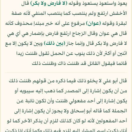
يعوذ واستعوذ يستعوذ وقوله
﴿لا فارض ولا بكر﴾
قال
الأخفش ارتفع ولم ينتصب كما ينتصب المنفي لأنه صفة
لبقرة وقوله
﴿عوان﴾
مرفوع على أنه خبر مبتدإ محذوف كأنه
قال هي عوان وقال الزجاج ارتفع فارض بإضمار هي أي هي
لا فارض ولا بكر قال وإنما جاز
﴿بين ذلك﴾
وبين لا يكون إلا مع
اثنين أو أكثر لأن ذلك ينوب عن الحمل تقول ظننت زيدا
قائما فيقول القائل قد ظننت ذاك وظننت ذلك
قال أبو علي لا يخلو ذلك فيما ذكره من قولهم ظننت ذلك
من أن يكون إشارة إلى المصدر كما ذهب إليه سيبويه أو
يكون إشارة إلى أحد مفعولي ظننت وأن تكون نائبة عن
الجملة كما قاله أبو إسحاق ولا يجوز أن يكون إشارة إلى
أحد المفعولين لأنه لو كان كذلك للزم أن يذكر الآخر كما لو
أنك ذكرت اسم المشار إليه للزم فيه ذلك وكما أنك إذا ذكرت