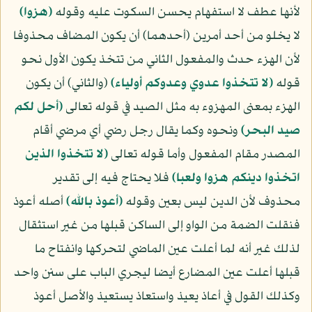
لأنها عطف لا استفهام يحسن السكوت عليه وقوله
﴿هزوا﴾
لا يخلو من أحد أمرين (أحدهما) أن يكون المضاف محذوفا
لأن الهزء حدث والمفعول الثاني من تتخذ يكون الأول نحو
قوله
﴿لا تتخذوا عدوي وعدوكم أولياء﴾
(والثاني) أن يكون
الهزء بمعنى المهزوء به مثل الصيد في قوله تعالى
﴿أحل لكم
صيد البحر﴾
ونحوه وكما يقال رجل رضي أي مرضي أقام
المصدر مقام المفعول وأما قوله تعالى
﴿لا تتخذوا الذين
اتخذوا دينكم هزوا ولعبا﴾
فلا يحتاج فيه إلى تقدير
محذوف لأن الدين ليس بعين وقوله
﴿أعوذ بالله﴾
أصله أعوذ
فنقلت الضمة من الواو إلى الساكن قبلها من غير استثقال
لذلك غير أنه لما أعلت عين الماضي لتحركها وانفتاح ما
قبلها أعلت عين المضارع أيضا ليجري الباب على سنن واحد
وكذلك القول في أعاذ يعيذ واستعاذ يستعيذ والأصل أعوذ