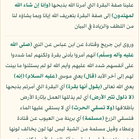
علينا صفة البقرة التي أمرنا الله بذبحها
﴿وإنا إن شاء الله
لمهتدون﴾
إلى صفة البقرة بتعريف الله إيانا وبما يشاؤه لنا
من اللطف والزيادة في البيان
وروى ابن جريج وقتادة عن ابن عباس عن النبي
(صلى الله
عليه وآله وسلّم)
أنهم أمروا بأدنى بقرة ولكنهم لما شددوا
على أنفسهم شدد الله عليهم وأيم الله لو لم يستثنوا ما بينت
لهم إلى آخر الأبد
﴿قال﴾
يعني موسى
(عليه السلام)
﴿إنه﴾
يعني الله تعالى
﴿يقول أنها بقرة﴾
أي البقرة التي أمرتم بذبحها
﴿لا ذلول تثير الأرض﴾
أي لم يذللها العمل بإثارة الأرض
بأظلافها
﴿ولا تسقي الحرث﴾
أي لا يستقي عليها الماء
فتسقي الزرع
﴿مسلمة﴾
أي بريئة من العيوب عن قتادة
وعطاء وقيل مسلمة من الشية ليس لها لون يخالف لونها