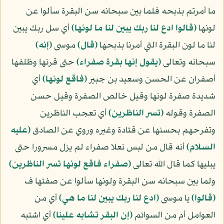
ما أمرتم بذبحه فلما بين سبحانه سن البقرة سألوا عن
لونها
﴿قالوا ادع لنا ربك يبين لنا ما لونها﴾
أي سل ربك يبين
لنا ما لون البقرة التي أمرنا بذبحها
﴿قال﴾
موسى
﴿إنه﴾
سبحانه وتعالى
﴿يقول إنها بقرة صفراء﴾
حتى قرنها وظلفها
أصفران عن الحسن وسعيد بن جبير
﴿فاقع لونها﴾
أي
شديدة صفرة لونها وقيل خالص الصفرة وقيل حسن
الصفرة وقوله
﴿تسر الناظرين﴾
أي تعجب الناظرين
وتفرحهم بحسنها عن قتادة وغيره وروي عن الصادق
(عليه
السلام)
أنه قال من لبس نعلا صفراء لم يزل مسرورا حتى
يبليها كما قال الله تعالى
﴿صفراء فاقع لونها تسر الناظرين﴾
ولما بين سبحانه سن البقرة ولونها سألوا عن صفتها ف
﴿قالوا﴾
يا موسى
﴿ادع لنا ربك يبين لنا ما هي﴾
أي من
العوامل أم من السوائم
﴿إن البقر تشابه علينا﴾
أي اشتبه