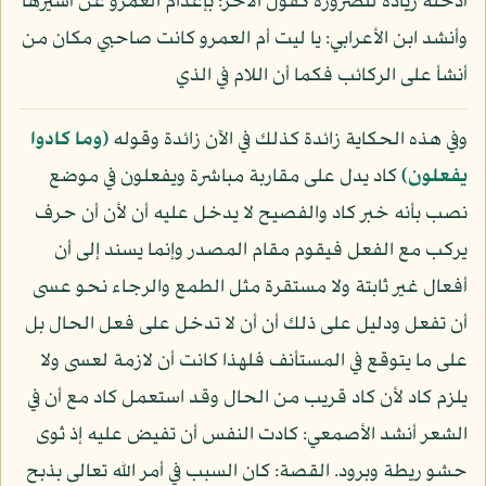
أدخله زيادة للضرورة كقول الآخر: بإعدام العمرو عن أسيرها
وأنشد ابن الأعرابي: يا ليت أم العمرو كانت صاحبي مكان من
أنشأ على الركائب فكما أن اللام في الذي
وفي هذه الحكاية زائدة كذلك في الآن زائدة وقوله
﴿وما كادوا
يفعلون﴾
كاد يدل على مقاربة مباشرة ويفعلون في موضع
نصب بأنه خبر كاد والفصيح لا يدخل عليه أن لأن أن حرف
يركب مع الفعل فيقوم مقام المصدر وإنما يسند إلى أن
أفعال غير ثابتة ولا مستقرة مثل الطمع والرجاء نحو عسى
أن تفعل ودليل على ذلك أن أن لا تدخل على فعل الحال بل
على ما يتوقع في المستأنف فلهذا كانت أن لازمة لعسى ولا
يلزم كاد لأن كاد قريب من الحال وقد استعمل كاد مع أن في
الشعر أنشد الأصمعي: كادت النفس أن تفيض عليه إذ ثوى
حشو ريطة وبرود. القصة: كان السبب في أمر الله تعالى بذبح