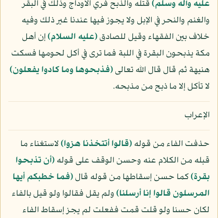
عليه وآله وسلّم)
قتله والذبح فري الأوداج وذلك في البقر
والغنم والنحر في الإبل ولا يجوز فيها عندنا غير ذلك وفيه
خلاف بين الفقهاء وقيل للصادق
(عليه السلام)
إن أهل
مكة يذبحون البقرة في اللبة فما ترى في أكل لحومها فسكت
هنيهة ثم قال قال الله تعالى
﴿فذبحوها وما كادوا يفعلون﴾
لا تأكل إلا ما ذبح من مذبحه.
الإعراب
حذفت الفاء من قوله
﴿قالوا أتتخذنا هزوا﴾
لاستغناء ما
قبله من الكلام عنه وحسن الوقف على قوله
﴿أن تذبحوا
بقرة﴾
كما حسن إسقاطها من قوله قال
﴿فما خطبكم أيها
المرسلون قالوا إنا أرسلنا﴾
ولم يقل فقالوا ولو قيل بالفاء
لكان حسنا ولو قلت قمت ففعلت لم يجز إسقاط الفاء