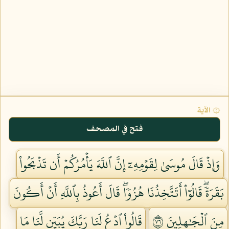
۞ الآية
فتح في المصحف
وَإِذۡ قَالَ مُوسَىٰ لِقَوۡمِهِۦٓ إِنَّ ٱللَّهَ يَأۡمُرُكُمۡ أَن تَذۡبَحُواْ
بَقَرَةٗۖ قَالُوٓاْ أَتَتَّخِذُنَا هُزُوٗاۖ قَالَ أَعُوذُ بِٱللَّهِ أَنۡ أَكُونَ
مِنَ ٱلۡجَٰهِلِينَ ٦٧
قَالُواْ ٱدۡعُ لَنَا رَبَّكَ يُبَيِّن لَّنَا مَا