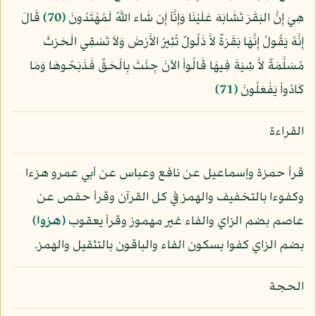
هِيَ إِنَّ البَقَرَ تَشَابَهَ عَلَيْنَا وَإِنَّآ إِن شَاء اللَّهُ لَمُهْتَدُونَ
﴿70﴾
قَالَ
إِنَّهُ يَقُولُ إِنَّهَا بَقَرَةٌ لاَّ ذَلُولٌ تُثِيرُ الأَرْضَ وَلاَ تَسْقِي الْحَرْثَ
مُسَلَّمَةٌ لاَّ شِيَةَ فِيهَا قَالُواْ الآنَ جِئْتَ بِالْحَقِّ فَذَبَحُوهَا وَمَا
كَادُواْ يَفْعَلُونَ
﴿71﴾
القراءة
قرأ حمزة وإسماعيل عن نافع وعباس عن أبي عمرو هزءا
وكفوءا بالتخفيف والهمز في كل القرآن وقرأ حفص عن
عاصم بضم الزاي والفاء غير مهموز وقرأ يعقوب
﴿هزوا﴾
بضم الزاي كفوا بسكون الفاء والباقون بالتثقيل والهمز.
الحجة