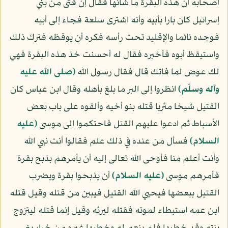
أصحابه أن هذه البقرة ما شأنها فقال إن فتى من بني
إسرائيل كان بارا بأبيه وأنه اشترى سلعة فجاء إلى أبيه
فوجده نائما والإقليد تحت رأسه فكره أن يوقظه فترك ذلك
واستيقظ أبوه فأخبره فقال له أحسنت خذ هذه البقرة فهي
لك عوض لما فاتك قال فقال رسول الله
(صلى الله عليه
وآله وسلّم)
انظروا إلى البر ما بلغ بأهله وقال ابن عباس كان
القتيل شيخا مثريا قتله بنو أخيه وألقوه على باب بعض
الأسباط ثم ادعوا عليهم القتل فاحتكموا إلى موسى
(عليه
السلام)
فسأل من عنده في ذلك علم فقالوا أنت نبي الله
وأنت أعلم منا فأوحى الله تعالى إليه أن يأمرهم بذبح بقرة
فأمرهم موسى
(عليه السلام)
أن يذبحوا بقرة ويضرب
القتيل ببعضها فيحيي الله القتيل فيبين من قتله وقيل قتله
ابن عمه استبطاء لموته فقتله ليرثه وقيل إنما قتله ليتزوج