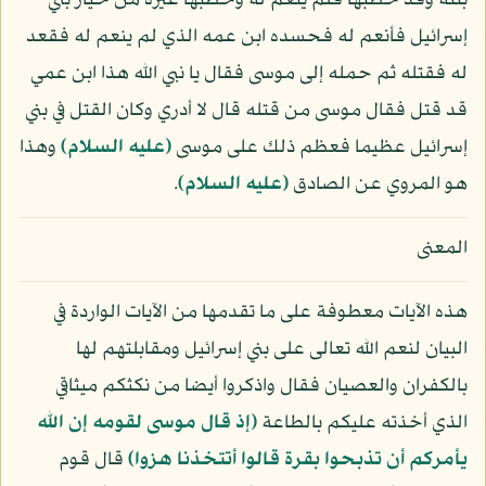
بنته وقد خطبها فلم ينعم له وخطبها غيره من خيار بني
إسرائيل فأنعم له فحسده ابن عمه الذي لم ينعم له فقعد
له فقتله ثم حمله إلى موسى فقال يا نبي الله هذا ابن عمي
قد قتل فقال موسى من قتله قال لا أدري وكان القتل في بني
إسرائيل عظيما فعظم ذلك على موسى
(عليه السلام)
وهذا
هو المروي عن الصادق
(عليه السلام)
.
المعنى
هذه الآيات معطوفة على ما تقدمها من الآيات الواردة في
البيان لنعم الله تعالى على بني إسرائيل ومقابلتهم لها
بالكفران والعصيان فقال واذكروا أيضا من نكثكم ميثاقي
الذي أخذته عليكم بالطاعة
﴿إذ قال موسى لقومه إن الله
يأمركم أن تذبحوا بقرة قالوا أتتخذنا هزوا﴾
قال قوم