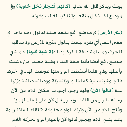
يؤنث ويذكر قال الله تعالى
﴿كأنهم أعجاز نخل خاوية﴾
وفي
موضع آخر نخل منقعر والتذكير الغالب وقوله
﴿تثير الأرض﴾
في موضع رفع بكونه صفة لذلول وهو داخل في
معنى النفي أي بقرة ليست بذلول مثيرة للأرض ولا ساقية
للحرث ومسلمة صفة لبقرة أيضا و
﴿لا شية فيها﴾
جملة في
موضع رفع أيضا بأنها صفة البقرة وشية مصدر من وشيت
وأصلها وشي فلما أسقطت الواو منها عوضت الهاء في آخرها
قالوا وشيته شية كما قالوا وزنته زنة ووصلته صلة فوزنها
علة
﴿قالوا الآن﴾
وفيه وجوه أجودها إسكان اللام من الآن
وحذف الواو من اللفظ ويجوز قال لأن على إلغاء الهمزة
وفتح اللام من الآن وترك الواو محذوفة لالتقاء الساكنين ولا
يعتد بفتح اللام ويجوز قالوا لأن بإظهار الواو لحركة اللام