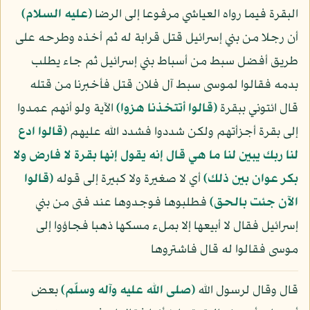
البقرة فيما رواه العياشي مرفوعا إلى الرضا
(عليه السلام)
أن رجلا من بني إسرائيل قتل قرابة له ثم أخذه وطرحه على
طريق أفضل سبط من أسباط بني إسرائيل ثم جاء يطلب
بدمه فقالوا لموسى سبط آل فلان قتل فأخبرنا من قتله
قال ائتوني ببقرة
﴿قالوا أتتخذنا هزوا﴾
الآية ولو أنهم عمدوا
إلى بقرة أجزأتهم ولكن شددوا فشدد الله عليهم
﴿قالوا ادع
لنا ربك يبين لنا ما هي قال إنه يقول إنها بقرة لا فارض ولا
بكر عوان بين ذلك﴾
أي لا صغيرة ولا كبيرة إلى قوله
﴿قالوا
الآن جئت بالحق﴾
فطلبوها فوجدوها عند فتى من بني
إسرائيل فقال لا أبيعها إلا بملء مسكها ذهبا فجاؤوا إلى
موسى فقالوا له قال فاشتروها
قال وقال لرسول الله
(صلى الله عليه وآله وسلّم)
بعض