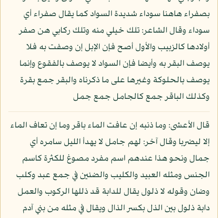
بصفراء هاهنا سوداء شديدة السواد كما يقال صفراء أي
سوداء وقال الشاعر: تلك خيلي منه وتلك ركابي هن صفر
أولادها كالزبيب والأول أصح فإن الإبل إن وصفت به فلا
يوصف البقر به وأيضا فإن السواد لا يوصف بالفقوع وإنما
يوصف بالحلوكة وغيرها على ما ذكرناه والبقر جمع بقرة
وكذلك الباقر جمع كالجامل جمع جمل
قال الأعشى: وما ذنبه إن عافت الماء باقر وما إن تعاف الماء
إلا ليضربا وقال آخر: لهم جامل لا يهدأ الليل سامره أي
جمال ونحو هذا عندهم اسم مفرد مصوغ للكثرة كاسم
الجنس ومثله العبيد والكليب والضئين في جمع عبد وكلب
وضان وقوله لا ذلول يقال للدابة قد ذللها الركوب والعمل
دابة ذلول بين الذل بكسر الذال ويقال في مثله من بني آدم