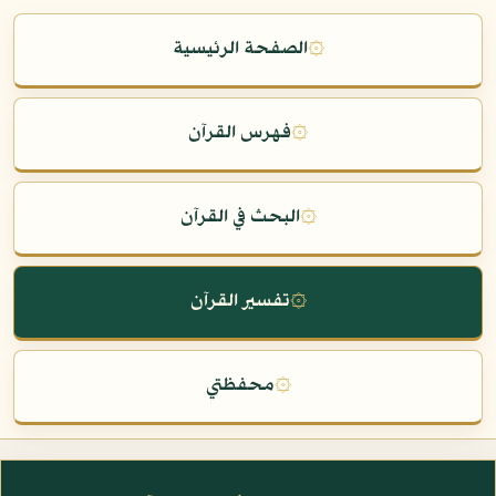
۞
الصفحة الرئيسية
۞
فهرس القرآن
۞
البحث في القرآن
۞
تفسير القرآن
۞
محفظتي