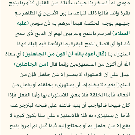
موسى له أ تسخر بنا حيث سألناك عن القتيل فتأمرنا بذبح
بقرة وإنما قالوا ذلك لتباعد ما بين الأمرين في الظاهر مع
جهلهم بوجه الحكمة فيما أمرهم به لأن موسى
(عليه
السلام)
أمرهم بالذبح ولم يبين لهم أن الذبح لأي معنى
فقالوا أي اتصال لذبح البقرة بما ترافعنا فيه إليك فهذا
استهزاء بنا
﴿قال أعوذ بالله أن أكون من الجاهلين﴾
أي معاذ
الله أن أكون من المستهزءين وإنما قال
﴿من الجاهلين﴾
ليدل على أن الاستهزاء لا يصدر إلا عن جاهل فإن من
استهزأ بغيره لا يخلو إما أن يستهزىء بخلقته أو بفعل من
أفعاله فأما الخلقة فلا معنى للاستهزاء بها وأما الفعل فإذا
كان قبيحا فالواجب أن ينبه فاعله على قبحه لينزجر عنه
فأما إن يستهزىء به فلا فالاستهزاء على هذا يكون كبيرة لا
يقع إلا عن جاهل به أو محتاج إليه فإذا قيل لم أمروا بذبح