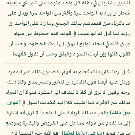
البابين يشتبهان في دلالة كل واحد منهما على غير شيء بعينه
فجاز أن يراد به الواحد مرة وأكثر من الواحد مرة ويدل على
ما ذكرناه من قصدهم بذلك الجمع وما زاد على الواحد أن
رؤبة لما قال له أبو عبيدة في قوله: فيه خطوط من سواد
وبلق كأنه في الجلد توليع البهق. إن أردت الخطوط وجب أن
تقول كأنها وإن أردت السواد والبلق وجب أن تقول كأنهما
قال أردت كان ذلك فعلم به أنهم يقصدون ذلك غير المفرد
ويدل عليه أيضا قول القائل: إن للخير وللشر مدى وكلا ذلك
وجه وقبل ألا ترى أن كلا لا تضاف إلى المفرد فلو لا أن المراد
بذلك غير الإفراد لما أضيف كلا إليه فكذلك القول في
﴿عوان
بين ذلك﴾
والمراد بذلك الزيادة على الواحد أ لا ترى أنه إشارة
إلى ما تقدم من قوله مما دل على الفروض والبكارة وموضع
ما من قوله
﴿ما هي﴾
و
﴿ما لونها﴾
رفع لأنه خبر المبتدأ لأن