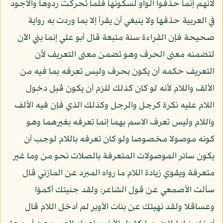
لأنهم إنما حذفوا الواو لسكونها فلما تحركت ردوها والأجود
في العربية حذفها ولا ينبغي أن يقرأ إلا بما وردت به رواية
صحيحة فإن القراءة سنة متبعة قال أبو علي إنما بني الآن
لتضمنه معنى الحرف وهو تضمن معنى التعريف لأن
التعريف حكمه أن يكون بحرف وليس تعرفه بما فيه من
الألف واللام لأنه لو كان كذلك للزم أن يكون قبل دخول
اللام عليه نكرة كرجل والرجل وكذلك الذي فإن فيه الألف
واللام وليس تعرف الاسم بهما إنما تعرفه بغيرهما وهو
كونه موصولا مخصوصا ولو كان تعرفه باللام لوجب أن
يكون سائر الموصولات المتعرفة بالصلات نحو من وما غير
متعرفة ويقوي زيادة اللام ما رواه المبرد عن المازني قال
سألت الأصمعي عن قول الشاعر: ولقد جنيتك أكمؤا
وعساقلا ولقد نهيتك عن بنات الأوبر لم أدخل اللام قال