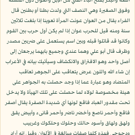
اللغة والبكر بفتح الباء الفتي من الإبل والعوان دون المسنة
وفوق الصغيرة وهي النصف التي ولدت بطنا أو بطنين قال
الفراء يقال من العوان عونت المرأة تعوينا إذا بلغت ثلاثين
سنة ومنه قيل للحرب عوان إذا لم يكن أول حرب بين القوم
وكانوا قد قاتلوا قبله وبين اسم يستعمل على ضربين مصدر
وظرف قال أبو علي وهما عندي وجميع بابهما يرجعان إلى
أصل واحد وهو الافتراق والانكشاف وسيأتيك بيانه في الأعراب
إن شاء الله واللون عرض يتعاقب على الجوهر تعاقب
المتضاد وهو عبارة عما إذا وجد حصلت به الجواهر على
هيئة مخصوصة لولاه لما حصلت على تلك الهيأة ولا يدخل
تحت مقدور العباد فاقع لونها أي شديدة الصفرة يقال أصفر
فاقع وأحمر ناصع وأخضر ناضر وأحمر قانىء وأبيض يقق
ولهق ولهاق وأسود حالك وحلوك وحلكوك وغربيب
ودجوجي فهذه كلها صفات مبالغة في الألوان وقيل إنه أراد