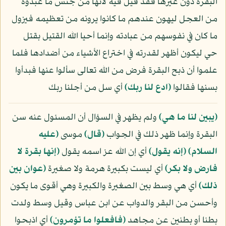
البقرة دون غيرها فقد قيل فيه لأنها من جنس ما عبدوه
من العجل ليهون عندهم ما كانوا يرونه من تعظيمه فيزول
ما كان في نفوسهم من عبادته وإنما أحيا الله القتيل بقتل
حي ليكون أظهر لقدرته في اختراع الأشياء من أضدادها فلما
علموا أن ذبح البقرة فرض من الله تعالى سألوا عنها فبدأوا
بسنها فقالوا
﴿ادع لنا ربك﴾
أي سل من أجلنا ربك
﴿يبين لنا ما هي﴾
ولم يظهر في السؤال أن المسئول عنه سن
البقرة وإنما ظهر ذلك في الجواب
﴿قال﴾
موسى
(عليه
السلام)
﴿إنه يقول﴾
أي إن الله عز اسمه يقول
﴿إنها بقرة لا
فارض ولا بكر﴾
أي ليست بكبيرة هرمة ولا صغيرة
﴿عوان بين
ذلك﴾
أي هي وسط بين الصغيرة والكبيرة وهي أقوى ما يكون
وأحسن من البقر والدواب عن ابن عباس وقيل وسط ولدت
بطنا أو بطنين عن مجاهد
﴿فافعلوا ما تؤمرون﴾
أي اذبحوا