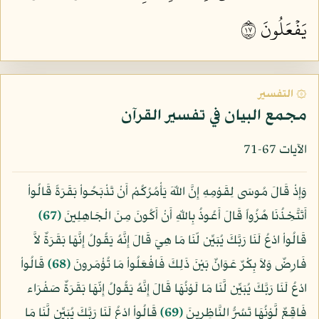
يَفۡعَلُونَ ٧١
۞ التفسير
مجمع البيان في تفسير القرآن
الآيات 67-71
وَإِذْ قَالَ مُوسَى لِقَوْمِهِ إِنَّ اللّهَ يَأْمُرُكُمْ أَنْ تَذْبَحُواْ بَقَرَةً قَالُواْ
أَتَتَّخِذُنَا هُزُواً قَالَ أَعُوذُ بِاللّهِ أَنْ أَكُونَ مِنَ الْجَاهِلِينَ
﴿67﴾
قَالُواْ ادْعُ لَنَا رَبَّكَ يُبَيِّن لّنَا مَا هِيَ قَالَ إِنَّهُ يَقُولُ إِنَّهَا بَقَرَةٌ لاَّ
فَارِضٌ وَلاَ بِكْرٌ عَوَانٌ بَيْنَ ذَلِكَ فَافْعَلُواْ مَا تُؤْمَرونَ
﴿68﴾
قَالُواْ
ادْعُ لَنَا رَبَّكَ يُبَيِّن لَّنَا مَا لَوْنُهَا قَالَ إِنَّهُ يَقُولُ إِنّهَا بَقَرَةٌ صَفْرَاء
فَاقِعٌ لَّوْنُهَا تَسُرُّ النَّاظِرِينَ
﴿69﴾
قَالُواْ ادْعُ لَنَا رَبَّكَ يُبَيِّن لَّنَا مَا