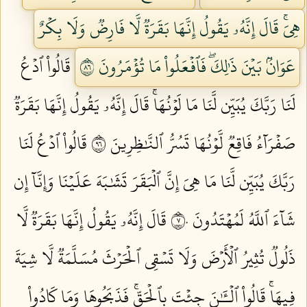
هِيَۚ قَالَ إِنَّهُۥ يَقُولُ إِنَّهَا بَقَرَةٞ لَّا فَارِضٞ وَلَا بِكۡرٌ
عَوَانُۢ بَيۡنَ ذَٰلِكَۖ فَٱفۡعَلُواْ مَا تُؤۡمَرُونَ ٦٨
قَالُواْ ٱدۡعُ
لَنَا رَبَّكَ يُبَيِّن لَّنَا مَا لَوۡنُهَاۚ قَالَ إِنَّهُۥ يَقُولُ إِنَّهَا بَقَرَةٞ
صَفۡرَآءُ فَاقِعٞ لَّوۡنُهَا تَسُرُّ ٱلنَّٰظِرِينَ ٦٩
قَالُواْ ٱدۡعُ لَنَا
رَبَّكَ يُبَيِّن لَّنَا مَا هِيَ إِنَّ ٱلۡبَقَرَ تَشَٰبَهَ عَلَيۡنَا وَإِنَّآ إِن
شَآءَ ٱللَّهُ لَمُهۡتَدُونَ ٧٠
قَالَ إِنَّهُۥ يَقُولُ إِنَّهَا بَقَرَةٞ لَّا
ذَلُولٞ تُثِيرُ ٱلۡأَرۡضَ وَلَا تَسۡقِي ٱلۡحَرۡثَ مُسَلَّمَةٞ لَّا شِيَةَ
فِيهَاۚ قَالُواْ ٱلۡـَٰٔنَ جِئۡتَ بِٱلۡحَقِّۚ فَذَبَحُوهَا وَمَا كَادُواْ