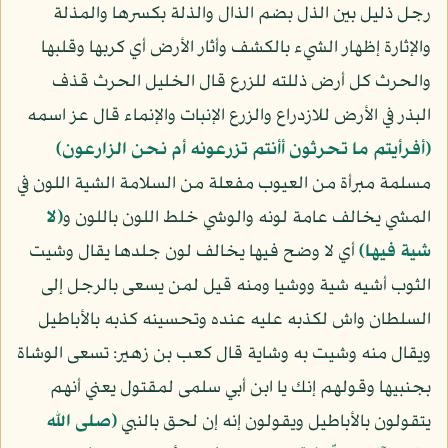
رجل ذليل بين الذل بضم الذال والذلة بكسرها والمذلة
والإثارة إظهار الشيء بالكشف وأثار الأرض أي كربها وقلبها
والحرث كل أرض ذللته للزرع قال الخليل الحرث قذف
البذر في الأرض للازدراع والزرع الإنبات والإنماء قال عز اسمه
﴿أفرأيتم ما تحرثون أأنتم تزرعونه أم نحن الزارعون﴾
مسلمة مبرأة من العيوب مفعلة من السلامة الشية اللون في
المشي يخالف عامة لونه والوشي خلط اللون باللون و
﴿لا
شية فيها﴾
أي لا وضح فيها يخالف لون جلدها يقال وشيت
الثوب أشيه شية ووشيا ومنه قيل لمن يسعى بالرجل إلى
السلطان واش لكذبه عليه عنده وتحسينه كذبه بالأباطيل
ويقال منه وشيت به وشاية قال كعب بن زهير: تسعى الوشاة
بجنبيها وقولهم إنك يا ابن أبي سلمى لمقتول يعني أنهم
يتقولون بالأباطيل ويقولون إنه إن لحق بالنبي
(صلى الله