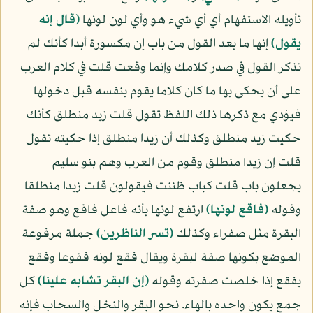
تأويله الاستفهام أي أي شيء هو وأي لون لونها
﴿قال إنه
يقول﴾
إنها ما بعد القول من باب إن مكسورة أبدا كأنك لم
تذكر القول في صدر كلامك وإنما وقعت قلت في كلام العرب
على أن يحكى بها ما كان كلاما يقوم بنفسه قبل دخولها
فيؤدي مع ذكرها ذلك اللفظ تقول قلت زيد منطلق كأنك
حكيت زيد منطلق وكذلك أن زيدا منطلق إذا حكيته تقول
قلت إن زيدا منطلق وقوم من العرب وهم بنو سليم
يجعلون باب قلت كباب ظننت فيقولون قلت زيدا منطلقا
وقوله
﴿فاقع لونها﴾
ارتفع لونها بأنه فاعل فاقع وهو صفة
البقرة مثل صفراء وكذلك
﴿تسر الناظرين﴾
جملة مرفوعة
الموضع بكونها صفة لبقرة ويقال فقع لونه فقوعا وفقع
يفقع إذا خلصت صفرته وقوله
﴿إن البقر تشابه علينا﴾
كل
جمع يكون واحده بالهاء. نحو البقر والنخل والسحاب فإنه