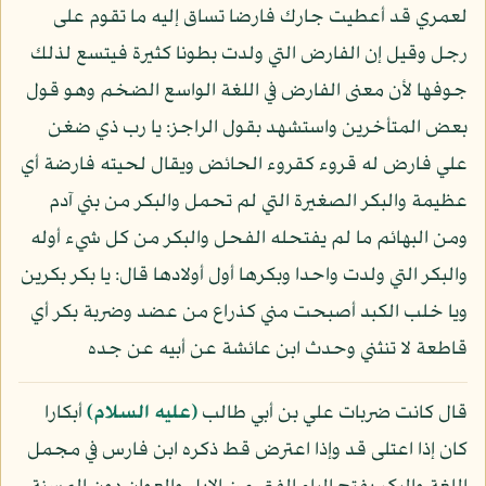
لعمري قد أعطيت جارك فارضا تساق إليه ما تقوم على
رجل وقيل إن الفارض التي ولدت بطونا كثيرة فيتسع لذلك
جوفها لأن معنى الفارض في اللغة الواسع الضخم وهو قول
بعض المتأخرين واستشهد بقول الراجز: يا رب ذي ضغن
علي فارض له قروء كقروء الحائض ويقال لحيته فارضة أي
عظيمة والبكر الصغيرة التي لم تحمل والبكر من بني آدم
ومن البهائم ما لم يفتحله الفحل والبكر من كل شيء أوله
والبكر التي ولدت واحدا وبكرها أول أولادها قال: يا بكر بكرين
ويا خلب الكبد أصبحت مني كذراع من عضد وضربة بكر أي
قاطعة لا تنثني وحدث ابن عائشة عن أبيه عن جده
قال كانت ضربات علي بن أبي طالب
(عليه السلام)
أبكارا
كان إذا اعتلى قد وإذا اعترض قط ذكره ابن فارس في مجمل