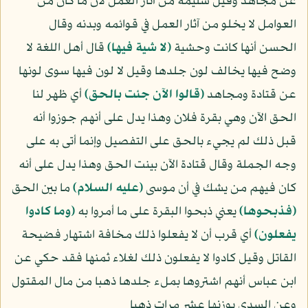
عن مجاهد وقيل سليمة من آثار العمل لأن ما كان من
العوامل لا يخلو من آثار العمل في قوائمه وبدنه وقال
الحسن أنها كانت وحشية
﴿لا شية فيها﴾
قال أهل اللغة لا
وضح فيها يخالف لون جلدها وقيل لا لون فيها سوى لونها
عن قتادة ومجاهد
﴿قالوا الآن جئت بالحق﴾
أي ظهر لنا
الحق الآن وهي بقرة فلان وهذا يدل على أنهم جوزوا أنه
قبل ذلك لم يجيء بالحق على التفصيل وإنما أتى به على
وجه الجملة وقال قتادة الآن بينت الحق وهذا يدل على أنه
كان فيهم من يشك في أن موسى
(عليه السلام)
ما بين الحق
﴿فذبحوها﴾
يعني ذبحوا البقرة على ما أمروا به
﴿وما كادوا
يفعلون﴾
أي قرب أن لا يفعلوا ذلك مخافة اشتهار فضيحة
القاتل وقيل كادوا لا يفعلون ذلك لغلاء ثمنها فقد حكي عن
ابن عباس أنهم اشتروها بملء جلدها ذهبا من مال المقتول
وعن السدي بوزنها عشر مرات ذهبا