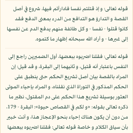
قوله تعالى: و إذ قتلتم نفسا فادارأتم فيها، شروع في أصل
القصة و التدارؤ هو التدافع من الدرء بمعنى الدفع فقد
كانوا قتلوا - نفسا - و كل طائفة منهم يدفع الدم عن نفسها
إلى غيرها - و أراد الله سبحانه إظهار ما كتموه.
قوله تعالى: فقلنا اضربوه ببعضها، أول الضميرين راجع إلى
النفس باعتبار أنه قتيل، و ثانيهما إلى البقرة، و قد قيل: إن
المراد بالقصة بيان أصل تشريع الحكم حتى ينطبق على
الحكم المذكور في التوراة الذي نقلناه، و المراد بإحياء الموتى
العثور بوسيلة تشريع هذا الحكم على دم المقتول، نظير ما
ذكره تعالى بقوله: «و لكم في القصاص حيوة»: البقرة - 179،
من دون أن يكون هناك إحياء بنحو الإعجاز هذا، و أنت خبير
بأن سياق الكلام و خاصة قوله تعالى: فقلنا اضربوه ببعضها