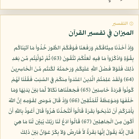
۞ التفسير
الميزان في تفسير القرآن
وَإِذْ أَخَذْنَا مِيثَاقَكُمْ وَرَفَعْنَا فَوْقَكُمُ الطُّورَ خُذُواْ مَا آتَيْنَاكُم
بِقُوَّةٍ وَاذْكُرُواْ مَا فِيهِ لَعَلَّكُمْ تَتَّقُونَ (63) ثُمَّ تَوَلَّيْتُم مِّن بَعْدِ
ذَلِكَ فَلَوْلاَ فَضْلُ اللَّهِ عَلَيْكُمْ وَرَحْمَتُهُ لَكُنتُم مِّنَ الْخَاسِرِينَ
(64) وَلَقَدْ عَلِمْتُمُ الَّذِينَ اعْتَدَواْ مِنكُمْ فِي السَّبْتِ فَقُلْنَا لَهُمْ
كُونُواْ قِرَدَةً خَاسِئِينَ (65) فَجَعَلْنَاهَا نَكَالاً لِّمَا بَيْنَ يَدَيْهَا وَمَا
خَلْفَهَا وَمَوْعِظَةً لِّلْمُتَّقِينَ (66) وَإِذْ قَالَ مُوسَى لِقَوْمِهِ إِنَّ اللّهَ
يَأْمُرُكُمْ أَنْ تَذْبَحُواْ بَقَرَةً قَالُواْ أَتَتَّخِذُنَا هُزُواً قَالَ أَعُوذُ بِاللّهِ أَنْ
أَكُونَ مِنَ الْجَاهِلِينَ (67) قَالُواْ ادْعُ لَنَا رَبَّكَ يُبَيِّن لّنَا مَا هِيَ
قَالَ إِنَّهُ يَقُولُ إِنَّهَا بَقَرَةٌ لاَّ فَارِضٌ وَلاَ بِكْرٌ عَوَانٌ بَيْنَ ذَلِكَ