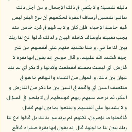
دليله تفصيلا و لا يكفي في ذلك الإجمال و من أجل ذلك
طالبوا تفصيل أوصاف البقرة لحكمهم أن نوع البقر ليس
فيه خاصة الإحياء، فإن كان و لا بد فهو في فرد خاص منه
يجب تعيينه بأوصاف كاملة البيان و لذلك قالوا ادع لنا ربك
يبين لنا ما هي، و هذا تشديد منهم على أنفسهم من غير
جهة فشدد الله عليهم، و قال موسى إنه يقول إنها بقرة لا
فارض، أي ليست بمسنة انقطعت ولادتها و لا بكر أي لم تلد
عوان بين ذلك، و العوان من النساء و البهائم ما هو في
منتصف السن أي واقعة في السن بين ما ذكر من الفارض و
البكر، ثم ترحم عليهم ربهم فوعظهم أن لا يلحوا في السؤال،
و لا يشددوا على أنفسهم و يقنعوا بما بين لهم فقال:
فافعلوا ما تؤمرون، لكنهم لم يرتدعوا بذلك بل قالوا ادع لنا
ربك يبين لنا ما لونها، قال إنه يقول إنها بقرة صفراء فاقع