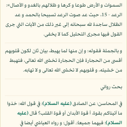
السموات و الأرض طوعا و كرها و ظلالهم بالغدو و الآصال»:
الرعد - 15، حيث عد صوت الرعد تسبيحا بالحمد و عد
الظلال ساجدة لله سبحانه إلى غير ذلك من الآيات التي جرى
القول فيها مجرى التحليل كما لا يخفى.
و بالجملة فقوله: و إن منها لما يهبط، بيان ثان لكون قلوبهم
أقسى من الحجارة فإن الحجارة تخشى الله تعالى، فتهبط
من خشيته، و قلوبهم لا تخشى الله تعالى و لا تهابه.
بحث روائي
في المحاسن: عن الصادق
(عليه السلام)
: في قول الله: خذوا
ما آتيناكم بقوة، أ قوة الأبدان أو قوة القلب؟ قال
(عليه
السلام)
: فيهما جميعا:. أقول: و رواه العياشي أيضا في