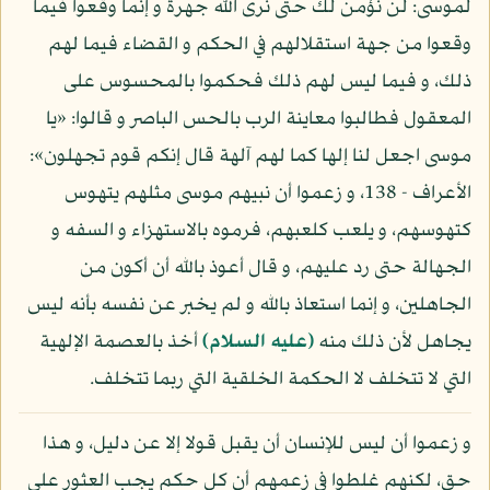
لموسى: لن نؤمن لك حتى نرى الله جهرة و إنما وقعوا فيما
وقعوا من جهة استقلالهم في الحكم و القضاء فيما لهم
ذلك، و فيما ليس لهم ذلك فحكموا بالمحسوس على
المعقول فطالبوا معاينة الرب بالحس الباصر و قالوا: «يا
موسى اجعل لنا إلها كما لهم آلهة قال إنكم قوم تجهلون»:
الأعراف - 138، و زعموا أن نبيهم موسى مثلهم يتهوس
كتهوسهم، و يلعب كلعبهم، فرموه بالاستهزاء و السفه و
الجهالة حتى رد عليهم، و قال أعوذ بالله أن أكون من
الجاهلين، و إنما استعاذ بالله و لم يخبر عن نفسه بأنه ليس
يجاهل لأن ذلك منه
(عليه السلام)
أخذ بالعصمة الإلهية
التي لا تتخلف لا الحكمة الخلقية التي ربما تتخلف.
و زعموا أن ليس للإنسان أن يقبل قولا إلا عن دليل، و هذا
حق، لكنهم غلطوا في زعمهم أن كل حكم يجب العثور على