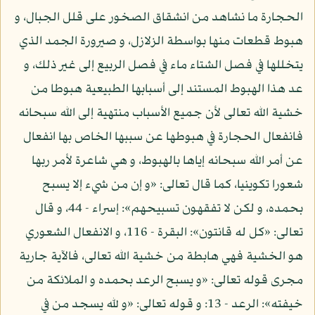
الحجارة ما نشاهد من انشقاق الصخور على قلل الجبال، و
هبوط قطعات منها بواسطة الزلازل، و صيرورة الجمد الذي
يتخللها في فصل الشتاء ماء في فصل الربيع إلى غير ذلك، و
عد هذا الهبوط المستند إلى أسبابها الطبيعية هبوطا من
خشية الله تعالى لأن جميع الأسباب منتهية إلى الله سبحانه
فانفعال الحجارة في هبوطها عن سببها الخاص بها انفعال
عن أمر الله سبحانه إياها بالهبوط، و هي شاعرة لأمر ربها
شعورا تكوينيا، كما قال تعالى: «و إن من شيء إلا يسبح
بحمده، و لكن لا تفقهون تسبيحهم»: إسراء - 44، و قال
تعالى: «كل له قانتون»: البقرة - 116، و الانفعال الشعوري
هو الخشية فهي هابطة من خشية الله تعالى، فالآية جارية
مجرى قوله تعالى: «و يسبح الرعد بحمده و الملائكة من
خيفته»: الرعد - 13: و قوله تعالى: «و لله يسجد من في