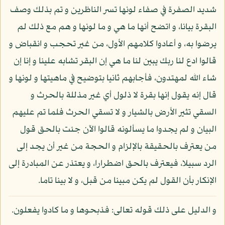
شديد الصفرة في صفاء لونها تسر الناظرين و تم بذلك وصف
البقرة بيانا، و اتضح أنها ما هي و ما لونها و هم مع ذلك لم
يرضوا به، و أعادوا كلامهم الأول، من غير تحجب و انقباض و
قالوا ادع لنا ربك يبين لنا ما هي إن البقر تشابه علينا و إنا إن
شاء الله لمهتدون، فأجابهم ثانيا بتوضيح في ماهيتها و لونها و
قال إنه يقول إنها بقرة لا ذلول أي غير مذللة بالحرث و
السقي تثير الأرض بالشيار و لا تسقي الحرث فلما تم عليهم
البيان و لم يجدوا ما يسألونه قالوا الآن جئت بالحق قول
من يعترف بالحقيقة بالإلزام و الحجة من غير أن يجد إلى
الرد سبيلا، فيعترف بالحق اضطرارا، و يعتذر عن المبادرة إلى
الإنكار بأن القول لم يكن مبينا من قبل، و لا بينا تاما.
و الدليل على ذلك قوله تعالى: فذبحوها و ما كادوا يفعلون.