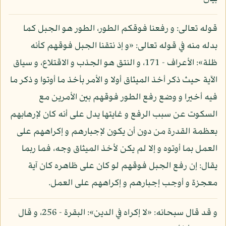
قوله تعالى: و رفعنا فوقكم الطور، الطور هو الجبل كما
بدله منه في قوله تعالى: «و إذ نتقنا الجبل فوقهم كأنه
ظلة»: الأعراف - 171، و النتق هو الجذب و الاقتلاع، و سياق
الآية حيث ذكر أخذ الميثاق أولا و الأمر بأخذ ما أوتوا و ذكر ما
فيه أخيرا و وضع رفع الطور فوقهم بين الأمرين مع
السكوت عن سبب الرفع و غايتها يدل على أنه كان لإرهابهم
بعظمة القدرة من دون أن يكون لإجبارهم و إكراههم على
العمل بما أوتوه و إلا لم يكن لأخذ الميثاق وجه، فما ربما
يقال: إن رفع الجبل فوقهم لو كان على ظاهره كان آية
معجزة و أوجب إجبارهم و إكراههم على العمل.
و قد قال سبحانه: «لا إكراه في الدين»: البقرة - 256، و قال