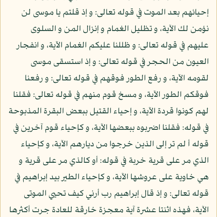
إحيائهم بعد الموت في قوله تعالى: و إذ قلتم يا موسى لن
نؤمن لك الآية، و تظليل الغمام و إنزال المن و السلوى
عليهم في قوله تعالى: و ظللنا عليكم الغمام الآية، و انفجار
العيون من الحجر في قوله تعالى: و إذ استسقى موسى
لقومه الآية، و رفع الطور فوقهم في قوله تعالى: و رفعنا
فوقكم الطور الآية، و مسخ قوم منهم في قوله تعالى: فقلنا
لهم كونوا قردة الآية، و إحياء القتيل ببعض البقرة المذبوحة
في قوله: فقلنا اضربوه ببعضها الآية، و كإحياء قوم آخرين في
قوله أ لم تر إلى الذين خرجوا من ديارهم الآية، و كإحياء
الذي مر على قرية خربة في قوله: أو كالذي مر على قرية و
هي خاوية على عروشها الآية، و كإحياء الطير بيد إبراهيم في
قوله تعالى: و إذ قال إبراهيم رب أرني كيف تحيي الموتى
الآية، فهذه اثنتا عشرة آية معجزة خارقة للعادة جرت أكثرها