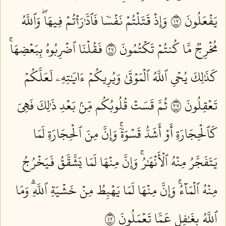
يَفۡعَلُونَ ٧١
وَإِذۡ قَتَلۡتُمۡ نَفۡسٗا فَٱدَّٰرَٰءۡتُمۡ فِيهَاۖ وَٱللَّهُ
مُخۡرِجٞ مَّا كُنتُمۡ تَكۡتُمُونَ ٧٢
فَقُلۡنَا ٱضۡرِبُوهُ بِبَعۡضِهَاۚ
كَذَٰلِكَ يُحۡيِ ٱللَّهُ ٱلۡمَوۡتَىٰ وَيُرِيكُمۡ ءَايَٰتِهِۦ لَعَلَّكُمۡ
تَعۡقِلُونَ ٧٣
ثُمَّ قَسَتۡ قُلُوبُكُم مِّنۢ بَعۡدِ ذَٰلِكَ فَهِيَ
كَٱلۡحِجَارَةِ أَوۡ أَشَدُّ قَسۡوَةٗۚ وَإِنَّ مِنَ ٱلۡحِجَارَةِ لَمَا
يَتَفَجَّرُ مِنۡهُ ٱلۡأَنۡهَٰرُۚ وَإِنَّ مِنۡهَا لَمَا يَشَّقَّقُ فَيَخۡرُجُ
مِنۡهُ ٱلۡمَآءُۚ وَإِنَّ مِنۡهَا لَمَا يَهۡبِطُ مِنۡ خَشۡيَةِ ٱللَّهِۗ وَمَا
ٱللَّهُ بِغَٰفِلٍ عَمَّا تَعۡمَلُونَ ٧٤