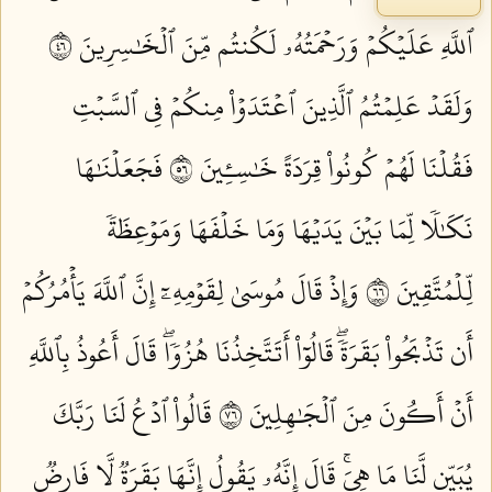
ٱللَّهِ عَلَيۡكُمۡ وَرَحۡمَتُهُۥ لَكُنتُم مِّنَ ٱلۡخَٰسِرِينَ ٦٤
وَلَقَدۡ عَلِمۡتُمُ ٱلَّذِينَ ٱعۡتَدَوۡاْ مِنكُمۡ فِي ٱلسَّبۡتِ
فَقُلۡنَا لَهُمۡ كُونُواْ قِرَدَةً خَٰسِـِٔينَ ٦٥
فَجَعَلۡنَٰهَا
نَكَٰلٗا لِّمَا بَيۡنَ يَدَيۡهَا وَمَا خَلۡفَهَا وَمَوۡعِظَةٗ
لِّلۡمُتَّقِينَ ٦٦
وَإِذۡ قَالَ مُوسَىٰ لِقَوۡمِهِۦٓ إِنَّ ٱللَّهَ يَأۡمُرُكُمۡ
أَن تَذۡبَحُواْ بَقَرَةٗۖ قَالُوٓاْ أَتَتَّخِذُنَا هُزُوٗاۖ قَالَ أَعُوذُ بِٱللَّهِ
أَنۡ أَكُونَ مِنَ ٱلۡجَٰهِلِينَ ٦٧
قَالُواْ ٱدۡعُ لَنَا رَبَّكَ
يُبَيِّن لَّنَا مَا هِيَۚ قَالَ إِنَّهُۥ يَقُولُ إِنَّهَا بَقَرَةٞ لَّا فَارِضٞ