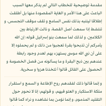
مقدمة توضيحية للخطاب التالي لم يذكر معها السبب
الباعث على هذا الأمر و الغاية المقصودة منها بل أطلقت
إطلاقا ليتنبه بذلك نفس السامع و تقف موقف التجسس، و
تنتشط إذا سمعت أصل القصة، و نالت الارتباط بين
الكلامين، و لذلك لما سمعت بنو إسرائيل قوله: إن الله
يأمركم أن تذبحوا بقرة تعجبوا من ذلك و لم يحملوه إلا
على أن نبي الله موسى يستهزء بهم لعدم وجود رابطة
عندهم بين ذبح البقرة و ما يسألونه من فصل الخصومة و
الحصول على القاتل قالوا أ تتخذنا هزوا و سخرية.
و إنما قالوا ذلك لفقدهم روح الإطاعة و السمع و استقرار
ملكة الاستكبار و العتو فيهم، و قولهم: إنا لا نحوم حول
التقليد المذموم، و إنما نؤمن بما نشاهده و نراه كما قالوا