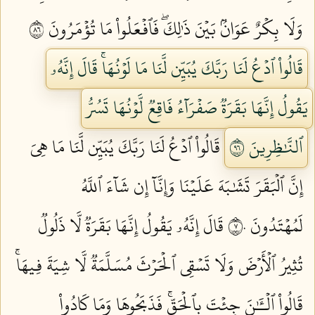
وَلَا بِكۡرٌ عَوَانُۢ بَيۡنَ ذَٰلِكَۖ فَٱفۡعَلُواْ مَا تُؤۡمَرُونَ ٦٨
قَالُواْ ٱدۡعُ لَنَا رَبَّكَ يُبَيِّن لَّنَا مَا لَوۡنُهَاۚ قَالَ إِنَّهُۥ
يَقُولُ إِنَّهَا بَقَرَةٞ صَفۡرَآءُ فَاقِعٞ لَّوۡنُهَا تَسُرُّ
ٱلنَّٰظِرِينَ ٦٩
قَالُواْ ٱدۡعُ لَنَا رَبَّكَ يُبَيِّن لَّنَا مَا هِيَ
إِنَّ ٱلۡبَقَرَ تَشَٰبَهَ عَلَيۡنَا وَإِنَّآ إِن شَآءَ ٱللَّهُ
لَمُهۡتَدُونَ ٧٠
قَالَ إِنَّهُۥ يَقُولُ إِنَّهَا بَقَرَةٞ لَّا ذَلُولٞ
تُثِيرُ ٱلۡأَرۡضَ وَلَا تَسۡقِي ٱلۡحَرۡثَ مُسَلَّمَةٞ لَّا شِيَةَ فِيهَاۚ
قَالُواْ ٱلۡـَٰٔنَ جِئۡتَ بِٱلۡحَقِّۚ فَذَبَحُوهَا وَمَا كَادُواْ