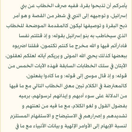
يأمركم أن تذبحوا بقرة، ففيه صرف الخطاب عن بني
إسرائيل، و توجيهه إلى النبي في شطر من القصة و هو أمر
ذبح البقرة و توصيفها ليكون كالمقدمة الموضحة للخطاب
الذي سيخاطب به بنو إسرائيل بقوله: و إذ قتلتم نفسا
فادارأتم فيها و الله مخرج ما كنتم تكتمون، فقلنا اضربوه
ببعضها كذلك يحيي الله الموتى و يريكم آياته لعلكم تعقلون،
الآيتان في سلك الخطابات السابقة فهذه الآيات الخمس من
قوله: و إذ قال موسى إلى قوله: و ما كادوا يفعلون،
كالمعترضة في الكلام تبين معنى الخطاب التالي مع ما فيها
من الدلالة على سوء أدبهم و إيذائهم لرسولهم، برميه
بفضول القول و لغو الكلام، مع ما فيه من تعنتهم و
تشديدهم و إصرارهم في الاستيضاح و الاستفهام المستلزم
لنسبة الإبهام إلى الأوامر الإلهية و بيانات الأنبياء مع ما في