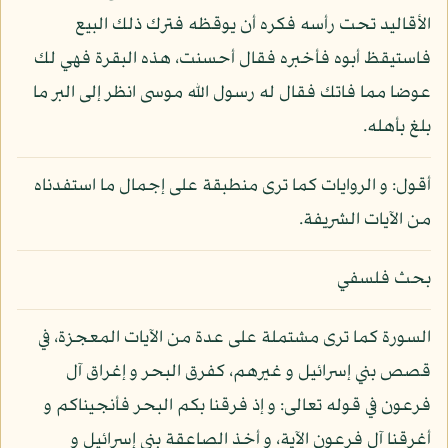
الأقاليد تحت رأسه فكره أن يوقظه فترك ذلك البيع
فاستيقظ أبوه فأخبره فقال أحسنت، هذه البقرة فهي لك
عوضا مما فاتك فقال له رسول الله موسى انظر إلى البر ما
بلغ بأهله.
أقول: و الروايات كما ترى منطبقة على إجمال ما استفدناه
من الآيات الشريفة.
بحث فلسفي
السورة كما ترى مشتملة على عدة من الآيات المعجزة، في
قصص بني إسرائيل و غيرهم، كفرق البحر و إغراق آل
فرعون في قوله تعالى: و إذ فرقنا بكم البحر فأنجيناكم و
أغرقنا آل فرعون الآية، و أخذ الصاعقة بني إسرائيل و