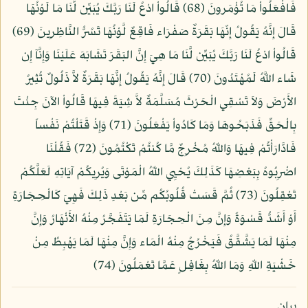
فَافْعَلُواْ مَا تُؤْمَرونَ (68) قَالُواْ ادْعُ لَنَا رَبَّكَ يُبَيِّن لَّنَا مَا لَوْنُهَا
قَالَ إِنَّهُ يَقُولُ إِنّهَا بَقَرَةٌ صَفْرَاء فَاقِعٌ لَّوْنُهَا تَسُرُّ النَّاظِرِينَ (69)
قَالُواْ ادْعُ لَنَا رَبَّكَ يُبَيِّن لَّنَا مَا هِيَ إِنَّ البَقَرَ تَشَابَهَ عَلَيْنَا وَإِنَّآ إِن
شَاء اللَّهُ لَمُهْتَدُونَ (70) قَالَ إِنَّهُ يَقُولُ إِنَّهَا بَقَرَةٌ لاَّ ذَلُولٌ تُثِيرُ
الأَرْضَ وَلاَ تَسْقِي الْحَرْثَ مُسَلَّمَةٌ لاَّ شِيَةَ فِيهَا قَالُواْ الآنَ جِئْتَ
بِالْحَقِّ فَذَبَحُوهَا وَمَا كَادُواْ يَفْعَلُونَ (71) وَإِذْ قَتَلْتُمْ نَفْساً
فَادَّارَأْتُمْ فِيهَا وَاللّهُ مُخْرِجٌ مَّا كُنتُمْ تَكْتُمُونَ (72) فَقُلْنَا
اضْرِبُوهُ بِبَعْضِهَا كَذَلِكَ يُحْيِي اللّهُ الْمَوْتَى وَيُرِيكُمْ آيَاتِهِ لَعَلَّكُمْ
تَعْقِلُونَ (73) ثُمَّ قَسَتْ قُلُوبُكُم مِّن بَعْدِ ذَلِكَ فَهِيَ كَالْحِجَارَةِ
أَوْ أَشَدُّ قَسْوَةً وَإِنَّ مِنَ الْحِجَارَةِ لَمَا يَتَفَجَّرُ مِنْهُ الأَنْهَارُ وَإِنَّ
مِنْهَا لَمَا يَشَّقَّقُ فَيَخْرُجُ مِنْهُ الْمَاء وَإِنَّ مِنْهَا لَمَا يَهْبِطُ مِنْ
خَشْيَةِ اللّهِ وَمَا اللّهُ بِغَافِلٍ عَمَّا تَعْمَلُونَ (74)
بيان