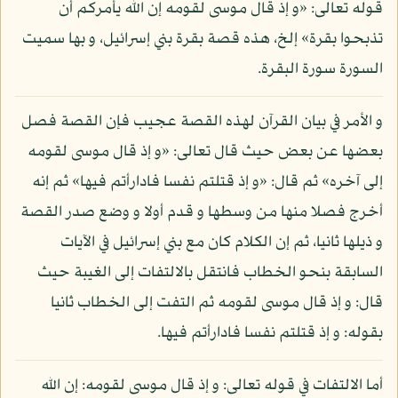
قوله تعالى: «و إذ قال موسى لقومه إن الله يأمركم أن
تذبحوا بقرة» إلخ، هذه قصة بقرة بني إسرائيل، و بها سميت
السورة سورة البقرة.
و الأمر في بيان القرآن لهذه القصة عجيب فإن القصة فصل
بعضها عن بعض حيث قال تعالى: «و إذ قال موسى لقومه
إلى آخره» ثم قال: «و إذ قتلتم نفسا فادارأتم فيها» ثم إنه
أخرج فصلا منها من وسطها و قدم أولا و وضع صدر القصة
و ذيلها ثانيا، ثم إن الكلام كان مع بني إسرائيل في الآيات
السابقة بنحو الخطاب فانتقل بالالتفات إلى الغيبة حيث
قال: و إذ قال موسى لقومه ثم التفت إلى الخطاب ثانيا
بقوله: و إذ قتلتم نفسا فادارأتم فيها.
أما الالتفات في قوله تعالى: و إذ قال موسى لقومه: إن الله