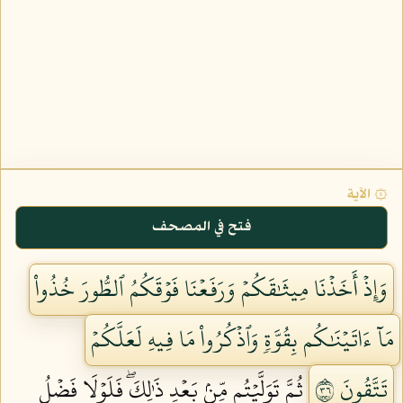
۞ الآية
فتح في المصحف
وَإِذۡ أَخَذۡنَا مِيثَٰقَكُمۡ وَرَفَعۡنَا فَوۡقَكُمُ ٱلطُّورَ خُذُواْ
مَآ ءَاتَيۡنَٰكُم بِقُوَّةٖ وَٱذۡكُرُواْ مَا فِيهِ لَعَلَّكُمۡ
تَتَّقُونَ ٦٣
ثُمَّ تَوَلَّيۡتُم مِّنۢ بَعۡدِ ذَٰلِكَۖ فَلَوۡلَا فَضۡلُ