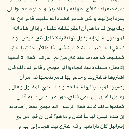
بقرة صفراء - فاقع لونها تسر الناظرين و لو أنهم عمدوا إلى
بقرة أجزأتهم و لكن شددوا فشدد الله عليهم قالوا ادع لنا
ربك يبين لنا ما هي أن البقر تشابه علينا - و إنا إن شاء الله
لمهتدون. قال: إنه يقول إنها بقرة لا ذلول تثير الأرض - و لا
تسقي الحرث مسلمة لا شية فيها. قالوا الآن جئت بالحق
فطلبوها فوجدوها عند فتى من بني إسرائيل فقال لا أبيعها
إلا بملء مسك ذهبا، فجاءوا إلى موسى و قالوا له ذلك قال
اشتروها فاشتروها و جاءوا بها فأمر بذبحها ثم أمر أن
يضربوا الميت بذنبها فلما فعلوا ذلك حيي المقتول و قال يا
رسول الله إن ابن عمي قتلني، دون من أدعي عليه قتلي،
فعلموا بذلك قاتله فقال لرسول الله موسى بعض أصحابه
إن هذه البقرة لها نبأ فقال و ما هو؟ قال إن فتى من بني
إسرائيل كان بارا بأبيه و أنه اشترى بيعا فجاء إلى أبيه و