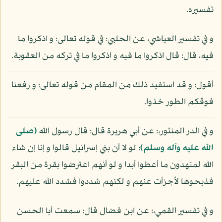
تفسيره.
و في تفسير العياشي، عن الحلبي: في قوله تعالى: و اذكروا ما
فيه، قال: قال اذكروا ما فيه و اذكروا ما في تركه من العقوبة.
أقول: و قد استفيد ذلك من المقام من قوله تعالى: و رفعنا
فوقكم الطور خذوا.
و في الدر المنثور،: عن أبي هريرة قال: قال رسول الله
(صلى
الله عليه وآله وسلم)
: لو لا أن بني إسرائيل قالوا و إنا إن شاء
الله لمتهدون ما أعطوا أبدا و لو أنهم اعترضوا بقرة من البقر
فذبحوها لأجزأت عنهم و لكنهم شددوا فشدد الله عليهم.
و في تفسير القمي،: عن ابن فضال قال: سمعت أبا الحسن