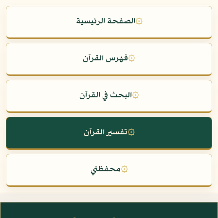
۞
الصفحة الرئيسية
۞
فهرس القرآن
۞
البحث في القرآن
۞
تفسير القرآن
۞
محفظتي