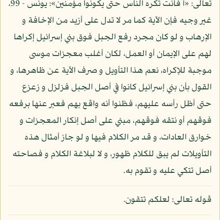
تعالى: «أ فأنت تكره الناس حتى يكونوا مؤمنين»: يونس - 99،
غير وجيه فإن الآية كما مر لا تدل على أزيد من الإخافة و
الإرهاب و لو كان مجرد رفع الجبل فوق بني إسرائيل إكراها
لهم على الإيمان أو العمل، لكان أغلب معجزات موسى
موجبة للإكراه، نعم هذا التأويل و صرف الآية عن ظاهرها، و
القول بأن بني إسرائيل كانوا في أصل الجبل فزلزل و زعزع
حتى أظل رأسه عليهم، فظنوا أنه واقع بهم فعبر عنها برفعه
فوقهم أو نتقه فوقهم، مبني على أصل إنكار المعجزات و
خوارق العادات، و قد مر الكلام فيها و لو جاز أمثال هذه
التأويلات لم يبق للكلام ظهور، و لا لبلاغة الكلام و فصاحته
أصل تتكي عليه و تقوم به.
قوله تعالى: لعلكم تتقون.