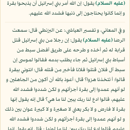
(عليه السلام)
يقول: إن الله أمر بني إسرائيل أن يذبحوا بقرة
و إنما كانوا يحتاجون إلى ذنبها فشدد الله عليهم.
و في المعاني، و تفسير العياشي،: عن البزنطي قال: سمعت
الرضا
(عليه السلام)
يقول: إن رجلا من بني إسرائيل قتل
قرابة له ثم أخذه و طرحه على طريق أفضل سبط من
أسباط بني إسرائيل ثم جاء يطلب بدمه فقالوا لموسى إن
سبط آل فلان قتلوا فلانا فأخبر من قتله قال: ائتوني ببقرة
قالوا: أ تتخذنا هزوا؟ قال: أعوذ بالله أن أكون من الجاهلين و
لو أنهم عمدوا إلى بقرة أجزأتهم و لكن شددوا فشدد الله
عليهم، قالوا ادع لنا ربك يبين لنا ما هي؟ قال إنه يقول إنها
بقرة لا فارض و لا بكر يعني لا صغيرة و لا كبيرة عوان بين ذلك
و لو أنهم عمدوا إلى بقرة أجزأتهم و لكن شددوا فشدد الله
عليهم قالوا ادع لنا ربك يبين لنا ما لونها - قال إنه يقول إنها