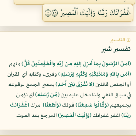
غُفۡرَانَكَ رَبَّنَا وَإِلَيۡكَ ٱلۡمَصِيرُ ٢٨٥
۞ التفسير
تفسير شبر
﴿آمَنَ الرَّسُولُ بِمَا أُنزِلَ إِلَيْهِ مِن رَّبِّهِ وَالْمُؤْمِنُونَ كُلٌّ﴾
منهم
﴿آمَنَ بِاللّهِ وَمَلآئِكَتِهِ وَكُتُبِهِ وَرُسُلِهِ﴾
وقرىء وكتابه أي القرآن
أو الجنس قائلين
﴿لاَ نُفَرِّقُ بَيْنَ أَحَدٍ﴾
بمعنى الجمع لوقوعه
في سياق النفي ولذا دخل عليه بين
﴿مِّن رُّسُلِهِ﴾
أي نؤمن
بجميعهم
﴿وَقَالُواْ سَمِعْنَا﴾
قولك
﴿وَأَطَعْنَا﴾
أمرك
﴿غُفْرَانَكَ
رَبَّنَا﴾
اغفر غفرانك
﴿وَإِلَيْكَ الْمَصِيرُ﴾
المرجع بعد الموت.