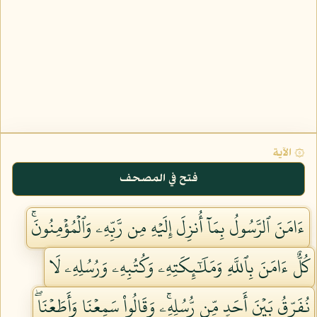
۞ الآية
فتح في المصحف
ءَامَنَ ٱلرَّسُولُ بِمَآ أُنزِلَ إِلَيۡهِ مِن رَّبِّهِۦ وَٱلۡمُؤۡمِنُونَۚ
كُلٌّ ءَامَنَ بِٱللَّهِ وَمَلَٰٓئِكَتِهِۦ وَكُتُبِهِۦ وَرُسُلِهِۦ لَا
نُفَرِّقُ بَيۡنَ أَحَدٖ مِّن رُّسُلِهِۦۚ وَقَالُواْ سَمِعۡنَا وَأَطَعۡنَاۖ