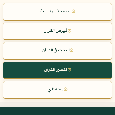
۞
الصفحة الرئيسية
۞
فهرس القرآن
۞
البحث في القرآن
۞
تفسير القرآن
۞
محفظتي