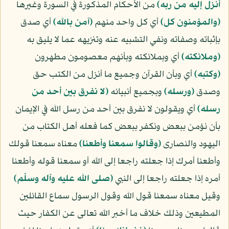
أنزل إليه من ربه﴾
من الأحكام المذكورة في السورة وغيرها
﴿والمؤمنون كل﴾
أي كل واحد منهم
﴿آمن بالله﴾
أي صدق
بإثباته وصفاته ونفي التشبيه عنه وتنزيهه عما لا يليق به
﴿وملائكته﴾
أي وبملائكته وبأنهم معصومون مطهرون
﴿وكتبه﴾
أي وبأن القرآن وجميع ما أنزل من الكتب حق
وصدق
﴿ورسله﴾
وبجميع أنبيائه
﴿لا نفرق بين أحد من
رسله﴾
أي ويقولون لا نفرق بين أحد من رسل الله في الإيمان
بأن نؤمن ببعض ونكفر ببعض كما فعله أهل الكتاب من
اليهود والنصارى
﴿وقالوا سمعنا وأطعنا﴾
معناه سمعنا قولك
وأطعنا أمرك إذا جعلته راجعا إلى الله أو سمعنا قوله وأطعنا
أمره إذا جعلته راجعا إلى النبي
(صلى الله عليه وآله وسلّم)
وقيل معناه سمعنا قول الله وقول الرسول سماع القائلين
المطيعين وذلك خلاف ما أخبر الله تعالى عن الكفار حيث