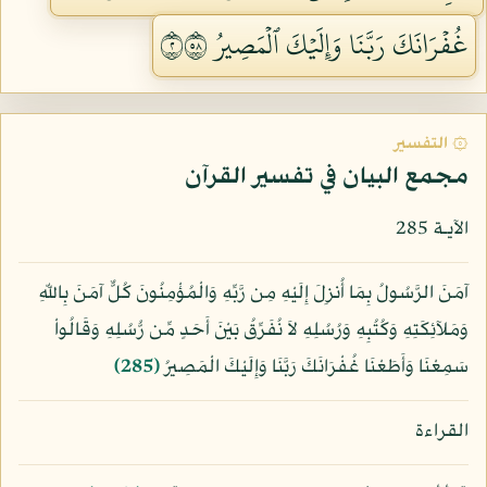
غُفۡرَانَكَ رَبَّنَا وَإِلَيۡكَ ٱلۡمَصِيرُ ٢٨٥
۞ التفسير
مجمع البيان في تفسير القرآن
الآيـة 285
آمَنَ الرَّسُولُ بِمَا أُنزِلَ إِلَيْهِ مِن رَّبِّهِ وَالْمُؤْمِنُونَ كُلٌّ آمَنَ بِاللّهِ
وَمَلآئِكَتِهِ وَكُتُبِهِ وَرُسُلِهِ لاَ نُفَرِّقُ بَيْنَ أَحَدٍ مِّن رُّسُلِهِ وَقَالُواْ
سَمِعْنَا وَأَطَعْنَا غُفْرَانَكَ رَبَّنَا وَإِلَيْكَ الْمَصِيرُ
﴿285﴾
القراءة