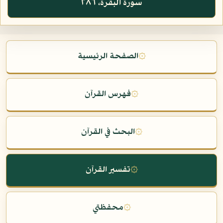
سورة البقرة، ٢٨٦
۞
الصفحة الرئيسية
۞
فهرس القرآن
۞
البحث في القرآن
۞
تفسير القرآن
۞
محفظتي