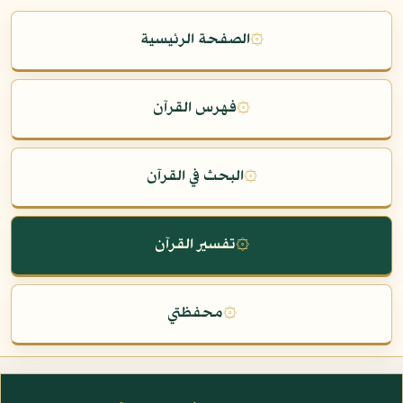
۞
الصفحة الرئيسية
۞
فهرس القرآن
۞
البحث في القرآن
۞
تفسير القرآن
۞
محفظتي