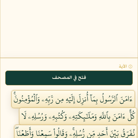
۞ الآية
فتح في المصحف
ءَامَنَ ٱلرَّسُولُ بِمَآ أُنزِلَ إِلَيۡهِ مِن رَّبِّهِۦ وَٱلۡمُؤۡمِنُونَۚ
كُلٌّ ءَامَنَ بِٱللَّهِ وَمَلَٰٓئِكَتِهِۦ وَكُتُبِهِۦ وَرُسُلِهِۦ لَا
نُفَرِّقُ بَيۡنَ أَحَدٖ مِّن رُّسُلِهِۦۚ وَقَالُواْ سَمِعۡنَا وَأَطَعۡنَاۖ