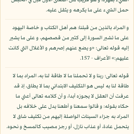
الشيء بقهره، و هو قريب من المعنى الأول فإن في الحبس
حمل الشيء على ما يكرهه و يثقل عليه.
و المراد بالذين من قبلنا: هم أهل الكتاب و خاصة اليهود
على ما تشير السورة إلى كثير من قصصهم، و على ما يشير
إليه قوله تعالى: «و يضع عنهم إصرهم و الأغلال التي كانت
عليهم:» الأعراف - 157.
قوله تعالى: ربنا و لا تحملنا ما لا طاقة لنا به، المراد بما لا
طاقة لنا به ليس هو التكليف الابتدائي بما لا يطاق، إذ قد
عرفت أن العقل لا يجوزه أبدا، و أن كلامه تعالى أعني ما
حكاه بقوله: و قالوا سمعنا و أطعنا يدل على خلافه بل
المراد به جزاء السيئات الواصلة إليهم من تكليف شاق لا
يتحمل عادة، أو عذاب نازل، أو رجز مصيب كالمسخ و نحوه.