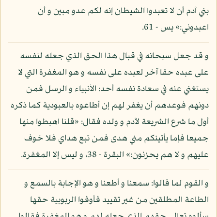
بني آدم أن لا تعبدوا الشيطان إنه لكم عدو مبين و أن
اعبدوني:» يس - 61.
و قد جعل سبحانه في قبال هذا الحق الذي جعله لنفسه
على عبده حقا آخر لعبده على نفسه و هو المغفرة التي لا
يستغني عنه في سعادة نفسه أحد: الأنبياء و الرسل فمن
دونهم فوعدهم أن يغفر لهم إن أطاعوه بالعبودية كما ذكره
أول ما شرع الشريعة لآدم و ولده فقال: «قلنا اهبطوا منها
جميعا فإما يأتينكم مني هدى فمن تبع هداي فلا خوف
عليهم و لا هم يحزنون:» البقرة - 38، و ليس إلا المغفرة.
و القوم لما قالوا: سمعنا و أطعنا و هو الإجابة بالسمع و
الطاعة المطلقين من غير تقييد فأوفوا الربوبية حقها
سألوه تعالى حقهم الذي جعله لهم و هو المغفرة فقالوا