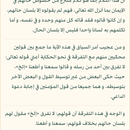
أن هذا الكلام إنما هو كلام منتزع من خصوص حالهم في
الإيمان بما أنزل الله تعالى، فهم لم يقولوه إلا بلسان حالهم،
و إن كانوا قالوه فقد قاله كل منهم وحده و في نفسه، و أما
تكلمهم به لسانا واحدا فليس إلا بلسان الحال.
و من عجيب أمر السياق في هذه الآية ما جمع بين قولين
محكيين منهم مع التفرقة في نحو الحكاية أعني قوله تعالى:
لا نفرق بين أحد من رسله و قالوا سمعنا و أطعنا «إلخ»،
حيث حكى البعض من غير توسيط القول و البعض الآخر
بتوسيطه، و هما جميعا من قول المؤمنين في إجابة دعوة
الداعي.
و الوجه في هذه التفرقة أن قولهم: لا نفرق «إلخ» مقول لهم
بلسان حالهم بخلاف قولهم: سمعنا و أطعنا.