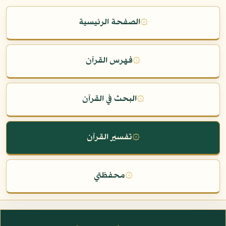
۞
الصفحة الرئيسية
۞
فهرس القرآن
۞
البحث في القرآن
۞
تفسير القرآن
۞
محفظتي