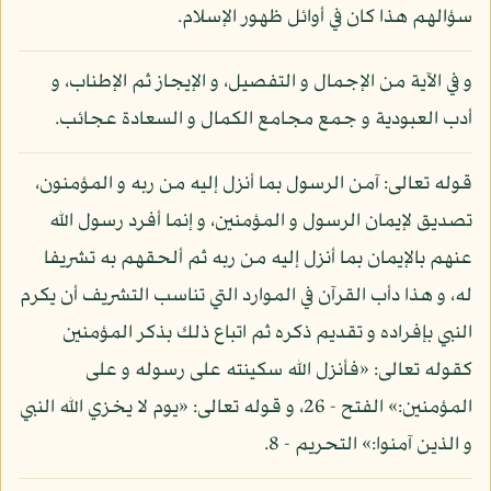
سؤالهم هذا كان في أوائل ظهور الإسلام.
و في الآية من الإجمال و التفصيل، و الإيجاز ثم الإطناب، و
أدب العبودية و جمع مجامع الكمال و السعادة عجائب.
قوله تعالى: آمن الرسول بما أنزل إليه من ربه و المؤمنون،
تصديق لإيمان الرسول و المؤمنين، و إنما أفرد رسول الله
عنهم بالإيمان بما أنزل إليه من ربه ثم ألحقهم به تشريفا
له، و هذا دأب القرآن في الموارد التي تناسب التشريف أن يكرم
النبي بإفراده و تقديم ذكره ثم اتباع ذلك بذكر المؤمنين
كقوله تعالى: «فأنزل الله سكينته على رسوله و على
المؤمنين:» الفتح - 26، و قوله تعالى: «يوم لا يخزي الله النبي
و الذين آمنوا:» التحريم - 8.