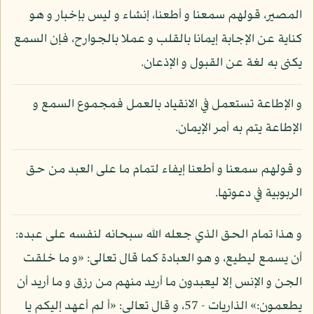
المصير، قولهم سمعنا و أطعنا، إنشاء و ليس بإخبار و هو
كناية عن الإجابة إيمانا بالقلب و عملا بالجوارح، فإن السمع
يكنى به لغة عن القبول و الإذعان.
و الإطاعة تستعمل في الانقياد بالعمل فمجموع السمع و
الإطاعة يتم به أمر الإيمان.
و قولهم سمعنا و أطعنا إيفاء لتمام ما على العبد من حق
الربوبية في دعوتها.
و هذا تمام الحق الذي جعله الله سبحانه لنفسه على عبده:
أن يسمع ليطيع، و هو العبادة كما قال تعالى: «و ما خلقت
الجن و الإنس إلا ليعبدون ما أريد منهم من رزق و ما أريد أن
يطعمون:» الذاريات - 57، و قال تعالى: «أ لم أعهد إليكم يا