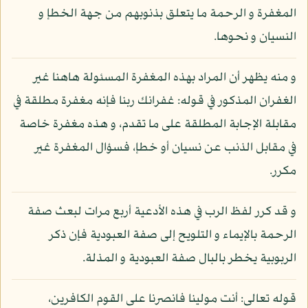
المغفرة و الرحمة ما يتعلق بذنوبهم من جهة الخطإ و
النسيان و نحوها.
و منه يظهر أن المراد بهذه المغفرة المسئولة هاهنا غير
الغفران المذكور في قوله: غفرانك ربنا فإنه مغفرة مطلقة في
مقابلة الإجابة المطلقة على ما تقدم، و هذه مغفرة خاصة
في مقابل الذنب عن نسيان أو خطإ، فسؤال المغفرة غير
مكرر.
و قد كرر لفظ الرب في هذه الأدعية أربع مرات لبعث صفة
الرحمة بالإيماء و التلويح إلى صفة العبودية فإن ذكر
الربوبية يخطر بالبال صفة العبودية و المذلة.
قوله تعالى: أنت مولينا فانصرنا على القوم الكافرين،