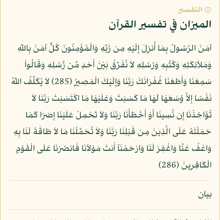
۞ التفسير
الميزان في تفسير القرآن
آمَنَ الرَّسُولُ بِمَا أُنزِلَ إِلَيْهِ مِن رَّبِّهِ وَالْمُؤْمِنُونَ كُلٌّ آمَنَ بِاللّهِ
وَمَلآئِكَتِهِ وَكُتُبِهِ وَرُسُلِهِ لاَ نُفَرِّقُ بَيْنَ أَحَدٍ مِّن رُّسُلِهِ وَقَالُواْ
سَمِعْنَا وَأَطَعْنَا غُفْرَانَكَ رَبَّنَا وَإِلَيْكَ الْمَصِيرُ (285) لاَ يُكَلِّفُ اللّهُ
نَفْسًا إِلاَّ وُسْعَهَا لَهَا مَا كَسَبَتْ وَعَلَيْهَا مَا اكْتَسَبَتْ رَبَّنَا لاَ
تُؤَاخِذْنَا إِن نَّسِينَا أَوْ أَخْطَأْنَا رَبَّنَا وَلاَ تَحْمِلْ عَلَيْنَا إِصْرًا كَمَا
حَمَلْتَهُ عَلَى الَّذِينَ مِن قَبْلِنَا رَبَّنَا وَلاَ تُحَمِّلْنَا مَا لاَ طَاقَةَ لَنَا بِهِ
وَاعْفُ عَنَّا وَاغْفِرْ لَنَا وَارْحَمْنَآ أَنتَ مَوْلاَنَا فَانصُرْنَا عَلَى الْقَوْمِ
الْكَافِرِينَ (286)
بيان