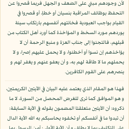
لأن وجودهم مبني على الضعف و الجهل فربما قصروا عن
التحفظ بوظائف المراقبة بنسيان أو خطإ، أو قصروا في
القيام بواجب العبودية فخانتهم أنفسهم بارتكاب سيئة
يوردهم مورد السخط و المؤاخذة كما أورد أهل الكتاب من
قبلهم، فالتجئوا إلى جناب العزة و منبع الرحمة أن لا
يؤاخذهم إن نسوا أو أخطئوا، و لا يحمل عليهم إصرا، و لا
يحملهم ما لا طاقة لهم به، و أن يعفو عنهم و يغفر لهم و
ينصرهم على القوم الكافرين.
فهذا هو المقام الذي يعتمد عليه البيان في الآيتين الكريمتين،
و هو الموافق كما ترى للغرض المحصل من السورة، لا ما
ذكروه: أن الآيتين متعلقتا المضمون بقوله في الآية السابقة:
أن تبدوا ما في أنفسكم أو تخفوه يحاسبكم به الله الآية الدال
على التكليف بما لا يطاق، و أن الآية الأولى: آمن الرسول بما