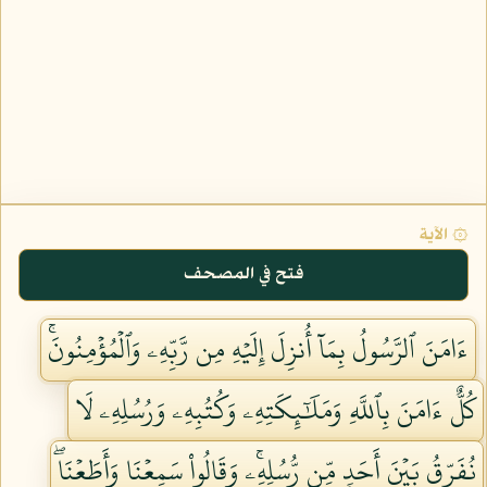
۞ الآية
فتح في المصحف
ءَامَنَ ٱلرَّسُولُ بِمَآ أُنزِلَ إِلَيۡهِ مِن رَّبِّهِۦ وَٱلۡمُؤۡمِنُونَۚ
كُلٌّ ءَامَنَ بِٱللَّهِ وَمَلَٰٓئِكَتِهِۦ وَكُتُبِهِۦ وَرُسُلِهِۦ لَا
نُفَرِّقُ بَيۡنَ أَحَدٖ مِّن رُّسُلِهِۦۚ وَقَالُواْ سَمِعۡنَا وَأَطَعۡنَاۖ