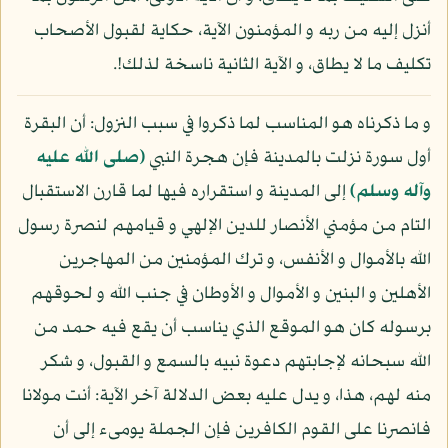
أنزل إليه من ربه و المؤمنون الآية، حكاية لقبول الأصحاب
تكليف ما لا يطاق، و الآية الثانية ناسخة لذلك!.
و ما ذكرناه هو المناسب لما ذكروا في سبب النزول: أن البقرة
أول سورة نزلت بالمدينة فإن هجرة النبي
(صلى الله عليه
وآله وسلم)
إلى المدينة و استقراره فيها لما قارن الاستقبال
التام من مؤمني الأنصار للدين الإلهي و قيامهم لنصرة رسول
الله بالأموال و الأنفس، و ترك المؤمنين من المهاجرين
الأهلين و البنين و الأموال و الأوطان في جنب الله و لحوقهم
برسوله كان هو الموقع الذي يناسب أن يقع فيه حمد من
الله سبحانه لإجابتهم دعوة نبيه بالسمع و القبول، و شكر
منه لهم، هذا، و يدل عليه بعض الدلالة آخر الآية: أنت مولانا
فانصرنا على القوم الكافرين فإن الجملة يومىء إلى أن