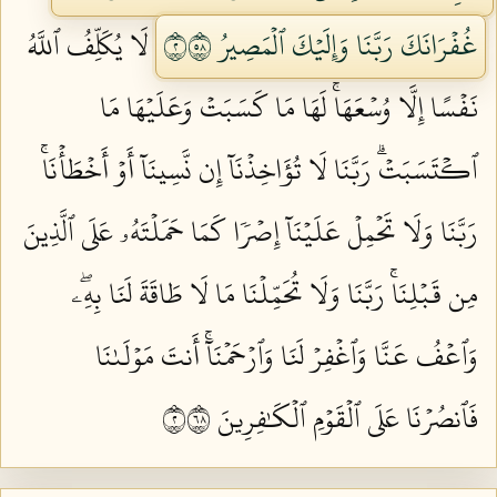
غُفۡرَانَكَ رَبَّنَا وَإِلَيۡكَ ٱلۡمَصِيرُ ٢٨٥
لَا يُكَلِّفُ ٱللَّهُ
نَفۡسًا إِلَّا وُسۡعَهَاۚ لَهَا مَا كَسَبَتۡ وَعَلَيۡهَا مَا
ٱكۡتَسَبَتۡۗ رَبَّنَا لَا تُؤَاخِذۡنَآ إِن نَّسِينَآ أَوۡ أَخۡطَأۡنَاۚ
رَبَّنَا وَلَا تَحۡمِلۡ عَلَيۡنَآ إِصۡرٗا كَمَا حَمَلۡتَهُۥ عَلَى ٱلَّذِينَ
مِن قَبۡلِنَاۚ رَبَّنَا وَلَا تُحَمِّلۡنَا مَا لَا طَاقَةَ لَنَا بِهِۦۖ
وَٱعۡفُ عَنَّا وَٱغۡفِرۡ لَنَا وَٱرۡحَمۡنَآۚ أَنتَ مَوۡلَىٰنَا
فَٱنصُرۡنَا عَلَى ٱلۡقَوۡمِ ٱلۡكَٰفِرِينَ ٢٨٦