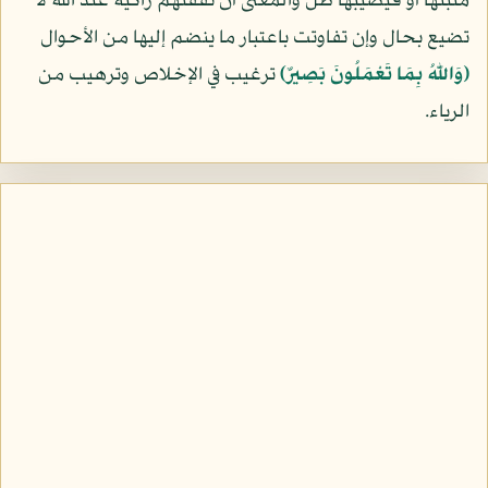
منبتها أو فيصيبها طل والمعنى أن نفقتهم زاكية عند الله لا
تضيع بحال وإن تفاوتت باعتبار ما ينضم إليها من الأحوال
﴿وَاللّهُ بِمَا تَعْمَلُونَ بَصِيرٌ﴾
ترغيب في الإخلاص وترهيب من
الرياء.