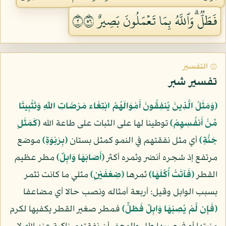
فَطَلّٞۗ وَٱللَّهُ بِمَا تَعۡمَلُونَ بَصِيرٌ ٢٦٥
۞ التفسير
تفسير شبر
﴿وَمَثَلُ الَّذِينَ يُنفِقُونَ أَمْوَالَهُمُ ابْتِغَاء مَرْضَاتِ اللّهِ وَتَثْبِيتًا
مِّنْ أَنفُسِهِمْ﴾
توطينا لها على الثبات على طاعة الله
﴿كَمَثَلِ
جَنَّةٍ﴾
أي مثل نفقتهم في النمو كمثل بستان
﴿بِرَبْوَةٍ﴾
موضع
مرتفع إذ شجره أنضر وثمره أكثر
﴿أَصَابَهَا وَابِلٌ﴾
مطر عظيم
القطر
﴿فَآتَتْ أُكُلَهَا﴾
ثمرها
﴿ضِعْفَيْنِ﴾
مثلي ما كانت تثمر
بسبب الوابل وقيل: أربعة أمثاله ونصب حالا أي مضاعفا
﴿فَإِن لَّمْ يُصِبْهَا وَابِلٌ فَطَلٌّ﴾
فمطر صغير القطر يكفيها لكرم