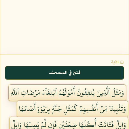
۞ الآية
فتح في المصحف
وَمَثَلُ ٱلَّذِينَ يُنفِقُونَ أَمۡوَٰلَهُمُ ٱبۡتِغَآءَ مَرۡضَاتِ ٱللَّهِ
وَتَثۡبِيتٗا مِّنۡ أَنفُسِهِمۡ كَمَثَلِ جَنَّةِۭ بِرَبۡوَةٍ أَصَابَهَا
وَابِلٞ فَـَٔاتَتۡ أُكُلَهَا ضِعۡفَيۡنِ فَإِن لَّمۡ يُصِبۡهَا وَابِلٞ