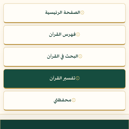
۞
الصفحة الرئيسية
۞
فهرس القرآن
۞
البحث في القرآن
۞
تفسير القرآن
۞
محفظتي