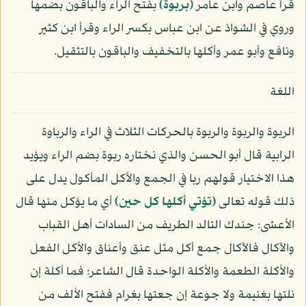
قرأ عاصم وابن عامر
﴿بربوة﴾
بفتح الراء والباقون بضمها
وروي في الشواذ عن ابن عباس بكسر الراء وقرأ ابن كثير
ونافع وأبو عمر وأكلها بالتخفيف والباقون بالتثقيل.
اللغة
الربوة والربوة والربوة بالحركات الثلاث في الراء والرباوة
الرابية قال أبو الحسن والذي نختاره ربوة بضم الراء ويؤيد
هذا الاختيار قولهم ربا في الجمع والأكل المأكول يدل على
ذلك قوله تعالى
﴿تؤتي أكلها كل حين﴾
أي ما يؤكل منها قال
الأعشى: جندك التالد الطريف من السادات أهل القباب
والآكال فالآكال جمع أكل مثل عنق وأعناق والأكل الفعل
والأكلة الطعمة والأكلة الواحدة قال الشاعر: فما أكلة إن
نلتها بغنيمة ولا جوعة إن جعتها بغرام ففتح الألف من