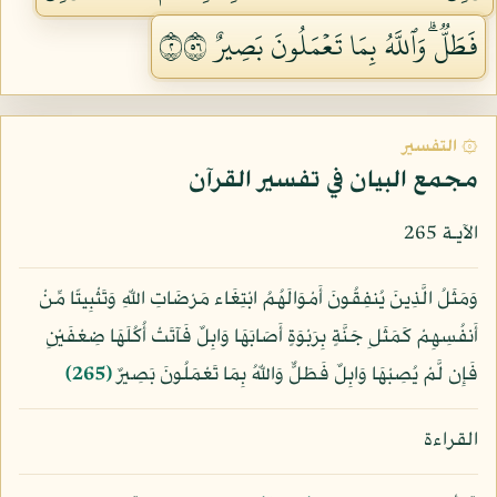
فَطَلّٞۗ وَٱللَّهُ بِمَا تَعۡمَلُونَ بَصِيرٌ ٢٦٥
۞ التفسير
مجمع البيان في تفسير القرآن
الآيـة 265
وَمَثَلُ الَّذِينَ يُنفِقُونَ أَمْوَالَهُمُ ابْتِغَاء مَرْضَاتِ اللّهِ وَتَثْبِيتًا مِّنْ
أَنفُسِهِمْ كَمَثَلِ جَنَّةٍ بِرَبْوَةٍ أَصَابَهَا وَابِلٌ فَآتَتْ أُكُلَهَا ضِعْفَيْنِ
فَإِن لَّمْ يُصِبْهَا وَابِلٌ فَطَلٌّ وَاللّهُ بِمَا تَعْمَلُونَ بَصِيرٌ
﴿265﴾
القراءة