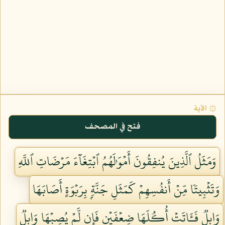
۞ الآية
فتح في المصحف
وَمَثَلُ ٱلَّذِينَ يُنفِقُونَ أَمۡوَٰلَهُمُ ٱبۡتِغَآءَ مَرۡضَاتِ ٱللَّهِ
وَتَثۡبِيتٗا مِّنۡ أَنفُسِهِمۡ كَمَثَلِ جَنَّةِۭ بِرَبۡوَةٍ أَصَابَهَا
وَابِلٞ فَـَٔاتَتۡ أُكُلَهَا ضِعۡفَيۡنِ فَإِن لَّمۡ يُصِبۡهَا وَابِلٞ