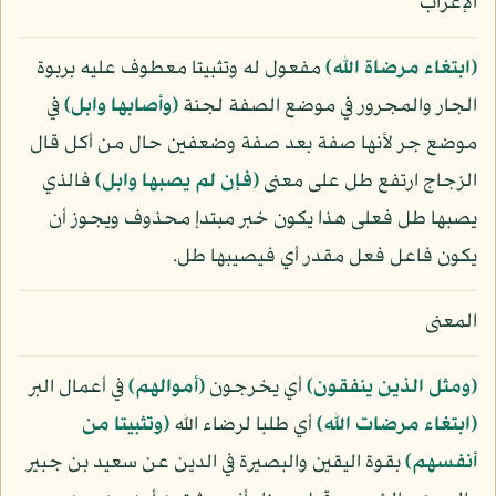
الإعراب
﴿ابتغاء مرضاة الله﴾
مفعول له وتثبيتا معطوف عليه بربوة
الجار والمجرور في موضع الصفة لجنة
﴿وأصابها وابل﴾
في
موضع جر لأنها صفة بعد صفة وضعفين حال من أكل قال
الزجاج ارتفع طل على معنى
﴿فإن لم يصبها وابل﴾
فالذي
يصبها طل فعلى هذا يكون خبر مبتدإ محذوف ويجوز أن
يكون فاعل فعل مقدر أي فيصيبها طل.
المعنى
﴿ومثل الذين ينفقون﴾
أي يخرجون
﴿أموالهم﴾
في أعمال البر
﴿ابتغاء مرضات الله﴾
أي طلبا لرضاء الله
﴿وتثبيتا من
أنفسهم﴾
بقوة اليقين والبصيرة في الدين عن سعيد بن جبير