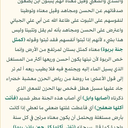
والسدي والشعبي وقيل معناه أنهم يثبتون أين يضعون
صدقاتهم عن الحسن ومجاهد وقيل معناه وتوطينا
لنفوسهم على الثبوت على طاعة الله عن أبي علي الجبائي
واعترض على الحسن ومجاهد بأنه لم يقل وتثبيتا وليس
هذا بشيء لأنهم إذا ثبتوا أنفسهم فقد ثبتوا وقوله
﴿كمثل
جنة بربوة﴾
معناه كمثل بستان لمرتفع من الأرض وإنما
خص الربوة لأن نبتها يكون أحسن وريعها أكثر من المستغل
الذي يسيل الماء إليه ويجتمع فيه فلا يطيب ريعه أ لم تر
إلى قول الأعشى: ما روضة من رياض الحزن معشبة خضراء
جاد عليها مسبل هطل فخص بها الحزن للمعنى الذي
ذكرناه
﴿أصابها وابل﴾
أي أصاب هذه الجنة مطر شديد
﴿فأتت
أكلها ضعفين﴾
أي فأعطت غلتها ضعفي ما تعطي إذا كانت
بأرض مستغلة ويحتمل أن يكون معناه مرتين في كل سنة
واحدة كما قال سبحانه
﴿تؤتي أكلها كل حين بإذن ربها﴾