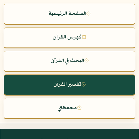
۞
الصفحة الرئيسية
۞
فهرس القرآن
۞
البحث في القرآن
۞
تفسير القرآن
۞
محفظتي