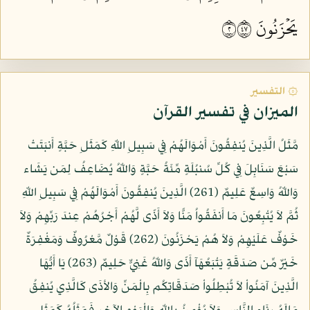
يَحۡزَنُونَ ٢٧٤
۞ التفسير
الميزان في تفسير القرآن
مَّثَلُ الَّذِينَ يُنفِقُونَ أَمْوَالَهُمْ فِي سَبِيلِ اللّهِ كَمَثَلِ حَبَّةٍ أَنبَتَتْ
سَبْعَ سَنَابِلَ فِي كُلِّ سُنبُلَةٍ مِّئَةُ حَبَّةٍ وَاللّهُ يُضَاعِفُ لِمَن يَشَاء
وَاللّهُ وَاسِعٌ عَلِيمٌ (261) الَّذِينَ يُنفِقُونَ أَمْوَالَهُمْ فِي سَبِيلِ اللّهِ
ثُمَّ لاَ يُتْبِعُونَ مَا أَنفَقُواُ مَنًّا وَلاَ أَذًى لَّهُمْ أَجْرُهُمْ عِندَ رَبِّهِمْ وَلاَ
خَوْفٌ عَلَيْهِمْ وَلاَ هُمْ يَحْزَنُونَ (262) قَوْلٌ مَّعْرُوفٌ وَمَغْفِرَةٌ
خَيْرٌ مِّن صَدَقَةٍ يَتْبَعُهَآ أَذًى وَاللّهُ غَنِيٌّ حَلِيمٌ (263) يَا أَيُّهَا
الَّذِينَ آمَنُواْ لاَ تُبْطِلُواْ صَدَقَاتِكُم بِالْمَنِّ وَالأذَى كَالَّذِي يُنفِقُ