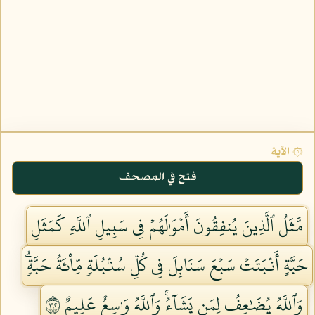
۞ الآية
فتح في المصحف
مَّثَلُ ٱلَّذِينَ يُنفِقُونَ أَمۡوَٰلَهُمۡ فِي سَبِيلِ ٱللَّهِ كَمَثَلِ
حَبَّةٍ أَنۢبَتَتۡ سَبۡعَ سَنَابِلَ فِي كُلِّ سُنۢبُلَةٖ مِّاْئَةُ حَبَّةٖۗ
وَٱللَّهُ يُضَٰعِفُ لِمَن يَشَآءُۚ وَٱللَّهُ وَٰسِعٌ عَلِيمٌ ٢٦١