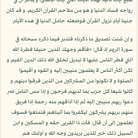
سبع آيات تالية لهذه الآيات أعني آيات الإنفاق، و يذكر أن في
رواجه فساد الدنيا و هو من ملاحم القرآن الكريم، و قد كان
جنينا أيام نزول القرآن فوضعته حامل الدنيا في هذه الأيام.
و إن شئت تصديق ما ذكرناه فتدبر فيما ذكره سبحانه في
سورة الروم إذ قال: «فأقم وجهك للدين حنيفا فطرة الله
التي فطر الناس عليها لا تبديل لخلق الله ذلك الدين القيم و
لكن أكثر الناس لا يعلمون منيبين إليه و اتقوه و أقيموا
الصلوة و لا تكونوا من المشركين من الذين فرقوا دينهم و
كانوا شيعا كل حزب بما لديهم فرحون و إذا مس الناس ضر
دعوا ربهم منيبين إليه ثم إذا أذاقهم منه رحمة إذا فريق
منهم بربهم يشركون ليكفروا بما آتيناهم فتمتعوا فسوف
تعلمون إلى أن قال: فأت ذا القربى حقه و المسكين و ابن
السبيل ذلك خير للذين يريدون وجه الله و أولئك هم