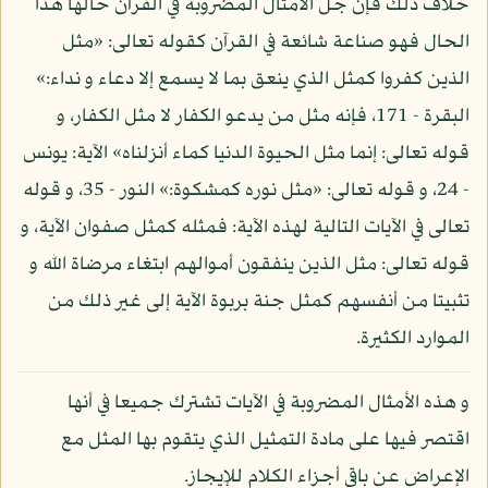
خلاف ذلك فإن جل الأمثال المضروبة في القرآن حالها هذا
الحال فهو صناعة شائعة في القرآن كقوله تعالى: «مثل
الذين كفروا كمثل الذي ينعق بما لا يسمع إلا دعاء و نداء:»
البقرة - 171، فإنه مثل من يدعو الكفار لا مثل الكفار، و
قوله تعالى: إنما مثل الحيوة الدنيا كماء أنزلناه» الآية: يونس
- 24، و قوله تعالى: «مثل نوره كمشكوة:» النور - 35، و قوله
تعالى في الآيات التالية لهذه الآية: فمثله كمثل صفوان الآية، و
قوله تعالى: مثل الذين ينفقون أموالهم ابتغاء مرضاة الله و
تثبيتا من أنفسهم كمثل جنة بربوة الآية إلى غير ذلك من
الموارد الكثيرة.
و هذه الأمثال المضروبة في الآيات تشترك جميعا في أنها
اقتصر فيها على مادة التمثيل الذي يتقوم بها المثل مع
الإعراض عن باقي أجزاء الكلام للإيجاز.