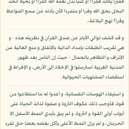
فقيرا يكابد فقرا؟ أو غنيا بدل نعمة الله كفرا؟ أو بخيلا اتخذ
البخل بحق الله وفرا أو متمردا كأن بأذنه عن سمع المواعظ
وقرا؟ نهج البلاغة،.
و قد كشف توالي الأيام عن صدق القرآن في نظريته هذه - و
هي تقريب الطبقات بإمداد الدانية بالإنفاق و منع العالية عن
الإتراف و التظاهر بالجمال - حيث إن الناس بعد ظهور
المدنية الغربية استرسلوا في الإخلاد إلى الأرض، و الإفراط في
استقصاء المشتهيات الحيوانية.
و استيفاء الهوسات النفسانية، و أعدوا له ما استطاعوا من
قوة، فأوجب ذلك عكوف الثروة و صفوة لذائذ الحياة على
أبواب أولي القوة و الثروة، و لم يبق بأيدي النمط الأسفل إلا
الحرمان، و لم يزل النمط الأعلى يأكل بعضه بعضا حتى تفرد