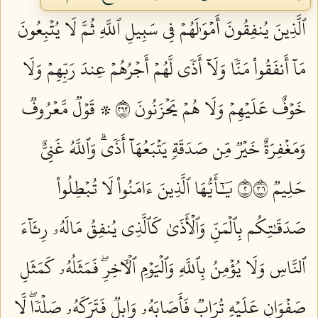
ٱلَّذِينَ يُنفِقُونَ أَمۡوَٰلَهُمۡ فِي سَبِيلِ ٱللَّهِ ثُمَّ لَا يُتۡبِعُونَ
مَآ أَنفَقُواْ مَنّٗا وَلَآ أَذٗى لَّهُمۡ أَجۡرُهُمۡ عِندَ رَبِّهِمۡ وَلَا
خَوۡفٌ عَلَيۡهِمۡ وَلَا هُمۡ يَحۡزَنُونَ ٢٦٢
۞ قَوۡلٞ مَّعۡرُوفٞ
وَمَغۡفِرَةٌ خَيۡرٞ مِّن صَدَقَةٖ يَتۡبَعُهَآ أَذٗىۗ وَٱللَّهُ غَنِيٌّ
حَلِيمٞ ٢٦٣
يَٰٓأَيُّهَا ٱلَّذِينَ ءَامَنُواْ لَا تُبۡطِلُواْ
صَدَقَٰتِكُم بِٱلۡمَنِّ وَٱلۡأَذَىٰ كَٱلَّذِي يُنفِقُ مَالَهُۥ رِئَآءَ
ٱلنَّاسِ وَلَا يُؤۡمِنُ بِٱللَّهِ وَٱلۡيَوۡمِ ٱلۡأٓخِرِۖ فَمَثَلُهُۥ كَمَثَلِ
صَفۡوَانٍ عَلَيۡهِ تُرَابٞ فَأَصَابَهُۥ وَابِلٞ فَتَرَكَهُۥ صَلۡدٗاۖ لَّا