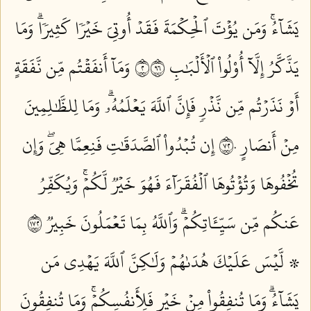
يَشَآءُۚ وَمَن يُؤۡتَ ٱلۡحِكۡمَةَ فَقَدۡ أُوتِيَ خَيۡرٗا كَثِيرٗاۗ وَمَا
يَذَّكَّرُ إِلَّآ أُوْلُواْ ٱلۡأَلۡبَٰبِ ٢٦٩
وَمَآ أَنفَقۡتُم مِّن نَّفَقَةٍ
أَوۡ نَذَرۡتُم مِّن نَّذۡرٖ فَإِنَّ ٱللَّهَ يَعۡلَمُهُۥۗ وَمَا لِلظَّٰلِمِينَ
مِنۡ أَنصَارٍ ٢٧٠
إِن تُبۡدُواْ ٱلصَّدَقَٰتِ فَنِعِمَّا هِيَۖ وَإِن
تُخۡفُوهَا وَتُؤۡتُوهَا ٱلۡفُقَرَآءَ فَهُوَ خَيۡرٞ لَّكُمۡۚ وَيُكَفِّرُ
عَنكُم مِّن سَيِّـَٔاتِكُمۡۗ وَٱللَّهُ بِمَا تَعۡمَلُونَ خَبِيرٞ ٢٧١
۞ لَّيۡسَ عَلَيۡكَ هُدَىٰهُمۡ وَلَٰكِنَّ ٱللَّهَ يَهۡدِي مَن
يَشَآءُۗ وَمَا تُنفِقُواْ مِنۡ خَيۡرٖ فَلِأَنفُسِكُمۡۚ وَمَا تُنفِقُونَ