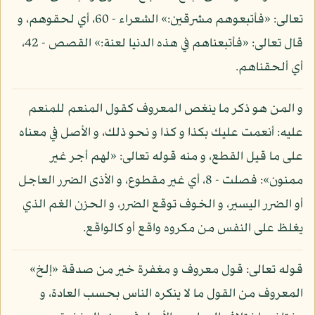
تعالى: «فأتبعوهم مشرقين:» الشعراء - 60، أي لحقوهم، و
قال تعالى: «فأتبعناهم في هذه الدنيا لعنة:» القصص - 42،
أي ألحقناهم.
و المن هو ذكر ما ينغص المعروف كقول المنعم للمنعم
عليه: أنعمت عليك بكذا و كذا و نحو ذلك، و الأصل في معناه
على ما قيل القطع، و منه قوله تعالى: «لهم أجر غير
ممنون»: فصلت - 8، أي غير مقطوع، و الأذى الضرر العاجل
أو الضرر اليسير، و الخوف توقع الضرر، و الحزن الغم الذي
يغلظ على النفس من مكروه واقع أو كالواقع.
قوله تعالى: قول معروف و مغفرة خير من صدقة «إلخ»
المعروف من القول ما لا ينكره الناس بحسب العادة، و