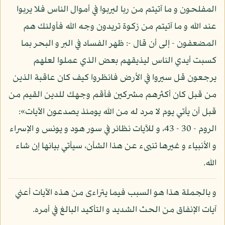
المفلحون و ما آتيتم من ربا ليربوا في أموال الناس فلا يربوا
عند الله و ما آتيتم من زكوة تريدون وجه الله فأولئك هم
المضعفون - إلى أن قال -: ظهر الفساد في البر و البحر بما
كسبت أيدي الناس ليذيقهم بعض الذي عملوا لعلهم
يرجعون قل سيروا في الأرض فانظروا كيف كان عاقبة الذين
من قبل كان أكثرهم مشركين فأقم وجهك للدين القيم من
قبل أن يأتي يوم لا مرد له من الله يومئذ يصدعون الآيات»:
الروم - 30 - 43، و للآيات نظائر في سور هود و يونس و الإسراء
و الأنبياء و غيرها تنبىء عن هذا الشأن، سيأتي بيانها إن شاء
الله.
و بالجملة هذا هو السبب فيما يتراءى من هذه الآيات أعني
آيات الإنفاق من الحث الشديد و التأكيد البالغ في أمره.