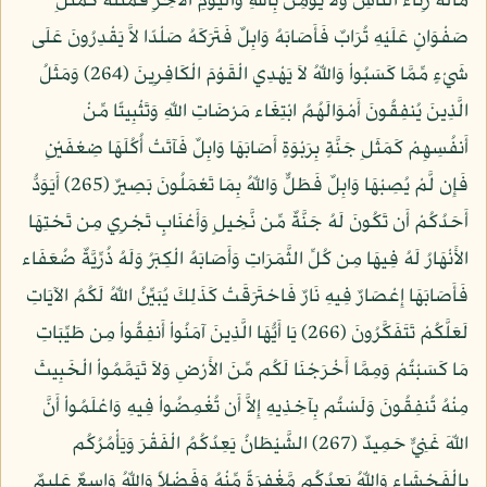
مَالَهُ رِئَاء النَّاسِ وَلاَ يُؤْمِنُ بِاللّهِ وَالْيَوْمِ الآخِرِ فَمَثَلُهُ كَمَثَلِ
صَفْوَانٍ عَلَيْهِ تُرَابٌ فَأَصَابَهُ وَابِلٌ فَتَرَكَهُ صَلْدًا لاَّ يَقْدِرُونَ عَلَى
شَيْءٍ مِّمَّا كَسَبُواْ وَاللّهُ لاَ يَهْدِي الْقَوْمَ الْكَافِرِينَ (264) وَمَثَلُ
الَّذِينَ يُنفِقُونَ أَمْوَالَهُمُ ابْتِغَاء مَرْضَاتِ اللّهِ وَتَثْبِيتًا مِّنْ
أَنفُسِهِمْ كَمَثَلِ جَنَّةٍ بِرَبْوَةٍ أَصَابَهَا وَابِلٌ فَآتَتْ أُكُلَهَا ضِعْفَيْنِ
فَإِن لَّمْ يُصِبْهَا وَابِلٌ فَطَلٌّ وَاللّهُ بِمَا تَعْمَلُونَ بَصِيرٌ (265) أَيَوَدُّ
أَحَدُكُمْ أَن تَكُونَ لَهُ جَنَّةٌ مِّن نَّخِيلٍ وَأَعْنَابٍ تَجْرِي مِن تَحْتِهَا
الأَنْهَارُ لَهُ فِيهَا مِن كُلِّ الثَّمَرَاتِ وَأَصَابَهُ الْكِبَرُ وَلَهُ ذُرِّيَّةٌ ضُعَفَاء
فَأَصَابَهَا إِعْصَارٌ فِيهِ نَارٌ فَاحْتَرَقَتْ كَذَلِكَ يُبَيِّنُ اللّهُ لَكُمُ الآيَاتِ
لَعَلَّكُمْ تَتَفَكَّرُونَ (266) يَا أَيُّهَا الَّذِينَ آمَنُواْ أَنفِقُواْ مِن طَيِّبَاتِ
مَا كَسَبْتُمْ وَمِمَّا أَخْرَجْنَا لَكُم مِّنَ الأَرْضِ وَلاَ تَيَمَّمُواْ الْخَبِيثَ
مِنْهُ تُنفِقُونَ وَلَسْتُم بِآخِذِيهِ إِلاَّ أَن تُغْمِضُواْ فِيهِ وَاعْلَمُواْ أَنَّ
اللّهَ غَنِيٌّ حَمِيدٌ (267) الشَّيْطَانُ يَعِدُكُمُ الْفَقْرَ وَيَأْمُرُكُم
بِالْفَحْشَاء وَاللّهُ يَعِدُكُم مَّغْفِرَةً مِّنْهُ وَفَضْلاً وَاللّهُ وَاسِعٌ عَلِيمٌ