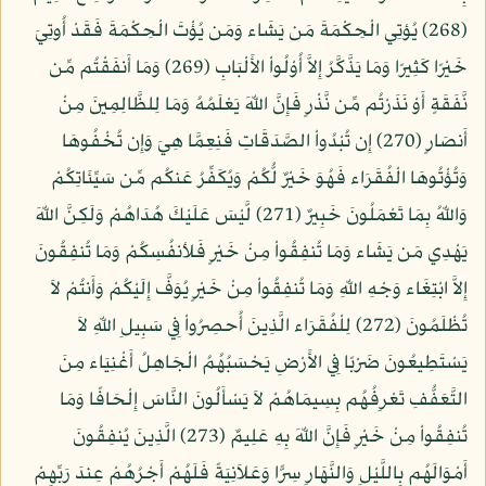
(268) يُؤتِي الْحِكْمَةَ مَن يَشَاء وَمَن يُؤْتَ الْحِكْمَةَ فَقَدْ أُوتِيَ
خَيْرًا كَثِيرًا وَمَا يَذَّكَّرُ إِلاَّ أُوْلُواْ الأَلْبَابِ (269) وَمَا أَنفَقْتُم مِّن
نَّفَقَةٍ أَوْ نَذَرْتُم مِّن نَّذْرٍ فَإِنَّ اللّهَ يَعْلَمُهُ وَمَا لِلظَّالِمِينَ مِنْ
أَنصَارٍ (270) إِن تُبْدُواْ الصَّدَقَاتِ فَنِعِمَّا هِيَ وَإِن تُخْفُوهَا
وَتُؤْتُوهَا الْفُقَرَاء فَهُوَ خَيْرٌ لُّكُمْ وَيُكَفِّرُ عَنكُم مِّن سَيِّئَاتِكُمْ
وَاللّهُ بِمَا تَعْمَلُونَ خَبِيرٌ (271) لَّيْسَ عَلَيْكَ هُدَاهُمْ وَلَكِنَّ اللّهَ
يَهْدِي مَن يَشَاء وَمَا تُنفِقُواْ مِنْ خَيْرٍ فَلأنفُسِكُمْ وَمَا تُنفِقُونَ
إِلاَّ ابْتِغَاء وَجْهِ اللّهِ وَمَا تُنفِقُواْ مِنْ خَيْرٍ يُوَفَّ إِلَيْكُمْ وَأَنتُمْ لاَ
تُظْلَمُونَ (272) لِلْفُقَرَاء الَّذِينَ أُحصِرُواْ فِي سَبِيلِ اللّهِ لاَ
يَسْتَطِيعُونَ ضَرْبًا فِي الأَرْضِ يَحْسَبُهُمُ الْجَاهِلُ أَغْنِيَاء مِنَ
التَّعَفُّفِ تَعْرِفُهُم بِسِيمَاهُمْ لاَ يَسْأَلُونَ النَّاسَ إِلْحَافًا وَمَا
تُنفِقُواْ مِنْ خَيْرٍ فَإِنَّ اللّهَ بِهِ عَلِيمٌ (273) الَّذِينَ يُنفِقُونَ
أَمْوَالَهُم بِاللَّيْلِ وَالنَّهَارِ سِرًّا وَعَلاَنِيَةً فَلَهُمْ أَجْرُهُمْ عِندَ رَبِّهِمْ