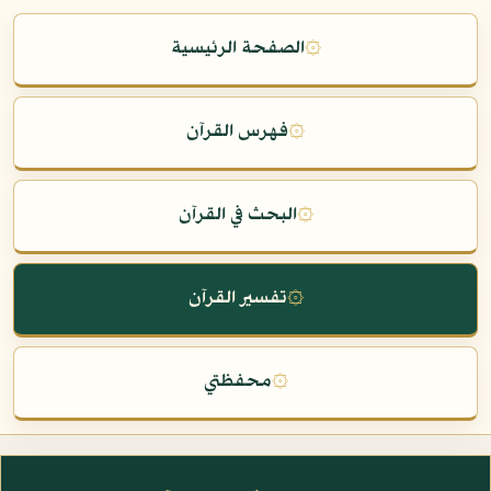
۞
الصفحة الرئيسية
۞
فهرس القرآن
۞
البحث في القرآن
۞
تفسير القرآن
۞
محفظتي