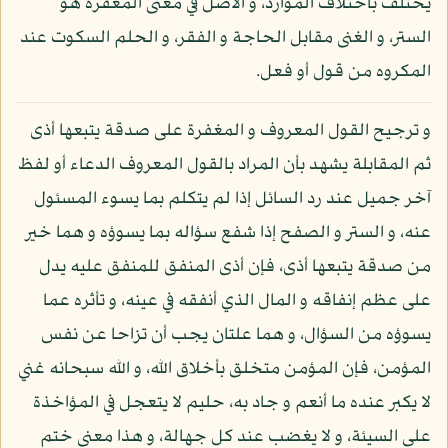
يختلف باختلاف الموارد، و الأصل في معنى المغفرة هو
الستر، و الغنى مقابل الحاجة و الفقر، و الحلم السكوت عند
المكروه من قول أو فعل.
و ترجيح القول المعروف و المغفرة على صدقة يتبعها أذى
ثم المقابلة يشهد بأن المراد بالقول المعروف الدعاء أو لفظ
آخر جميل عند رد السائل إذا لم يتكلم بما يسوء المسئول
عنه، و الستر و الصفح إذا شفع سؤاله بما يسوؤه و هما خير
من صدقة يتبعها أذى، فإن أذى المنفق للمنفق عليه يدل
على عظم إنفاقه و المال الذي أنفقه في عينه، و تأثره عما
يسوؤه من السؤال، و هما علتان يجب أن تزاحا عن نفس
المؤمن، فإن المؤمن متخلق بأخلاق الله، و الله سبحانه غني
لا يكبر عنده ما أنعم و جاد به، حليم لا يتعجل في المؤاخذة
على السيئة، و لا يغضب عند كل جهالة، و هذا معنى ختم