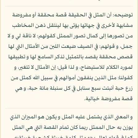
توضيحه: أن المثل في الحقيقة قصة محققة أو مفروضة
مشابهة لأخرى في جهاتها يؤتى بها لينتقل ذهن المخاطب
من تصورها إلى كمال تصور الممثل كقولهم: لا ناقة لي و لا
جمل، و قولهم: في الصيف ضيعت اللبن من الأمثال التي لها
قصص محققة يقصد بالتمثيل تذكر السامع لها و تطبيقها
لمورد الكلام للاستيضاح، و لذا قيل: إن الأمثال لا تتغير، و
كقولنا: مثل الذين ينفقون أموالهم في سبيل الله كمثل من
زرع حبة أنبتت سبع سنابل في كل سنبلة مائة حبة، و هي
قصة مفروضة خيالية.
و المعنى الذي يشتمل عليه المثل و يكون هو الميزان الذي
يوزن به حال الممثل ربما كان تمام القصة التي هي المثل