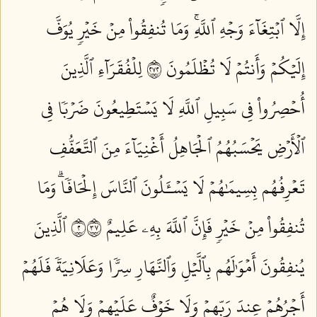
إِلَّا ٱبۡتِغَآءَ وَجۡهِ ٱللَّهِۚ وَمَا تُنفِقُواْ مِنۡ خَيۡرٖ يُوَفَّ
إِلَيۡكُمۡ وَأَنتُمۡ لَا تُظۡلَمُونَ ٢٧٢
لِلۡفُقَرَآءِ ٱلَّذِينَ
أُحۡصِرُواْ فِي سَبِيلِ ٱللَّهِ لَا يَسۡتَطِيعُونَ ضَرۡبٗا فِي
ٱلۡأَرۡضِ يَحۡسَبُهُمُ ٱلۡجَاهِلُ أَغۡنِيَآءَ مِنَ ٱلتَّعَفُّفِ
تَعۡرِفُهُم بِسِيمَٰهُمۡ لَا يَسۡـَٔلُونَ ٱلنَّاسَ إِلۡحَافٗاۗ وَمَا
تُنفِقُواْ مِنۡ خَيۡرٖ فَإِنَّ ٱللَّهَ بِهِۦ عَلِيمٌ ٢٧٣
ٱلَّذِينَ
يُنفِقُونَ أَمۡوَٰلَهُم بِٱلَّيۡلِ وَٱلنَّهَارِ سِرّٗا وَعَلَانِيَةٗ فَلَهُمۡ
أَجۡرُهُمۡ عِندَ رَبِّهِمۡ وَلَا خَوۡفٌ عَلَيۡهِمۡ وَلَا هُمۡ