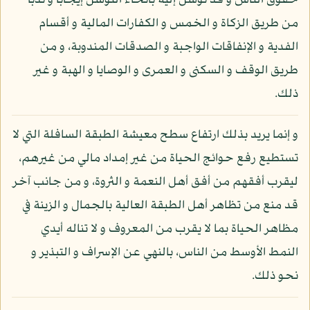
حقوق الناس و قد توسل إليه بأنحاء التوسل إيجابا و ندبا
من طريق الزكاة و الخمس و الكفارات المالية و أقسام
الفدية و الإنفاقات الواجبة و الصدقات المندوبة، و من
طريق الوقف و السكنى و العمرى و الوصايا و الهبة و غير
ذلك.
و إنما يريد بذلك ارتفاع سطح معيشة الطبقة السافلة التي لا
تستطيع رفع حوائج الحياة من غير إمداد مالي من غيرهم،
ليقرب أفقهم من أفق أهل النعمة و الثروة، و من جانب آخر
قد منع من تظاهر أهل الطبقة العالية بالجمال و الزينة في
مظاهر الحياة بما لا يقرب من المعروف و لا تناله أيدي
النمط الأوسط من الناس، بالنهي عن الإسراف و التبذير و
نحو ذلك.