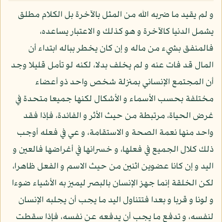
و لم يقيد ما ضربه الله من المثل بالآخرة بل الكلام مطلق
يشمل الدنيا كالآخرة و هو كذلك و الاعتبار يساعده،
فالمنفق بشيء من ماله و إن كان يخطر بباله ابتداء أن
المال قد فات عنه و لم يخلف بدلا، لكنه لو تأمل قليلا وجد
أن المجتمع الإنساني بمنزلة شخص واحد ذو أعضاء
مختلفة بحسب الأسماء و الأشكال لكنها جميعا متحدة في
غرض الحياة، مرتبطة من حيث الأثر و الفائدة، فإذا فقد
واحد منها نعمة الصحة و الاستقامة، و عي في فعله أوجب
ذلك كلال الجميع في فعلها، و خسرانها في أغراضها فالعين و
اليد و إن كانا عضوين اثنين من حيث الاسم و الفعل ظاهرا،
لكن الخلقة إنما جهز الإنسان بالبصر ليميز به الأشياء ضوءا
و لونا و قربا و بعدا فتتناول اليد ما يجب أن يجلبه الإنسان
لنفسه، و تدفع ما يجب أن يدفعه عن نفسه، فإذا سقطت