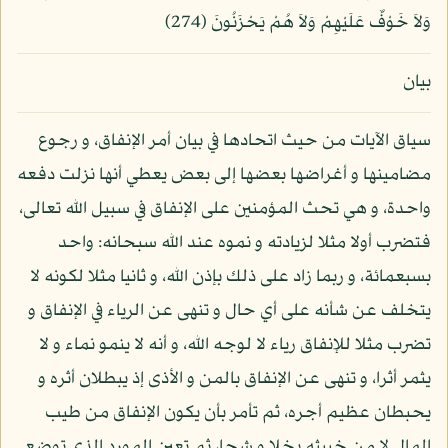
وَلاَ خَوْفٌ عَلَيْهِمْ وَلاَ هُمْ يَحْزَنُونَ (274)
بيان
سياق الآيات من حيث اتحادها في بيان أمر الإنفاق، و رجوع
مضامينها و أغراضها بعضها إلى بعض يعطي أنها نزلت دفعه
واحدة، و هي تحث المؤمنين على الإنفاق في سبيل الله تعالى،
فتضرب أولا مثلا لزيادته و نموه عند الله سبحانه: واحد
بسبعمائة، و ربما زاد على ذلك بإذن الله، و ثانيا مثلا لكونه لا
يتخلف عن شأنه على أي حال و تنهى عن الرياء في الإنفاق و
تضرب مثلا للإنفاق رياء لا لوجه الله، و أنه لا ينمو نماء و لا
يثمر أثرا، و تنهى عن الإنفاق بالمن و الأذى إذ يبطلان أثره و
يحبطان عظيم أجره، ثم تأمر بأن يكون الإنفاق من طيب
المال لا من خبيثه بخلا و شحا، ثم تعين المورد الذي توضع