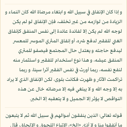
و إذا كان الإنفاق في سبيل الله و ابتغاء مرضاة الله كان النماء و
الزيادة من لوازمه من غير تخلف، فإن الإنفاق لو لم يكن
لوجه الله لم يكن إلا لفائدة عائدة إلى نفس المنفق كإنفاق
الغني للفقير لدفع شره، أو إنفاق المثري الموسر للمعسر
ليدفع حاجته و يعتدل حال المجتمع فيصفو للمثري
المنفق عيشه، و هذا نوع استخدام للفقير و استثمار منه
لنفع نفسه، ربما أورث في نفس الفقير أثرا سيئا، و ربما
تراكمت الآثار و ظهرت فكانت بلوى، لكن الإنفاق الذي لا يراد
به إلا وجه الله و لا يبتغي فيه إلا مرضاته خال عن هذه
النواقص لا يؤثر إلا الجميل و لا يتعقبه إلا الخير.
قوله تعالى: الذين ينفقون أموالهم في سبيل الله ثم لا يتبعون
ما أنفقوا منا و لا أذى «إلخ»، الاتباع اللحوق و الإلحاق، قال