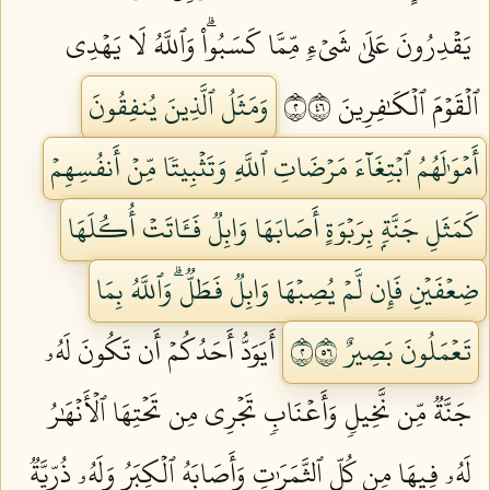
يَقۡدِرُونَ عَلَىٰ شَيۡءٖ مِّمَّا كَسَبُواْۗ وَٱللَّهُ لَا يَهۡدِي
ٱلۡقَوۡمَ ٱلۡكَٰفِرِينَ ٢٦٤
وَمَثَلُ ٱلَّذِينَ يُنفِقُونَ
أَمۡوَٰلَهُمُ ٱبۡتِغَآءَ مَرۡضَاتِ ٱللَّهِ وَتَثۡبِيتٗا مِّنۡ أَنفُسِهِمۡ
كَمَثَلِ جَنَّةِۭ بِرَبۡوَةٍ أَصَابَهَا وَابِلٞ فَـَٔاتَتۡ أُكُلَهَا
ضِعۡفَيۡنِ فَإِن لَّمۡ يُصِبۡهَا وَابِلٞ فَطَلّٞۗ وَٱللَّهُ بِمَا
تَعۡمَلُونَ بَصِيرٌ ٢٦٥
أَيَوَدُّ أَحَدُكُمۡ أَن تَكُونَ لَهُۥ
جَنَّةٞ مِّن نَّخِيلٖ وَأَعۡنَابٖ تَجۡرِي مِن تَحۡتِهَا ٱلۡأَنۡهَٰرُ
لَهُۥ فِيهَا مِن كُلِّ ٱلثَّمَرَٰتِ وَأَصَابَهُ ٱلۡكِبَرُ وَلَهُۥ ذُرِّيَّةٞ