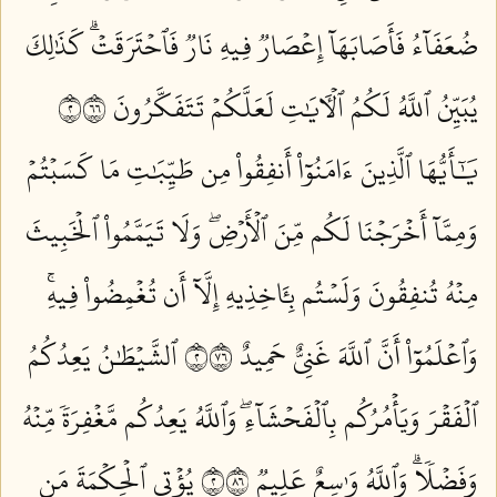
ضُعَفَآءُ فَأَصَابَهَآ إِعۡصَارٞ فِيهِ نَارٞ فَٱحۡتَرَقَتۡۗ كَذَٰلِكَ
يُبَيِّنُ ٱللَّهُ لَكُمُ ٱلۡأٓيَٰتِ لَعَلَّكُمۡ تَتَفَكَّرُونَ ٢٦٦
يَٰٓأَيُّهَا ٱلَّذِينَ ءَامَنُوٓاْ أَنفِقُواْ مِن طَيِّبَٰتِ مَا كَسَبۡتُمۡ
وَمِمَّآ أَخۡرَجۡنَا لَكُم مِّنَ ٱلۡأَرۡضِۖ وَلَا تَيَمَّمُواْ ٱلۡخَبِيثَ
مِنۡهُ تُنفِقُونَ وَلَسۡتُم بِـَٔاخِذِيهِ إِلَّآ أَن تُغۡمِضُواْ فِيهِۚ
وَٱعۡلَمُوٓاْ أَنَّ ٱللَّهَ غَنِيٌّ حَمِيدٌ ٢٦٧
ٱلشَّيۡطَٰنُ يَعِدُكُمُ
ٱلۡفَقۡرَ وَيَأۡمُرُكُم بِٱلۡفَحۡشَآءِۖ وَٱللَّهُ يَعِدُكُم مَّغۡفِرَةٗ مِّنۡهُ
وَفَضۡلٗاۗ وَٱللَّهُ وَٰسِعٌ عَلِيمٞ ٢٦٨
يُؤۡتِي ٱلۡحِكۡمَةَ مَن