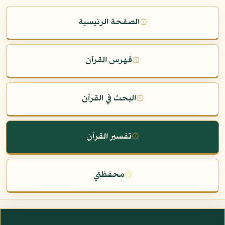
۞
الصفحة الرئيسية
۞
فهرس القرآن
۞
البحث في القرآن
۞
تفسير القرآن
۞
محفظتي