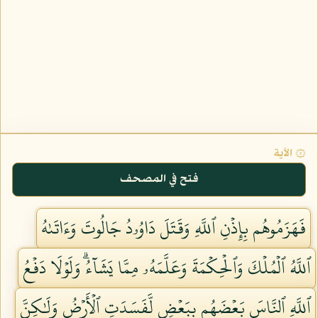
۞ الآية
فتح في المصحف
فَهَزَمُوهُم بِإِذۡنِ ٱللَّهِ وَقَتَلَ دَاوُۥدُ جَالُوتَ وَءَاتَىٰهُ
ٱللَّهُ ٱلۡمُلۡكَ وَٱلۡحِكۡمَةَ وَعَلَّمَهُۥ مِمَّا يَشَآءُۗ وَلَوۡلَا دَفۡعُ
ٱللَّهِ ٱلنَّاسَ بَعۡضَهُم بِبَعۡضٖ لَّفَسَدَتِ ٱلۡأَرۡضُ وَلَٰكِنَّ