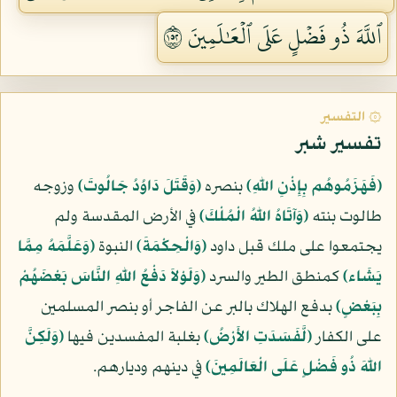
ٱللَّهَ ذُو فَضۡلٍ عَلَى ٱلۡعَٰلَمِينَ ٢٥١
۞ التفسير
تفسير شبر
﴿فَهَزَمُوهُم بِإِذْنِ اللّهِ﴾
بنصره
﴿وَقَتَلَ دَاوُدُ جَالُوتَ﴾
وزوجه
طالوت بنته
﴿وَآتَاهُ اللّهُ الْمُلْكَ﴾
في الأرض المقدسة ولم
يجتمعوا على ملك قبل داود
﴿وَالْحِكْمَةَ﴾
النبوة
﴿وَعَلَّمَهُ مِمَّا
يَشَاء﴾
كمنطق الطير والسرد
﴿وَلَوْلاَ دَفْعُ اللّهِ النَّاسَ بَعْضَهُمْ
بِبَعْضٍ﴾
بدفع الهلاك بالبر عن الفاجر أو بنصر المسلمين
على الكفار
﴿لَّفَسَدَتِ الأَرْضُ﴾
بغلبة المفسدين فيها
﴿وَلَكِنَّ
اللّهَ ذُو فَضْلٍ عَلَى الْعَالَمِينَ﴾
في دينهم وديارهم.