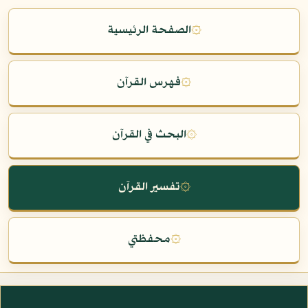
۞
الصفحة الرئيسية
۞
فهرس القرآن
۞
البحث في القرآن
۞
تفسير القرآن
۞
محفظتي