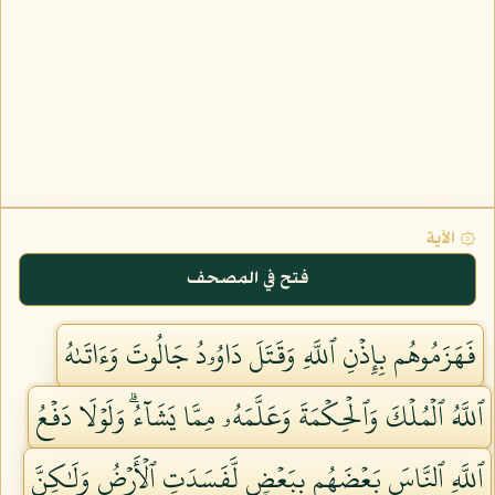
۞ الآية
فتح في المصحف
فَهَزَمُوهُم بِإِذۡنِ ٱللَّهِ وَقَتَلَ دَاوُۥدُ جَالُوتَ وَءَاتَىٰهُ
ٱللَّهُ ٱلۡمُلۡكَ وَٱلۡحِكۡمَةَ وَعَلَّمَهُۥ مِمَّا يَشَآءُۗ وَلَوۡلَا دَفۡعُ
ٱللَّهِ ٱلنَّاسَ بَعۡضَهُم بِبَعۡضٖ لَّفَسَدَتِ ٱلۡأَرۡضُ وَلَٰكِنَّ