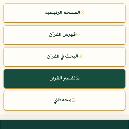
۞
الصفحة الرئيسية
۞
فهرس القرآن
۞
البحث في القرآن
۞
تفسير القرآن
۞
محفظتي