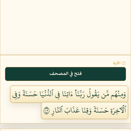
۞ الآية
فتح في المصحف
وَمِنۡهُم مَّن يَقُولُ رَبَّنَآ ءَاتِنَا فِي ٱلدُّنۡيَا حَسَنَةٗ وَفِي
ٱلۡأٓخِرَةِ حَسَنَةٗ وَقِنَا عَذَابَ ٱلنَّارِ ٢٠١