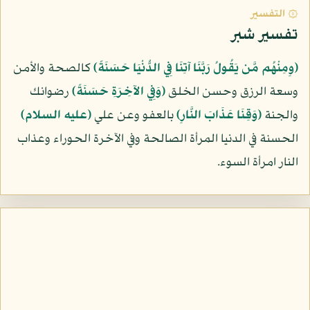
۞ التفسير
تفسير شبر
﴿وِمِنْهُم مَّن يَقُولُ رَبَّنَا آتِنَا فِي الدُّنْيَا حَسَنَةً﴾
كالصحة والأمن
وسعة الرزق وحسن الخلق
﴿وَفِي الآخِرَةِ حَسَنَةً﴾
رضوانك
والجنة
﴿وَقِنَا عَذَابَ النَّارِ﴾
بالعفو وعن علي
(عليه السلام)
الحسنة في الدنيا المرأة الصالحة وفي الآخرة الحوراء وعذاب
النار امرأة السوء.