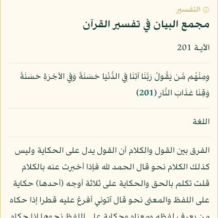
۞ التفسير
مجمع البيان في تفسير القرآن
الآيـة 201
وِمِنْهُم مَّن يَقُولُ رَبَّنَا آتِنَا فِي الدُّنْيَا حَسَنَةً وَفِي الآخِرَةِ حَسَنَةً
وَقِنَا عَذَابَ النَّارِ
﴿201﴾
اللغة
الفرق بين القول والكلام أن القول يدل على الحكاية وليس
كذلك الكلام نحو قال الحمد لله فإذا أخبرت عنه بالكلام
قلت تكلم بالحق والحكاية على ثلاثة أوجه (أحدها) حكاية
على اللفظ والمعنى نحو قال آتوني أفرغ عليه قطرا إذا حكاه
من يعرف لفظه ومعناه وحكاية على اللفظ نحوها إذا حكاه