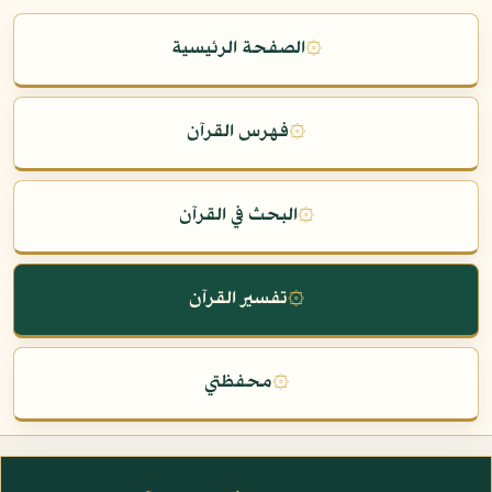
۞
الصفحة الرئيسية
۞
فهرس القرآن
۞
البحث في القرآن
۞
تفسير القرآن
۞
محفظتي