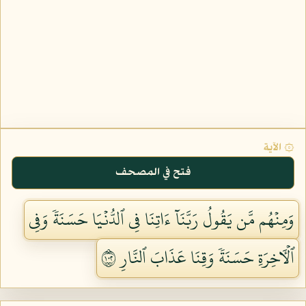
۞ الآية
فتح في المصحف
وَمِنۡهُم مَّن يَقُولُ رَبَّنَآ ءَاتِنَا فِي ٱلدُّنۡيَا حَسَنَةٗ وَفِي
ٱلۡأٓخِرَةِ حَسَنَةٗ وَقِنَا عَذَابَ ٱلنَّارِ ٢٠١