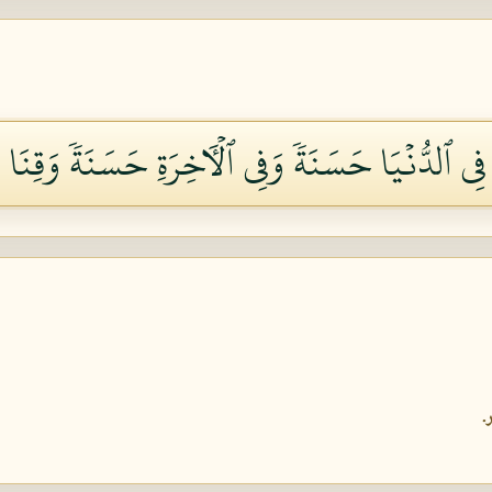
 فِي ٱلدُّنۡيَا حَسَنَةٗ وَفِي ٱلۡأٓخِرَةِ حَسَنَةٗ وَقِنَا ع
.