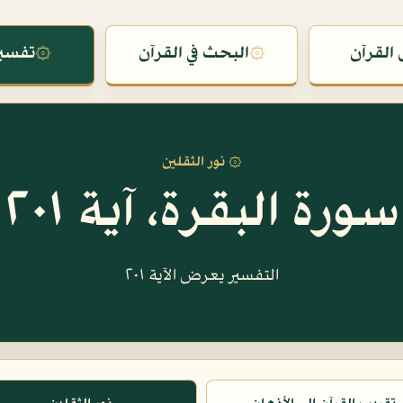
القرآن
۞
البحث في القرآن
۞
تفسير
۞ نور الثقلين
سورة البقرة، آية ٢٠١
التفسير يعرض الآية ٢٠١