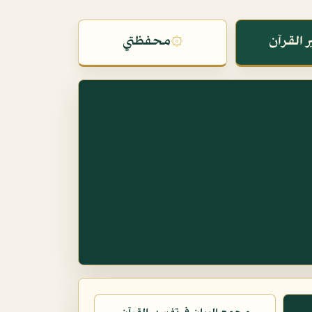
 القرآن
۞
محفظتي