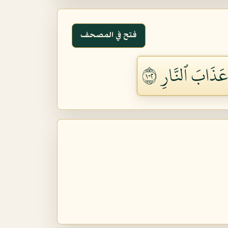
فتح في المصحف
َذَابَ ٱلنَّارِ ٢٠١