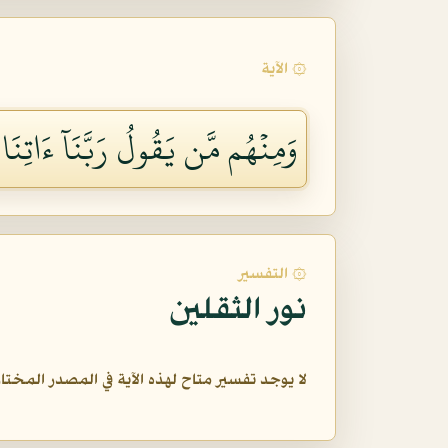
۞ الآية
وَمِنۡهُم مَّن يَقُولُ رَبَّنَآ ءَاتِنَا
۞ التفسير
نور الثقلين
لا يوجد تفسير متاح لهذه الآية في المصدر المختار