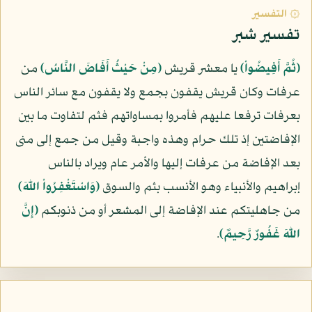
۞ التفسير
تفسير شبر
﴿ثُمَّ أَفِيضُواْ﴾
يا معشر قريش
﴿مِنْ حَيْثُ أَفَاضَ النَّاسُ﴾
من
عرفات وكان قريش يقفون بجمع ولا يقفون مع سائر الناس
بعرفات ترفعا عليهم فأمروا بمساواتهم فثم لتفاوت ما بين
الإفاضتين إذ تلك حرام وهذه واجبة وقيل من جمع إلى منى
بعد الإفاضة من عرفات إليها والأمر عام ويراد بالناس
إبراهيم والأنبياء وهو الأنسب بثم والسوق
﴿وَاسْتَغْفِرُواْ اللّهَ﴾
من جاهليتكم عند الإفاضة إلى المشعر أو من ذنوبكم
﴿إِنَّ
اللّهَ غَفُورٌ رَّحِيمٌ﴾
.