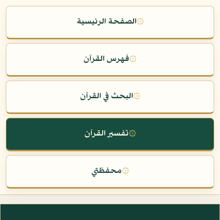
۞
الصفحة الرئيسية
۞
فهرس القرآن
۞
البحث في القرآن
۞
تفسير القرآن
۞
محفظتي