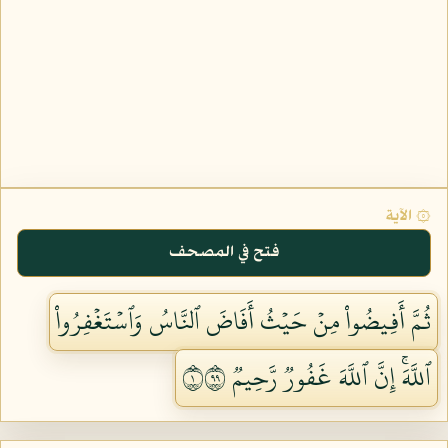
۞ الآية
فتح في المصحف
ثُمَّ أَفِيضُواْ مِنۡ حَيۡثُ أَفَاضَ ٱلنَّاسُ وَٱسۡتَغۡفِرُواْ
ٱللَّهَۚ إِنَّ ٱللَّهَ غَفُورٞ رَّحِيمٞ ١٩٩