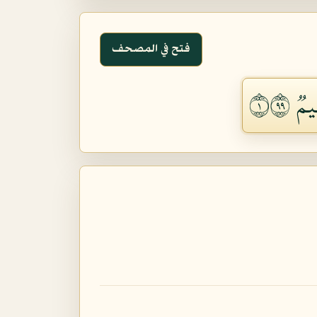
فتح في المصحف
ٞ ١٩٩