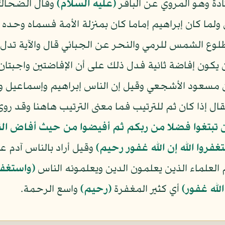
ة وهو المروي عن الباقر
(عليه السلام)
وقال الضحاك 
كان إبراهيم إماما كان بمنزلة الأمة فسماه وحده ناسا 
طلوع الشمس للرمي والنحر عن الجبائي قال والآية تدل 
ون إفاضة ثانية فدل ذلك على أن الإفاضتين واجبتان وا
 مسعود الأشجعي وقيل إن الناس إبراهيم وإسماعيل و
قال إذا كان ثم للترتيب فما معنى الترتيب هاهنا وقد رو
 تبتغوا فضلا من ربكم ثم أفيضوا من حيث أفاض ال
غفروا الله إن الله غفور رحيم)
وقيل أراد بالناس آدم 
العلماء الذين يعلمون الدين ويعلمونه الناس
﴿واستغفرو
الله غفور﴾
أي كثير المغفرة
﴿رحيم﴾
واسع الرحمة.