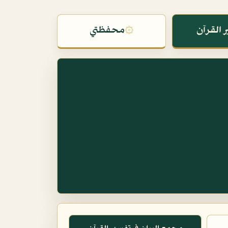
 القرآن
۞
محفظتي