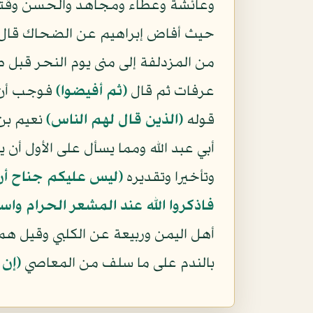
وعائشة وعطاء ومجاهد والحسن وقتاد
حيث أفاض إبراهيم عن الضحاك قال ولما 
من المزدلفة إلى منى يوم النحر قبل 
عرفات ثم قال
﴿ثم أفيضوا﴾
فوجب أن يك
قوله
﴿الذين قال لهم الناس﴾
نعيم بن
أبي عبد الله ومما يسأل على الأول أن ي
وتأخيرا وتقديره
(ليس عليكم جناح أن
فاذكروا الله عند المشعر الحرام واست
أهل اليمن وربيعة عن الكلبي وقيل هم 
بالندم على ما سلف من المعاصي
﴿إن 