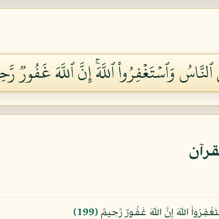
َاسُ وَٱسۡتَغۡفِرُواْ ٱللَّهَۚ إِنَّ ٱللَّهَ غَفُورٞ رَّحِيم
قرآن
فِرُواْ اللّهَ إِنَّ اللّهَ غَفُورٌ رَّحِيمٌ
﴿199﴾