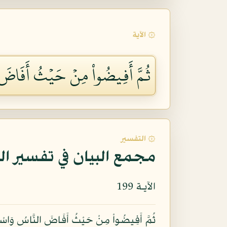
۞ الآية
ثُمَّ أَفِيضُواْ مِنۡ حَيۡثُ أَفَاضَ ٱلنّ
۞ التفسير
مجمع البيان في تفسير ال
الآيـة 199
ثُمَّ أَفِيضُواْ مِنْ حَيْثُ أَفَاضَ النَّاسُ وَاسْتَغْ