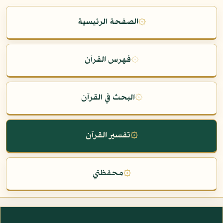
۞
الصفحة الرئيسية
۞
فهرس القرآن
۞
البحث في القرآن
۞
تفسير القرآن
۞
محفظتي