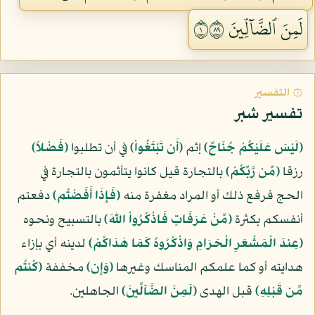
لَمِنَ ٱلضَّآلِّينَ ١٩٨
۞ التفسير
تفسير شبر
﴿لَيْسَ عَلَيْكُمْ جُنَاحٌ﴾
إثم
﴿أَن تَبْتَغُواْ﴾
في أن تطلبوا
﴿فَضْلاً﴾
رزقا
﴿مِّن رَّبِّكُمْ﴾
بالتجارة قيل كانوا يتأثمون بالتجارة في
الحج فرفع ذلك أو المراد مغفرة منه
﴿فَإِذَا أَفَضْتُم﴾
دفعتم
أنفسكم بكثرة
﴿مِّنْ عَرَفَاتٍ فَاذْكُرُواْ اللّهَ﴾
بالتسبيح ونحوه
﴿عِندَ الْمَشْعَرِ الْحَرَامِ وَاذْكُرُوهُ كَمَا هَدَاكُمْ﴾
لدينه أي بإزاء
هدايته أو كما علمكم المناسك وغيرها
﴿وَإِن﴾
مخففة
﴿كُنتُم
مِّن قَبْلِهِ﴾
قبل الهدى
﴿لَمِنَ الضَّآلِّينَ﴾
الجاهلين.