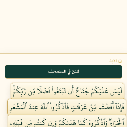
۞ الآية
فتح في المصحف
لَيۡسَ عَلَيۡكُمۡ جُنَاحٌ أَن تَبۡتَغُواْ فَضۡلٗا مِّن رَّبِّكُمۡۚ
فَإِذَآ أَفَضۡتُم مِّنۡ عَرَفَٰتٖ فَٱذۡكُرُواْ ٱللَّهَ عِندَ ٱلۡمَشۡعَرِ
ٱلۡحَرَامِۖ وَٱذۡكُرُوهُ كَمَا هَدَىٰكُمۡ وَإِن كُنتُم مِّن قَبۡلِهِۦ