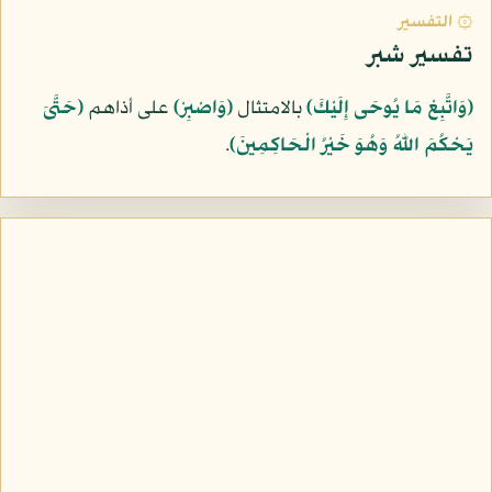
۞ التفسير
تفسير شبر
﴿وَاتَّبِعْ مَا يُوحَى إِلَيْكَ﴾
بالامتثال
﴿وَاصْبِرْ﴾
على أذاهم
﴿حَتَّىَ
يَحْكُمَ اللّهُ وَهُوَ خَيْرُ الْحَاكِمِينَ﴾
.