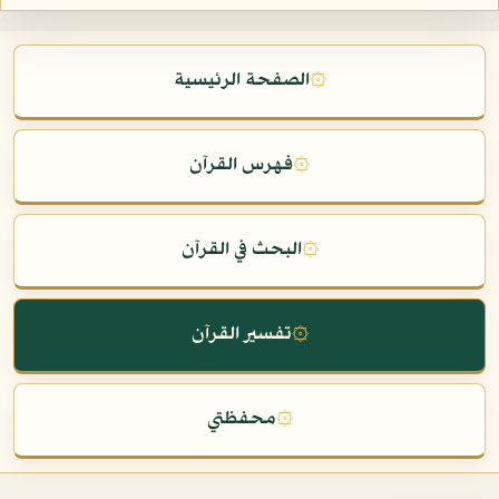
۞
الصفحة الرئيسية
۞
فهرس القرآن
۞
البحث في القرآن
۞
تفسير القرآن
۞
محفظتي