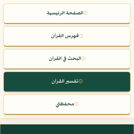
۞
الصفحة الرئيسية
۞
فهرس القرآن
۞
البحث في القرآن
۞
تفسير القرآن
۞
محفظتي