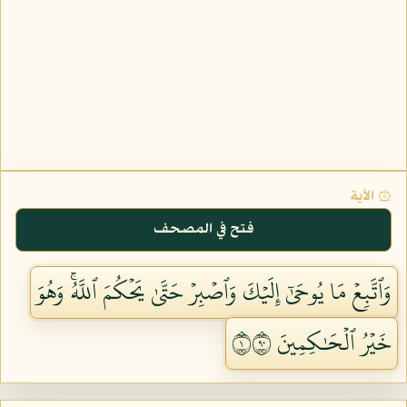
۞ الآية
فتح في المصحف
وَٱتَّبِعۡ مَا يُوحَىٰٓ إِلَيۡكَ وَٱصۡبِرۡ حَتَّىٰ يَحۡكُمَ ٱللَّهُۚ وَهُوَ
خَيۡرُ ٱلۡحَٰكِمِينَ ١٠٩