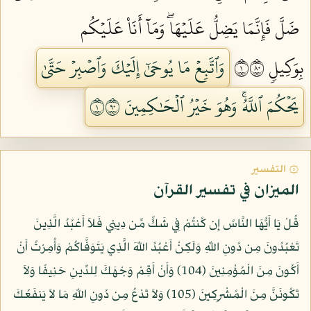
ضَلَّ فَإِنَّمَا يَضِلُّ عَلَيۡهَاۖ وَمَآ أَنَا۠ عَلَيۡكُم
بِوَكِيلٖ ١٠٨
وَٱتَّبِعۡ مَا يُوحَىٰٓ إِلَيۡكَ وَٱصۡبِرۡ حَتَّىٰ
يَحۡكُمَ ٱللَّهُۚ وَهُوَ خَيۡرُ ٱلۡحَٰكِمِينَ ١٠٩
۞ التفسير
الميزان في تفسير القرآن
قُلْ يَا أَيُّهَا النَّاسُ إِن كُنتُمْ فِي شَكٍّ مِّن دِينِي فَلاَ أَعْبُدُ الَّذِينَ
تَعْبُدُونَ مِن دُونِ اللّهِ وَلَكِنْ أَعْبُدُ اللّهَ الَّذِي يَتَوَفَّاكُمْ وَأُمِرْتُ أَنْ
أَكُونَ مِنَ الْمُؤْمِنِينَ (104) وَأَنْ أَقِمْ وَجْهَكَ لِلدِّينِ حَنِيفًا وَلاَ
تَكُونَنَّ مِنَ الْمُشْرِكِينَ (105) وَلاَ تَدْعُ مِن دُونِ اللّهِ مَا لاَ يَنفَعُكَ