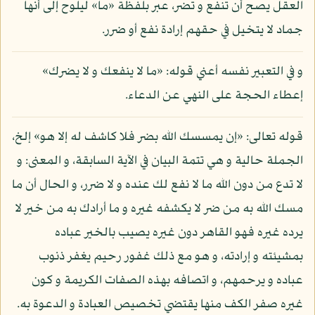
العقل يصح أن تنفع و تضر، عبر بلفظة «ما» ليلوح إلى أنها
جماد لا يتخيل في حقهم إرادة نفع أو ضرر.
و في التعبير نفسه أعني قوله: «ما لا ينفعك و لا يضرك»
إعطاء الحجة على النهي عن الدعاء.
قوله تعالى: «إن يمسسك الله بضر فلا كاشف له إلا هو» إلخ،
الجملة حالية و هي تتمة البيان في الآية السابقة، و المعنى: و
لا تدع من دون الله ما لا نفع لك عنده و لا ضرر، و الحال أن ما
مسك الله به من ضر لا يكشفه غيره و ما أرادك به من خير لا
يرده غيره فهو القاهر دون غيره يصيب بالخير عباده
بمشيئته و إرادته، و هو مع ذلك غفور رحيم يغفر ذنوب
عباده و يرحمهم، و اتصافه بهذه الصفات الكريمة و كون
غيره صفر الكف منها يقتضي تخصيص العبادة و الدعوة به.