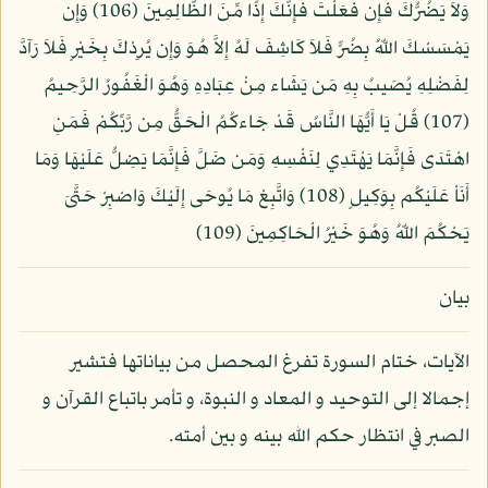
وَلاَ يَضُرُّكَ فَإِن فَعَلْتَ فَإِنَّكَ إِذًا مِّنَ الظَّالِمِينَ (106) وَإِن
يَمْسَسْكَ اللّهُ بِضُرٍّ فَلاَ كَاشِفَ لَهُ إِلاَّ هُوَ وَإِن يُرِدْكَ بِخَيْرٍ فَلاَ رَآدَّ
لِفَضْلِهِ يُصَيبُ بِهِ مَن يَشَاء مِنْ عِبَادِهِ وَهُوَ الْغَفُورُ الرَّحِيمُ
(107) قُلْ يَا أَيُّهَا النَّاسُ قَدْ جَاءكُمُ الْحَقُّ مِن رَّبِّكُمْ فَمَنِ
اهْتَدَى فَإِنَّمَا يَهْتَدِي لِنَفْسِهِ وَمَن ضَلَّ فَإِنَّمَا يَضِلُّ عَلَيْهَا وَمَا
أَنَاْ عَلَيْكُم بِوَكِيلٍ (108) وَاتَّبِعْ مَا يُوحَى إِلَيْكَ وَاصْبِرْ حَتَّىَ
يَحْكُمَ اللّهُ وَهُوَ خَيْرُ الْحَاكِمِينَ (109)
بيان
الآيات، ختام السورة تفرغ المحصل من بياناتها فتشير
إجمالا إلى التوحيد و المعاد و النبوة، و تأمر باتباع القرآن و
الصبر في انتظار حكم الله بينه و بين أمته.