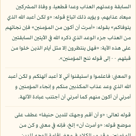
السابقة وعدتهم العذاب وعدا قطعيا، و وفاة المشركين
ميعاد عذابهم، و يؤيد ذلك اتباع قوله: «و لكن أعبد الله الذي
يتوفاكم» بقوله: «أمرت أن أكون من المؤمنين» فإن نجاتهم
من العذاب جزء الوعد الذي ذكره الله في الآيتين السابقتين
على هذه الآية: «فهل ينتظرون إلا مثل أيام الذين خلوا من
قبلهم - - إلى قوله ننج المؤمنين».
و المعنى: فاعلموا و استيقنوا أني لا أعبد آلهتكم و لكن أعبد
الله الذي وعد عذاب المكذبين منكم و إنجاء المؤمنين و
أمرني أن أكون منهم كما أمرني أن أجتنب عبادة الآلهة.
قوله تعالى: «و أن أقم وجهك للدين حنيفا» عطف على
موضع قوله: «و أمرت أن» إلخ، فإنه في معنى و كن من
المؤمنين، و قد مر الكلام في معنى إقامة الوجه للدين