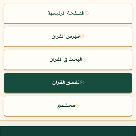
۞
الصفحة الرئيسية
۞
فهرس القرآن
۞
البحث في القرآن
۞
تفسير القرآن
۞
محفظتي