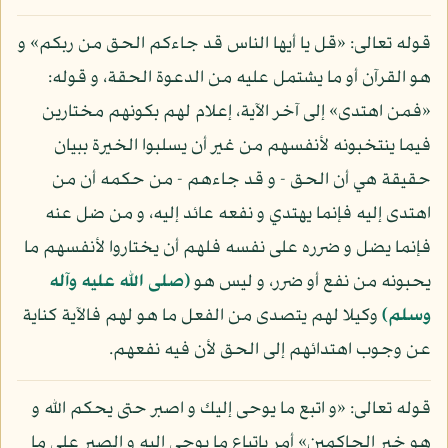
قوله تعالى: «قل يا أيها الناس قد جاءكم الحق من ربكم» و
هو القرآن أو ما يشتمل عليه من الدعوة الحقة، و قوله:
«فمن اهتدى» إلى آخر الآية، إعلام لهم بكونهم مختارين
فيما ينتخبونه لأنفسهم من غير أن يسلبوا الخيرة ببيان
حقيقة هي أن الحق - و قد جاءهم - من حكمه أن من
اهتدى إليه فإنما يهتدي و نفعه عائد إليه، و من ضل عنه
فإنما يضل و ضرره على نفسه فلهم أن يختاروا لأنفسهم ما
يحبونه من نفع أو ضرر، و ليس هو
(صلى الله عليه وآله
وسلم)
وكيلا لهم يتصدى من الفعل ما هو لهم فالآية كناية
عن وجوب اهتدائهم إلى الحق لأن فيه نفعهم.
قوله تعالى: «و اتبع ما يوحى إليك و اصبر حتى يحكم الله و
هو خير الحاكمين» أمر باتباع ما يوحى إليه و الصبر على ما