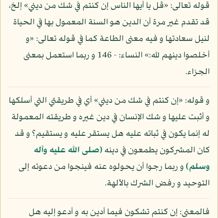
قوله تعالى: «قل يا أيها الناس إن كنتم في شك من ديني» إلخ،
قد تقدم غير مرة أن الدين هو السنة المعمول بها في الحياة
لنيل سعادتها و فيه معنى الطاعة كما في قوله تعالى: «و
أخلصوا دينهم لله:» النساء: - 146 و ربما استعمل بمعنى
الجزاء.
و قوله: «إن كنتم في شك من ديني» أي في طريقتي التي أسلكها
و أثبت عليها و شك الإنسان في دين غيره و طريقته المعمولة
له إنما يكون في ثباته عليه هل يستقر عليه و يستقيم؟ و قد
كان المشركون يطمعون في دينه
(صلى الله عليه وآله
وسلم)
و ربما رجوا أن يحولوه عنه فينجوا من دعوته إلى
التوحيد و رفض الشرك بالآلهة.
فالمعنى: إن كنتم تشكون فيما أدين به و أدعو إليه هل