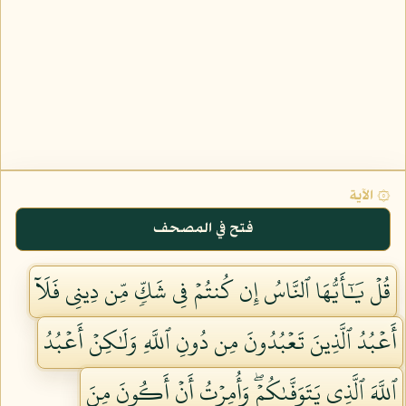
۞ الآية
فتح في المصحف
قُلۡ يَٰٓأَيُّهَا ٱلنَّاسُ إِن كُنتُمۡ فِي شَكّٖ مِّن دِينِي فَلَآ
أَعۡبُدُ ٱلَّذِينَ تَعۡبُدُونَ مِن دُونِ ٱللَّهِ وَلَٰكِنۡ أَعۡبُدُ
ٱللَّهَ ٱلَّذِي يَتَوَفَّىٰكُمۡۖ وَأُمِرۡتُ أَنۡ أَكُونَ مِنَ