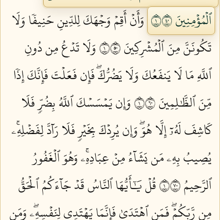
ٱلۡمُؤۡمِنِينَ ١٠٤
وَأَنۡ أَقِمۡ وَجۡهَكَ لِلدِّينِ حَنِيفٗا وَلَا
تَكُونَنَّ مِنَ ٱلۡمُشۡرِكِينَ ١٠٥
وَلَا تَدۡعُ مِن دُونِ
ٱللَّهِ مَا لَا يَنفَعُكَ وَلَا يَضُرُّكَۖ فَإِن فَعَلۡتَ فَإِنَّكَ إِذٗا
مِّنَ ٱلظَّٰلِمِينَ ١٠٦
وَإِن يَمۡسَسۡكَ ٱللَّهُ بِضُرّٖ فَلَا
كَاشِفَ لَهُۥٓ إِلَّا هُوَۖ وَإِن يُرِدۡكَ بِخَيۡرٖ فَلَا رَآدَّ لِفَضۡلِهِۦۚ
يُصِيبُ بِهِۦ مَن يَشَآءُ مِنۡ عِبَادِهِۦۚ وَهُوَ ٱلۡغَفُورُ
ٱلرَّحِيمُ ١٠٧
قُلۡ يَٰٓأَيُّهَا ٱلنَّاسُ قَدۡ جَآءَكُمُ ٱلۡحَقُّ
مِن رَّبِّكُمۡۖ فَمَنِ ٱهۡتَدَىٰ فَإِنَّمَا يَهۡتَدِي لِنَفۡسِهِۦۖ وَمَن