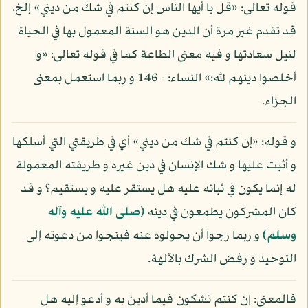
قوله تعالى: «قل يا أيها الناس إن كنتم في شك من ديني» إلخ،
قد تقدم غير مرة أن الدين هو السنة المعمول بها في الحياة
لنيل سعادتها و فيه معنى الطاعة كما في قوله تعالى: «و
أخلصوا دينهم لله:» النساء: - 146 و ربما استعمل بمعنى
الجزاء.
و قوله: «إن كنتم في شك من ديني» أي في طريقتي التي أسلكها
و أثبت عليها و شك الإنسان في دين غيره و طريقته المعمولة
له إنما يكون في ثباته عليه هل يستقر عليه و يستقيم؟ و قد
كان المشركون يطمعون في دينه
(صلى الله عليه وآله
وسلم)
و ربما رجوا أن يحولوه عنه فينجوا من دعوته إلى
التوحيد و رفض الشرك بالآلهة.
فالمعنى: إن كنتم تشكون فيما أدين به و أدعو إليه هل