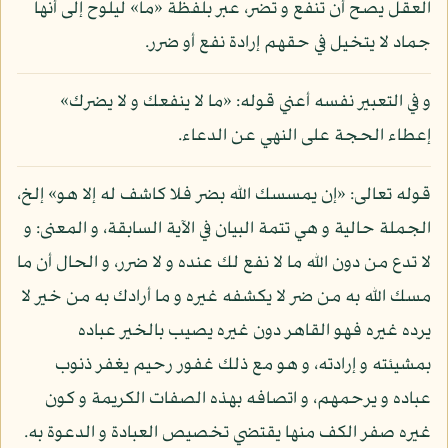
العقل يصح أن تنفع و تضر، عبر بلفظة «ما» ليلوح إلى أنها
جماد لا يتخيل في حقهم إرادة نفع أو ضرر.
و في التعبير نفسه أعني قوله: «ما لا ينفعك و لا يضرك»
إعطاء الحجة على النهي عن الدعاء.
قوله تعالى: «إن يمسسك الله بضر فلا كاشف له إلا هو» إلخ،
الجملة حالية و هي تتمة البيان في الآية السابقة، و المعنى: و
لا تدع من دون الله ما لا نفع لك عنده و لا ضرر، و الحال أن ما
مسك الله به من ضر لا يكشفه غيره و ما أرادك به من خير لا
يرده غيره فهو القاهر دون غيره يصيب بالخير عباده
بمشيئته و إرادته، و هو مع ذلك غفور رحيم يغفر ذنوب
عباده و يرحمهم، و اتصافه بهذه الصفات الكريمة و كون
غيره صفر الكف منها يقتضي تخصيص العبادة و الدعوة به.