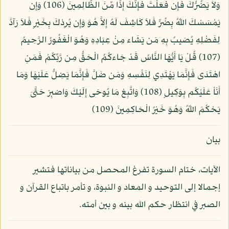
وَلاَ يَضُرُّكَ فَإِن فَعَلْتَ فَإِنَّكَ إِذًا مِّنَ الظَّالِمِينَ (106) وَإِن
يَمْسَسْكَ اللّهُ بِضُرٍّ فَلاَ كَاشِفَ لَهُ إِلاَّ هُوَ وَإِن يُرِدْكَ بِخَيْرٍ فَلاَ رَآدَّ
لِفَضْلِهِ يُصَيبُ بِهِ مَن يَشَاء مِنْ عِبَادِهِ وَهُوَ الْغَفُورُ الرَّحِيمُ
(107) قُلْ يَا أَيُّهَا النَّاسُ قَدْ جَاءكُمُ الْحَقُّ مِن رَّبِّكُمْ فَمَنِ
اهْتَدَى فَإِنَّمَا يَهْتَدِي لِنَفْسِهِ وَمَن ضَلَّ فَإِنَّمَا يَضِلُّ عَلَيْهَا وَمَا
أَنَاْ عَلَيْكُم بِوَكِيلٍ (108) وَاتَّبِعْ مَا يُوحَى إِلَيْكَ وَاصْبِرْ حَتَّىَ
يَحْكُمَ اللّهُ وَهُوَ خَيْرُ الْحَاكِمِينَ (109)
بيان
الآيات، ختام السورة تفرغ المحصل من بياناتها فتشير
إجمالا إلى التوحيد و المعاد و النبوة، و تأمر باتباع القرآن و
الصبر في انتظار حكم الله بينه و بين أمته.