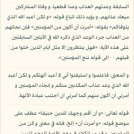
السابقة وعدتهم العذاب وعدا قطعيا، و وفاة المشركين
ميعاد عذابهم، و يؤيد ذلك اتباع قوله: «و لكن أعبد الله الذي
يتوفاكم» بقوله: «أمرت أن أكون من المؤمنين» فإن نجاتهم
من العذاب جزء الوعد الذي ذكره الله في الآيتين السابقتين
على هذه الآية: «فهل ينتظرون إلا مثل أيام الذين خلوا من
قبلهم - - إلى قوله ننج المؤمنين».
و المعنى: فاعلموا و استيقنوا أني لا أعبد آلهتكم و لكن أعبد
الله الذي وعد عذاب المكذبين منكم و إنجاء المؤمنين و
أمرني أن أكون منهم كما أمرني أن أجتنب عبادة الآلهة.
قوله تعالى: «و أن أقم وجهك للدين حنيفا» عطف على
موضع قوله: «و أمرت أن» إلخ، فإنه في معنى و كن من
المؤمنين، و قد مر الكلام في معنى إقامة الوجه للدين