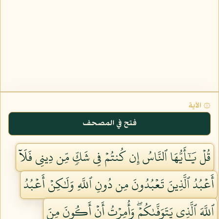
۞ الآية
فتح في المصحف
قُلۡ يَٰٓأَيُّهَا ٱلنَّاسُ إِن كُنتُمۡ فِي شَكّٖ مِّن دِينِي فَلَآ
أَعۡبُدُ ٱلَّذِينَ تَعۡبُدُونَ مِن دُونِ ٱللَّهِ وَلَٰكِنۡ أَعۡبُدُ
ٱللَّهَ ٱلَّذِي يَتَوَفَّىٰكُمۡۖ وَأُمِرۡتُ أَنۡ أَكُونَ مِنَ