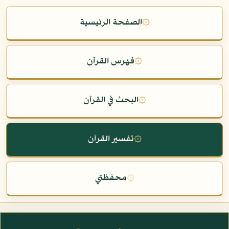
۞
الصفحة الرئيسية
۞
فهرس القرآن
۞
البحث في القرآن
۞
تفسير القرآن
۞
محفظتي