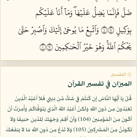
ضَلَّ فَإِنَّمَا يَضِلُّ عَلَيۡهَاۖ وَمَآ أَنَا۠ عَلَيۡكُم
بِوَكِيلٖ ١٠٨
وَٱتَّبِعۡ مَا يُوحَىٰٓ إِلَيۡكَ وَٱصۡبِرۡ حَتَّىٰ
يَحۡكُمَ ٱللَّهُۚ وَهُوَ خَيۡرُ ٱلۡحَٰكِمِينَ ١٠٩
۞ التفسير
الميزان في تفسير القرآن
قُلْ يَا أَيُّهَا النَّاسُ إِن كُنتُمْ فِي شَكٍّ مِّن دِينِي فَلاَ أَعْبُدُ الَّذِينَ
تَعْبُدُونَ مِن دُونِ اللّهِ وَلَكِنْ أَعْبُدُ اللّهَ الَّذِي يَتَوَفَّاكُمْ وَأُمِرْتُ أَنْ
أَكُونَ مِنَ الْمُؤْمِنِينَ (104) وَأَنْ أَقِمْ وَجْهَكَ لِلدِّينِ حَنِيفًا وَلاَ
تَكُونَنَّ مِنَ الْمُشْرِكِينَ (105) وَلاَ تَدْعُ مِن دُونِ اللّهِ مَا لاَ يَنفَعُكَ