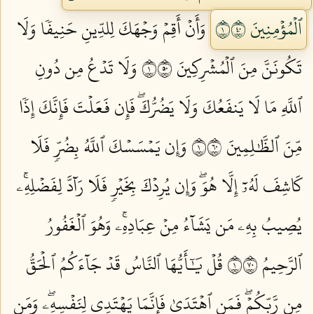
ٱلۡمُؤۡمِنِينَ ١٠٤
وَأَنۡ أَقِمۡ وَجۡهَكَ لِلدِّينِ حَنِيفٗا وَلَا
تَكُونَنَّ مِنَ ٱلۡمُشۡرِكِينَ ١٠٥
وَلَا تَدۡعُ مِن دُونِ
ٱللَّهِ مَا لَا يَنفَعُكَ وَلَا يَضُرُّكَۖ فَإِن فَعَلۡتَ فَإِنَّكَ إِذٗا
مِّنَ ٱلظَّٰلِمِينَ ١٠٦
وَإِن يَمۡسَسۡكَ ٱللَّهُ بِضُرّٖ فَلَا
كَاشِفَ لَهُۥٓ إِلَّا هُوَۖ وَإِن يُرِدۡكَ بِخَيۡرٖ فَلَا رَآدَّ لِفَضۡلِهِۦۚ
يُصِيبُ بِهِۦ مَن يَشَآءُ مِنۡ عِبَادِهِۦۚ وَهُوَ ٱلۡغَفُورُ
ٱلرَّحِيمُ ١٠٧
قُلۡ يَٰٓأَيُّهَا ٱلنَّاسُ قَدۡ جَآءَكُمُ ٱلۡحَقُّ
مِن رَّبِّكُمۡۖ فَمَنِ ٱهۡتَدَىٰ فَإِنَّمَا يَهۡتَدِي لِنَفۡسِهِۦۖ وَمَن