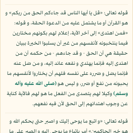
قوله تعالى: «قل يا أيها الناس قد جاءكم الحق من ربكم» و
هو القرآن أو ما يشتمل عليه من الدعوة الحقة، و قوله:
«فمن اهتدى» إلى آخر الآية، إعلام لهم بكونهم مختارين
فيما ينتخبونه لأنفسهم من غير أن يسلبوا الخيرة ببيان
حقيقة هي أن الحق - و قد جاءهم - من حكمه أن من
اهتدى إليه فإنما يهتدي و نفعه عائد إليه، و من ضل عنه
فإنما يضل و ضرره على نفسه فلهم أن يختاروا لأنفسهم ما
يحبونه من نفع أو ضرر، و ليس هو
(صلى الله عليه وآله
وسلم)
وكيلا لهم يتصدى من الفعل ما هو لهم فالآية كناية
عن وجوب اهتدائهم إلى الحق لأن فيه نفعهم.
قوله تعالى: «و اتبع ما يوحى إليك و اصبر حتى يحكم الله و
هو خير الحاكمين» أمر باتباع ما يوحى إليه و الصبر على ما