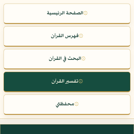
۞
الصفحة الرئيسية
۞
فهرس القرآن
۞
البحث في القرآن
۞
تفسير القرآن
۞
محفظتي