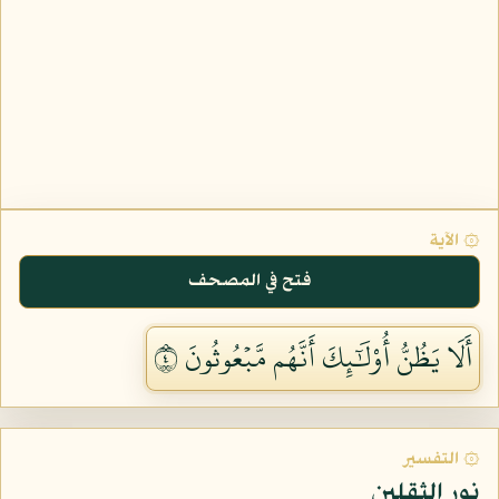
۞ الآية
فتح في المصحف
أَلَا يَظُنُّ أُوْلَٰٓئِكَ أَنَّهُم مَّبۡعُوثُونَ ٤
۞ التفسير
نور الثقلين