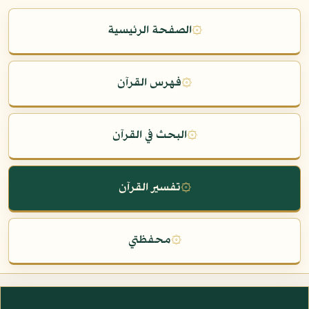
۞
الصفحة الرئيسية
۞
فهرس القرآن
۞
البحث في القرآن
۞
تفسير القرآن
۞
محفظتي