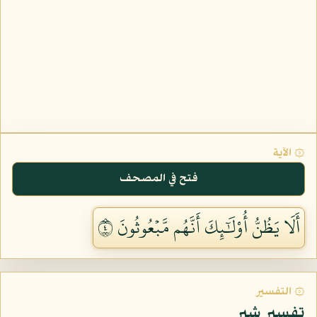
۞ الآية
فتح في المصحف
أَلَا يَظُنُّ أُوْلَٰٓئِكَ أَنَّهُم مَّبۡعُوثُونَ ٤
۞ التفسير
تفسير شبر