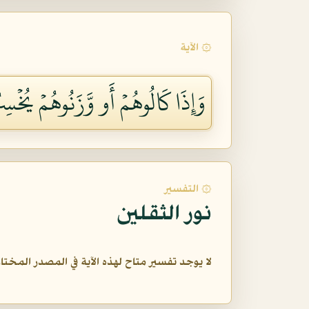
۞ الآية
وَإِذَا كَالُوهُمۡ أَو وَّزَنُوهُمۡ يُخۡسِ
۞ التفسير
نور الثقلين
لا يوجد تفسير متاح لهذه الآية في المصدر المختار