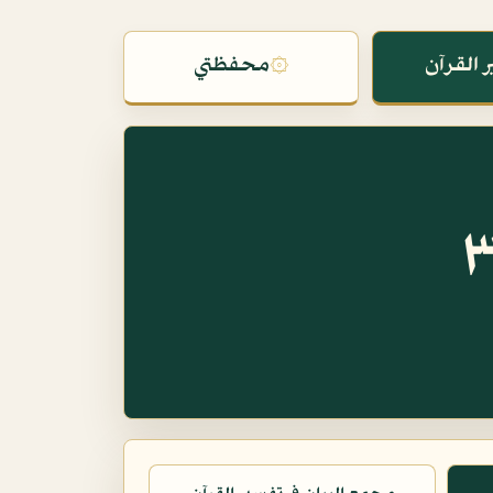
 القرآن
۞
محفظتي