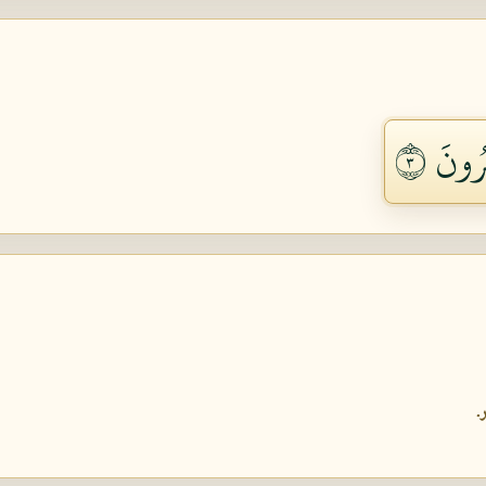
رُونَ ٣
.