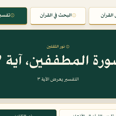
القرآن
۞
البحث في القرآن
۞
تفسير
۞ نور الثقلين
رة المطففين، آية ٣
التفسير يعرض الآية ٣