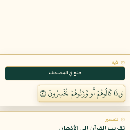
۞ الآية
فتح في المصحف
وَإِذَا كَالُوهُمۡ أَو وَّزَنُوهُمۡ يُخۡسِرُونَ ٣
۞ التفسير
تقريب القرآن إلى الأذهان