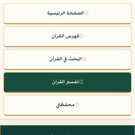
۞
الصفحة الرئيسية
۞
فهرس القرآن
۞
البحث في القرآن
۞
تفسير القرآن
۞
محفظتي