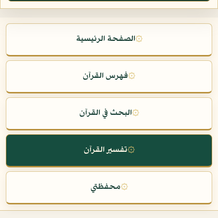
۞
الصفحة الرئيسية
۞
فهرس القرآن
۞
البحث في القرآن
۞
تفسير القرآن
۞
محفظتي