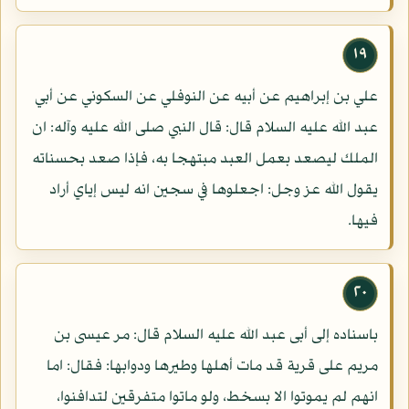
١٩
علي بن إبراهيم عن أبيه عن النوفلي عن السكوني عن أبي
عبد الله عليه السلام قال: قال النبي صلى الله عليه وآله: ان
الملك ليصعد بعمل العبد مبتهجا به، فإذا صعد بحسناته
يقول الله عز وجل: اجعلوها في سجين انه ليس إياي أراد
فيها.
٢٠
باسناده إلى أبى عبد الله عليه السلام قال: مر عيسى بن
مريم على قرية قد مات أهلها وطيرها ودوابها: فقال: اما
انهم لم يموتوا الا بسخط، ولو ماتوا متفرقين لتدافنوا،