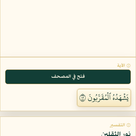
۞ الآية
فتح في المصحف
يَشۡهَدُهُ ٱلۡمُقَرَّبُونَ ٢١
۞ التفسير
نور الثقلين