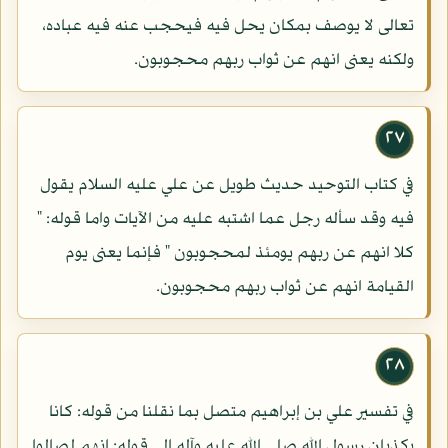
تعالى لا يوصف بمكان يحل فيه فيحجب عنه فيه عباده،
ولكنه يعنى انهم عن ثواب ربهم محجوبون.
٢٧
في كتاب التوحيد حديث طويل عن علي عليه السلام يقول
فيه وقد سأله رجل عما اشتبه عليه من الآيات واما قوله: "
كلا انهم عن ربهم يومئذ لمحجوبون " فإنما يعنى يوم
القيامة انهم عن ثواب ربهم محجوبون.
٢٨
في تفسير علي بن إبراهيم متصل بما نقلنا من قوله: كانا
يكذبان رسول الله صلى الله عليه وآله إلى قوله: انهم لصالوا