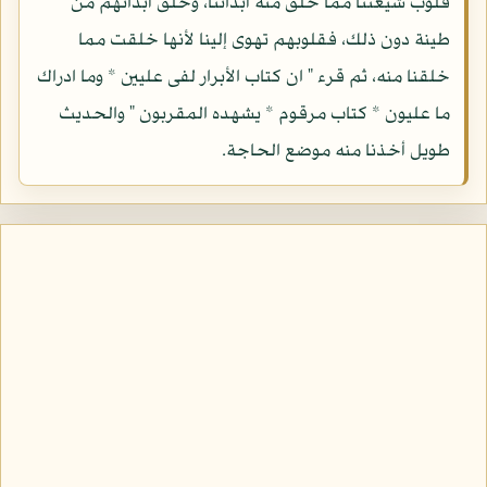
قلوب شيعتنا مما خلق منه أبداننا، وخلق أبدانهم من
طينة دون ذلك، فقلوبهم تهوى إلينا لأنها خلقت مما
خلقنا منه، ثم قرء " ان كتاب الأبرار لفى عليين * وما ادراك
ما عليون * كتاب مرقوم * يشهده المقربون " والحديث
طويل أخذنا منه موضع الحاجة.