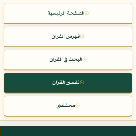
۞
الصفحة الرئيسية
۞
فهرس القرآن
۞
البحث في القرآن
۞
تفسير القرآن
۞
محفظتي