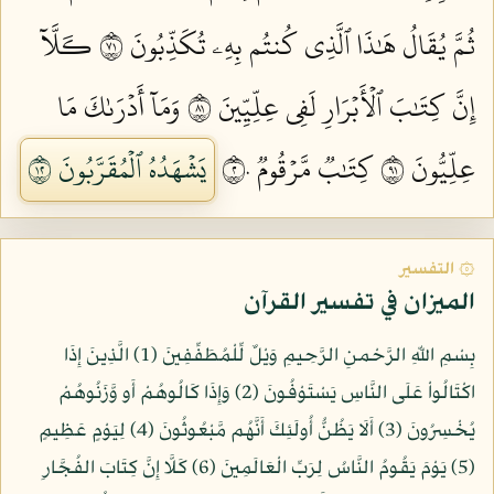
ثُمَّ يُقَالُ هَٰذَا ٱلَّذِي كُنتُم بِهِۦ تُكَذِّبُونَ ١٧
كـَلَّآ
إِنَّ كِتَٰبَ ٱلۡأَبۡرَارِ لَفِي عِلِّيِّينَ ١٨
وَمَآ أَدۡرَىٰكَ مَا
عِلِّيُّونَ ١٩
كِتَٰبٞ مَّرۡقُومٞ ٢٠
يَشۡهَدُهُ ٱلۡمُقَرَّبُونَ ٢١
۞ التفسير
الميزان في تفسير القرآن
بِسْمِ اللّهِ الرَّحْمنِ الرَّحِيمِ وَيْلٌ لِّلْمُطَفِّفِينَ (1) الَّذِينَ إِذَا
اكْتَالُواْ عَلَى النَّاسِ يَسْتَوْفُونَ (2) وَإِذَا كَالُوهُمْ أَو وَّزَنُوهُمْ
يُخْسِرُونَ (3) أَلَا يَظُنُّ أُولَئِكَ أَنَّهُم مَّبْعُوثُونَ (4) لِيَوْمٍ عَظِيمٍ
(5) يَوْمَ يَقُومُ النَّاسُ لِرَبِّ الْعَالَمِينَ (6) كَلَّا إِنَّ كِتَابَ الفُجَّارِ