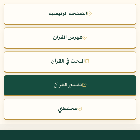
۞
الصفحة الرئيسية
۞
فهرس القرآن
۞
البحث في القرآن
۞
تفسير القرآن
۞
محفظتي