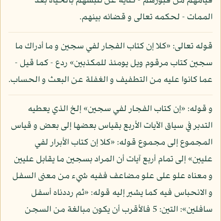
قيامهم من قبورهم - كناية عن تلبسهم بالحياة بعد
الممات - لحكمه تعالى و قضائه بينهم.
قوله تعالى: «كلا إن كتاب الفجار لفي سجين و ما أدراك ما
سجين كتاب مرقوم ويل يومئذ للمكذبين» ردع - كما قيل -
عما كانوا عليه من التطفيف و الغفلة عن البعث و الحساب.
و قوله: «إن كتاب الفجار لفي سجين» إلخ الذي يعطيه
التدبر في سياق الآيات الأربع بقياس بعضها إلى بعض و قياس
المجموع إلى مجموع قوله: «كلا إن كتاب الأبرار لفي
عليين» إلى تمام أربع آيات أن المراد بسجين ما يقابل عليين
و معناه علو على علو مضاعف ففيه شيء من معنى السفل
و الانحباس فيه كما يشير إليه قوله: «ثم رددناه أسفل
سافلين»: التين: 5 فالأقرب أن يكون مبالغة من السجن