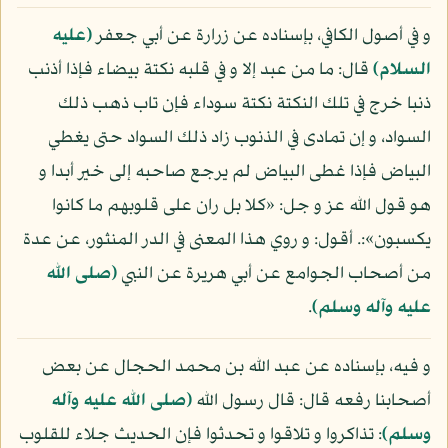
و في أصول الكافي، بإسناده عن زرارة عن أبي جعفر
(عليه
السلام)
قال: ما من عبد إلا و في قلبه نكتة بيضاء فإذا أذنب
ذنبا خرج في تلك النكتة نكتة سوداء فإن تاب ذهب ذلك
السواد، و إن تمادى في الذنوب زاد ذلك السواد حتى يغطي
البياض فإذا غطى البياض لم يرجع صاحبه إلى خير أبدا و
هو قول الله عز و جل: «كلا بل ران على قلوبهم ما كانوا
يكسبون»:. أقول: و روي هذا المعنى في الدر المنثور، عن عدة
من أصحاب الجوامع عن أبي هريرة عن النبي
(صلى الله
عليه وآله وسلم)
.
و فيه، بإسناده عن عبد الله بن محمد الحجال عن بعض
أصحابنا رفعه قال: قال رسول الله
(صلى الله عليه وآله
وسلم)
: تذاكروا و تلاقوا و تحدثوا فإن الحديث جلاء للقلوب