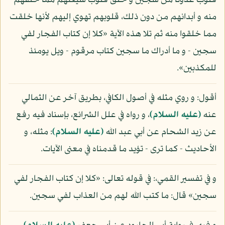
قلوب عدونا من سجين و خلق قلوب شيعتهم مما خلقهم
منه و أبدانهم من دون ذلك، قلوبهم تهوي إليهم لأنها خلقت
مما خلقوا منه ثم تلا هذه الآية «كلا إن كتاب الفجار لفي
سجين - و ما أدراك ما سجين كتاب مرقوم - ويل يومئذ
للمكذبين».
أقول: و روي مثله في أصول الكافي، بطريق آخر عن الثمالي
عنه
(عليه السلام)
، و رواه في علل الشرائع، بإسناد فيه رفع
عن زيد الشحام عن أبي عبد الله
(عليه السلام)
: مثله، و
الأحاديث - كما ترى - تؤيد ما قدمناه في معنى الآيات.
و في تفسير القمي،: في قوله تعالى: «كلا إن كتاب الفجار لفي
سجين» قال: ما كتب الله لهم من العذاب لفي سجين.