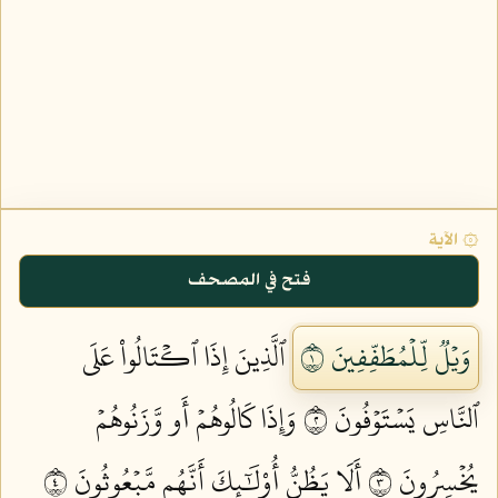
۞ الآية
فتح في المصحف
وَيۡلٞ لِّلۡمُطَفِّفِينَ ١
ٱلَّذِينَ إِذَا ٱكۡتَالُواْ عَلَى
ٱلنَّاسِ يَسۡتَوۡفُونَ ٢
وَإِذَا كَالُوهُمۡ أَو وَّزَنُوهُمۡ
يُخۡسِرُونَ ٣
أَلَا يَظُنُّ أُوْلَٰٓئِكَ أَنَّهُم مَّبۡعُوثُونَ ٤