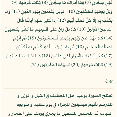
لَفِي سِجِّينٍ (7) وَمَا أَدْرَاكَ مَا سِجِّينٌ (8) كِتَابٌ مَّرْقُومٌ (9)
وَيْلٌ يَوْمَئِذٍ لِّلْمُكَذِّبِينَ (10) الَّذِينَ يُكَذِّبُونَ بِيَوْمِ الدِّينِ (11) وَمَا
يُكَذِّبُ بِهِ إِلَّا كُلُّ مُعْتَدٍ أَثِيمٍ (12) إِذَا تُتْلَى عَلَيْهِ آيَاتُنَا قَالَ
أَسَاطِيرُ الْأَوَّلِينَ (13) كَلَّا بَلْ رَانَ عَلَى قُلُوبِهِم مَّا كَانُوا يَكْسِبُونَ
(14) كَلَّا إِنَّهُمْ عَن رَّبِّهِمْ يَوْمَئِذٍ لَّمَحْجُوبُونَ (15) ثُمَّ إِنَّهُمْ
لَصَالُو الْجَحِيمِ (16) ثُمَّ يُقَالُ هَذَا الَّذِي كُنتُم بِهِ تُكَذِّبُونَ
(17) كَلَّا إِنَّ كِتَابَ الْأَبْرَارِ لَفِي عِلِّيِّينَ (18) وَمَا أَدْرَاكَ مَا عِلِّيُّونَ
(19) كِتَابٌ مَّرْقُومٌ (20) يَشْهَدُهُ الْمُقَرَّبُونَ (21)
بيان
تفتتح السورة بوعيد أهل التطفيف في الكيل و الوزن و
تنذرهم بأنهم مبعوثون للجزاء في يوم عظيم و هو يوم
القيامة ثم تتخلص لتفصيل ما يجري يومئذ على الفجار و