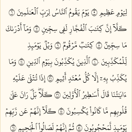
لِيَوۡمٍ عَظِيمٖ ٥
يَوۡمَ يَقُومُ ٱلنَّاسُ لِرَبِّ ٱلۡعَٰلَمِينَ ٦
كـَلَّآ إِنَّ كِتَٰبَ ٱلۡفُجَّارِ لَفِي سِجِّينٖ ٧
وَمَآ أَدۡرَىٰكَ
مَا سِجِّينٞ ٨
كِتَٰبٞ مَّرۡقُومٞ ٩
وَيۡلٞ يَوۡمَئِذٖ
لِّلۡمُكَذِّبِينَ ١٠
ٱلَّذِينَ يُكَذِّبُونَ بِيَوۡمِ ٱلدِّينِ ١١
وَمَا
يُكَذِّبُ بِهِۦٓ إِلَّا كُلُّ مُعۡتَدٍ أَثِيمٍ ١٢
إِذَا تُتۡلَىٰ عَلَيۡهِ
ءَايَٰتُنَا قَالَ أَسَٰطِيرُ ٱلۡأَوَّلِينَ ١٣
كـَلَّاۖ بَلۡۜ رَانَ عَلَىٰ
قُلُوبِهِم مَّا كَانُواْ يَكۡسِبُونَ ١٤
كـَلَّآ إِنَّهُمۡ عَن رَّبِّهِمۡ
يَوۡمَئِذٖ لَّمَحۡجُوبُونَ ١٥
ثُمَّ إِنَّهُمۡ لَصَالُواْ ٱلۡجَحِيمِ ١٦