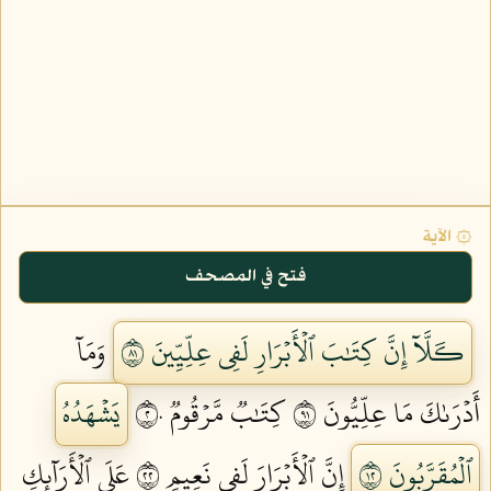
۞ الآية
فتح في المصحف
كـَلَّآ إِنَّ كِتَٰبَ ٱلۡأَبۡرَارِ لَفِي عِلِّيِّينَ ١٨
وَمَآ
أَدۡرَىٰكَ مَا عِلِّيُّونَ ١٩
كِتَٰبٞ مَّرۡقُومٞ ٢٠
يَشۡهَدُهُ
ٱلۡمُقَرَّبُونَ ٢١
إِنَّ ٱلۡأَبۡرَارَ لَفِي نَعِيمٍ ٢٢
عَلَى ٱلۡأَرَآئِكِ