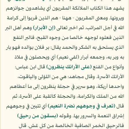
يشهد هذا الكتاب الملائكة المقربون أي يشاهدون جوائزهم
ويرونها. ومعنى المقربون - ههنا - هم الذين قربوا إلى كرامة
الله في أجل المراتب. ثم اخبر تعالى
(إن الأبرار)
وهم أهل البر
الذين فعلوه لوجهه خالصا من وجوه القبح، فالبر النفع
الذي يستحق به الشكر والحمد يقال: بر فلان بوالده فهو بار
به وبر به، وجمعه أبرار (لفي نعيم) أي ويحصلون في ملاذ
وأنواع من الفنع
(على الأرائك ينظرون)
قال ابن عباس:
الأرائك الأسرة. وقال مجاهد: هي من اللؤلئ والياقوت،
واحدها أريكة، وهو سرير في حجلة ينظرون إلى ما أعطاهم
الله من الملك والكرامة، والحجلة كالقبة على الأسرة، ثم
قال
(تعرف في وجوههم نضرة النعيم)
أي تتبين في وجوههم
إشراق النعمة والسرور بها. وقوله
(بسقون من رحيق)
فالرحيق الخمر الصافية الخالصة من كل غش. قال