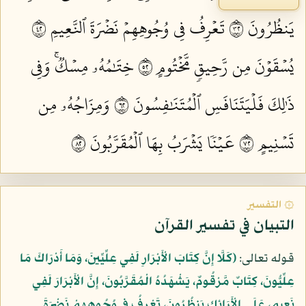
يَنظُرُونَ ٢٣
تَعۡرِفُ فِي وُجُوهِهِمۡ نَضۡرَةَ ٱلنَّعِيمِ ٢٤
يُسۡقَوۡنَ مِن رَّحِيقٖ مَّخۡتُومٍ ٢٥
خِتَٰمُهُۥ مِسۡكٞۚ وَفِي
ذَٰلِكَ فَلۡيَتَنَافَسِ ٱلۡمُتَنَٰفِسُونَ ٢٦
وَمِزَاجُهُۥ مِن
تَسۡنِيمٍ ٢٧
عَيۡنٗا يَشۡرَبُ بِهَا ٱلۡمُقَرَّبُونَ ٢٨
۞ التفسير
التبيان في تفسير القرآن
قوله تعالى:
﴿كَلَّا إِنَّ كِتَابَ الْأَبْرَارِ لَفِي عِلِّيِّينَ، وَمَا أَدْرَاكَ مَا
عِلِّيُّونَ، كِتَابٌ مَّرْقُومٌ، يَشْهَدُهُ الْمُقَرَّبُونَ، إِنَّ الْأَبْرَارَ لَفِي
نَعِيمٍ، عَلَى الْأَرَائِكِ يَنظُرُونَ، تَعْرِفُ فِي وُجُوهِهِمْ نَضْرَةَ