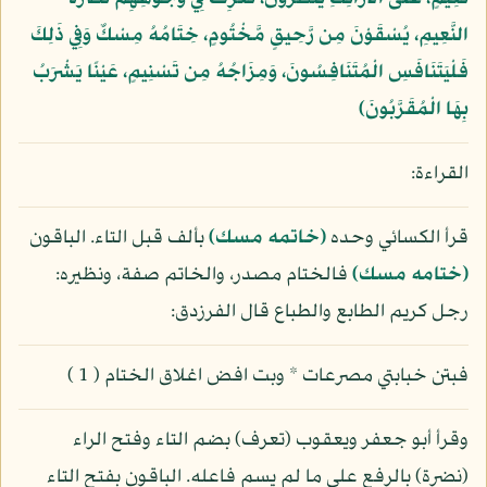
النَّعِيمِ، يُسْقَوْنَ مِن رَّحِيقٍ مَّخْتُومٍ، خِتَامُهُ مِسْكٌ وَفِي ذَلِكَ
فَلْيَتَنَافَسِ الْمُتَنَافِسُونَ، وَمِزَاجُهُ مِن تَسْنِيمٍ، عَيْنًا يَشْرَبُ
بِهَا الْمُقَرَّبُونَ﴾
القراءة:
قرأ الكسائي وحده
(خاتمه مسك)
بألف قبل التاء. الباقون
(ختامه مسك)
فالختام مصدر، والخاتم صفة، ونظيره:
رجل كريم الطابع والطباع قال الفرزدق:
فبتن خبابتي مصرعات * وبت افض اغلاق الختام ( 1 )
وقرأ أبو جعفر ويعقوب (تعرف) بضم التاء وفتح الراء
(نضرة) بالرفع على ما لم يسم فاعله. الباقون بفتح التاء