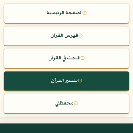
۞
الصفحة الرئيسية
۞
فهرس القرآن
۞
البحث في القرآن
۞
تفسير القرآن
۞
محفظتي