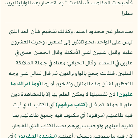
فأصبحت المذاهب قد أذاعت * به الاعصار بعد الوابلينا يريد
مطرا
بعد مطر غير محدود العدد، وكذلك تفخيم شأن العد الذي
ليس على الواحد، نحو ثلاثين إلى تسعين، وجرت العشرون
عليه. وقيل: عليون أعلى الأمكنة. وقال الحسن: معنى في
عليين في السماء. وقال الجبائي: معناه في جملة الملائكة
العليين، فلذلك جمع بالواو والنون. ثم قال تعالى على وجه
التعظيم لشأن هذه المنازل وتفخيم أمرها
(وما ادراك ما
عليون)
لان تفصيلها لا يمكن العلم بها إلا بالمشاهدة دون
علم الجملة. ثم قال
(كتاب مرقوم)
أي الكتاب الذي ثبت
فيه طاعتهم (مرقوم) أي مكتوب فيه جميع طاعاتهم بما
تقربه أعينهم وتوجب سرورهم بضد الكتاب الذي للفجار،
لان فيه ما يسؤهم ويسخن أعينهم
(يشهده المقربون)
أي