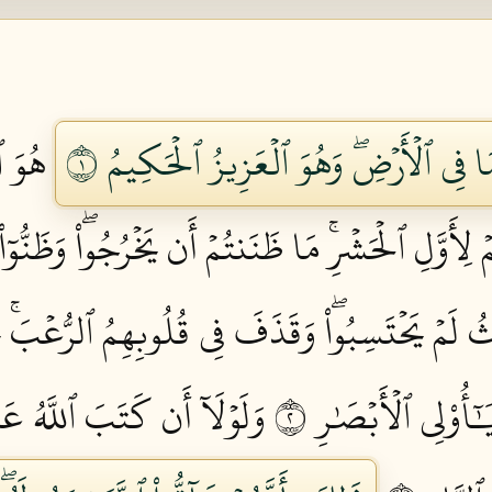
َا فِي ٱلۡأَرۡضِۖ وَهُوَ ٱلۡعَزِيزُ ٱلۡحَكِيمُ ١
هُوَ ٱ
أَوَّلِ ٱلۡحَشۡرِۚ مَا ظَنَنتُمۡ أَن يَخۡرُجُواْۖ وَظَنُّوٓا
يۡثُ لَمۡ يَحۡتَسِبُواْۖ وَقَذَفَ فِي قُلُوبِهِمُ ٱلرُّعۡبَۚ 
ٓأُوْلِي ٱلۡأَبۡصَٰرِ ٢
وَلَوۡلَآ أَن كَتَبَ ٱللَّهُ عَلَ