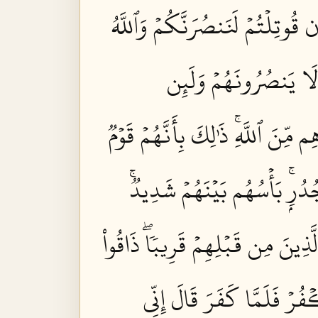
ُوتِلۡتُمۡ لَنَنصُرَنَّكُمۡ وَٱللَّهُ
 لَا يَنصُرُونَهُمۡ وَلَئِن
مِّنَ ٱللَّهِۚ ذَٰلِكَ بِأَنَّهُمۡ قَوۡمٞ
دُرِۭۚ بَأۡسُهُم بَيۡنَهُمۡ شَدِيدٞۚ
َذِينَ مِن قَبۡلِهِمۡ قَرِيبٗاۖ ذَاقُواْ
رۡ فَلَمَّا كَفَرَ قَالَ إِنِّي