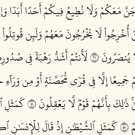
َنَّ مَعَكُمۡ وَلَا نُطِيعُ فِيكُمۡ أَحَدًا أَبَدٗا وَإِن ق
نۡ أُخۡرِجُواْ لَا يَخۡرُجُونَ مَعَهُمۡ وَلَئِن قُوتِلُواْ
لَا يُنصَرُونَ ١٢
لَأَنتُمۡ أَشَدُّ رَهۡبَةٗ فِي صُدُورِهِم 
ۡ جَمِيعًا إِلَّا فِي قُرٗى مُّحَصَّنَةٍ أَوۡ مِن وَرَآءِ جُ
ذَٰلِكَ بِأَنَّهُمۡ قَوۡمٞ لَّا يَعۡقِلُونَ ١٤
كَمَثَلِ ٱلّ
١٥
كَمَثَلِ ٱلشَّيۡطَٰنِ إِذۡ قَالَ لِلۡإِنسَٰنِ ٱكۡفُ