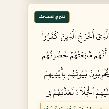
فتح في المصحف
لَّذِيٓ أَخۡرَجَ ٱلَّذِينَ كَفَرُواْ
ْ أَنَّهُم مَّانِعَتُهُمۡ حُصُونُهُم
يُخۡرِبُونَ بُيُوتَهُم بِأَيۡدِيهِمۡ
يۡهِمُ ٱلۡجَلَآءَ لَعَذَّبَهُمۡ فِي