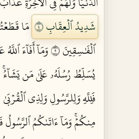
ٱلدُّنۡيَاۖ وَلَهُمۡ فِي ٱلۡأٓخِرَةِ عَذَابُ ٱ
شَدِيدُ ٱلۡعِقَابِ ٤
مَا قَطَعۡتُم 
ٱلۡفَٰسِقِينَ ٥
وَمَآ أَفَآءَ ٱللَّه
يُسَلِّطُ رُسُلَهُۥ عَلَىٰ مَن يَشَآءُۚ وَ
فَلِلَّهِ وَلِلرَّسُولِ وَلِذِي ٱلۡقُرۡبَىٰ
مِنكُمۡۚ وَمَآ ءَاتَىٰكُمُ ٱلرَّسُولُ فَخُ