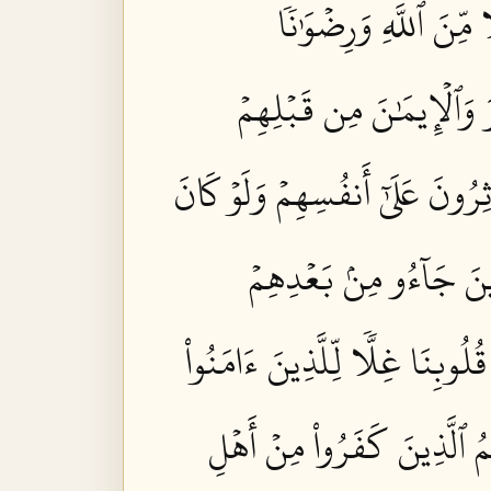
مِّنَ ٱللَّهِ وَرِضۡوَٰنٗا
ارَ وَٱلۡإِيمَٰنَ مِن قَبۡلِهِمۡ
رُونَ عَلَىٰٓ أَنفُسِهِمۡ وَلَوۡ كَانَ
ِينَ جَآءُو مِنۢ بَعۡدِهِمۡ
ُلُوبِنَا غِلّٗا لِّلَّذِينَ ءَامَنُواْ
ِمُ ٱلَّذِينَ كَفَرُواْ مِنۡ أَهۡلِ