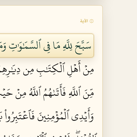
۞ الآية
سَبَّحَ لِلَّهِ مَا فِي ٱلسَّمَٰوَٰتِ وَم
مِنۡ أَهۡلِ ٱلۡكِتَٰبِ مِن دِيَٰرِهِمۡ لِ
مِّنَ ٱللَّهِ فَأَتَىٰهُمُ ٱللَّهُ مِنۡ حَ
وَأَيۡدِي ٱلۡمُؤۡمِنِينَ فَٱعۡتَبِرُواْ يَٰ