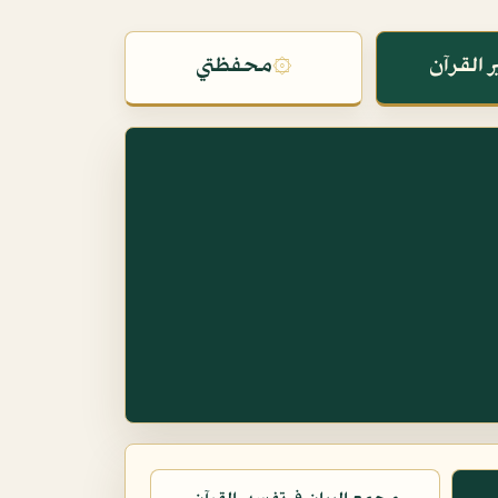
 القرآن
۞
محفظتي