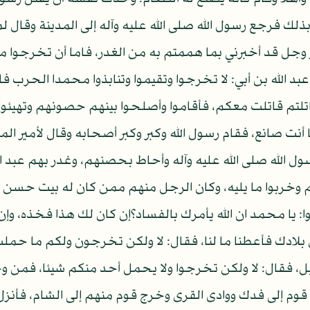
ذلك فرجع رسول الله صلى الله عليه وآله إلى المدينة وقال
 وجل قد أخبرني بما هممتم به من الغدر، فاما أن تخرجوا من 
د الله بن أبي: لا تخرجوا وتقيموا وتنابذوا محمدا الحرب ف
 قاتلت معكم، فأقاموا وأصلحوا بينهم حصونهم وتهيئوا للقت
ا أنت صانع، فقام رسول الله وكبر وكبر أصحابه وقال لأمير الم
ول الله صلى الله عليه وآله وأحاط بحصنهم، وغدر بهم عبد الل
 وخربوا ما يليه، وكان الرجل منهم ممن كان له بيت حسن خ
يا محمد ان الله يأمرك بالفساد؟إن كان لك هذا فخذه، وإن ك
لادك فأعطنا ما لنا، فقال: لا ولكن تخرجون ولكم ما حملت ال
بل، فقال: لا ولكن تخرجوا ولا يحمل أحد منكم شيئا، فمن وج
م إلى فدك ووادى القرى وخرج قوم منهم إلى الشام، فأنزل ا