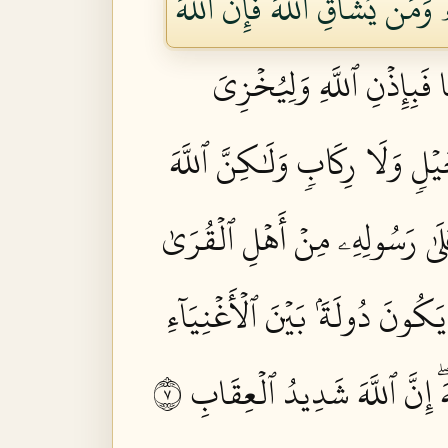
ۖ وَمَن يُشَآقِّ ٱللَّهَ فَإِنَّ ٱللَّهَ
ا فَبِإِذۡنِ ٱللَّهِ وَلِيُخۡزِيَ
خَيۡلٖ وَلَا رِكَابٖ وَلَٰكِنَّ ٱللَّهَ
ُ عَلَىٰ رَسُولِهِۦ مِنۡ أَهۡلِ ٱلۡقُرَىٰ
َكُونَ دُولَةَۢ بَيۡنَ ٱلۡأَغۡنِيَآءِ
ۖ إِنَّ ٱللَّهَ شَدِيدُ ٱلۡعِقَابِ ٧