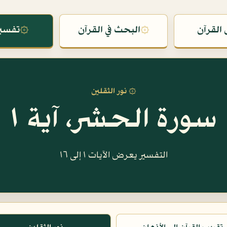
القرآن
۞
البحث في القرآن
۞
تفسير
۞ نور الثقلين
سورة الحشر، آية ١
التفسير يعرض الآيات ١ إلى ١٦