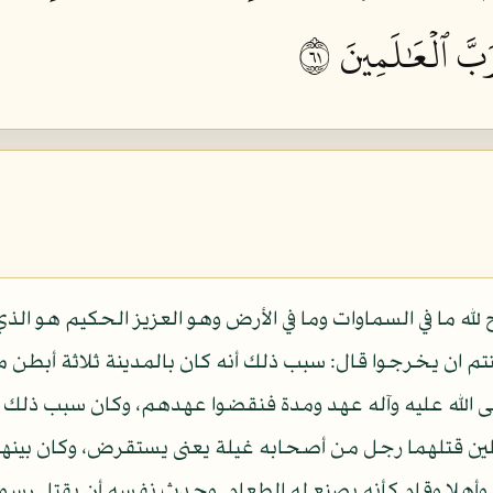
بَّ ٱلۡعَٰلَمِينَ ١٦
لله ما في السماوات وما في الأرض وهو العزيز الحكيم هو الذ
م ان يخرجوا قال: سبب ذلك أنه كان بالمدينة ثلاثة أبطن من
لى الله عليه وآله عهد ومدة فنقضوا عهدهم، وكان سبب ذلك 
ين قتلهما رجل من أصحابه غيلة يعنى يستقرض، وكان بينه
وأهلا وقام كأنه يصنع له الطعام. وحدث نفسه أن يقتل رسول ا