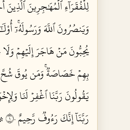
لِلۡفُقَرَآءِ ٱلۡمُهَٰجِرِينَ ٱلَّذِينَ أُ
وَيَنصُرُونَ ٱللَّهَ وَرَسُولَهُۥٓۚ أُوْلَ
يُحِبُّونَ مَنۡ هَاجَرَ إِلَيۡهِمۡ وَلَا 
بِهِمۡ خَصَاصَةٞۚ وَمَن يُوقَ شُحَّ نَ
يَقُولُونَ رَبَّنَا ٱغۡفِرۡ لَنَا وَلِإِخۡوَ
رَبَّنَآ إِنَّكَ رَءُوفٞ رَّحِيمٌ ١٠
۞ 