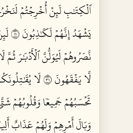
ٱلۡكِتَٰبِ لَئِنۡ أُخۡرِجۡتُمۡ لَنَخۡرُج
يَشۡهَدُ إِنَّهُمۡ لَكَٰذِبُونَ ١١
لَئِ
نَّصَرُوهُمۡ لَيُوَلُّنَّ ٱلۡأَدۡبَٰرَ ثُمَّ 
لَّا يَفۡقَهُونَ ١٣
لَا يُقَٰتِلُونَكُم
تَحۡسَبُهُمۡ جَمِيعٗا وَقُلُوبُهُمۡ شَتَّىٰۚ 
وَبَالَ أَمۡرِهِمۡ وَلَهُمۡ عَذَابٌ أَلِيمٞ 