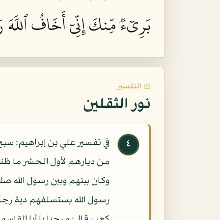
بَرِيٓءٞ مِّنكَ إِنِّيٓ أَخَافُ ٱللَّهَ رَ
۞ التفسير
نور الثقلين
في تفسير علي بن إبراهيم: سبح 
٤
من ديارهم لأول الحشر ما ظننت
وكان بينهم وبين رسول الله ص
رسول الله يستسلفهم دية رجل
كعب قال: مرحبا يا أبا القاسم 