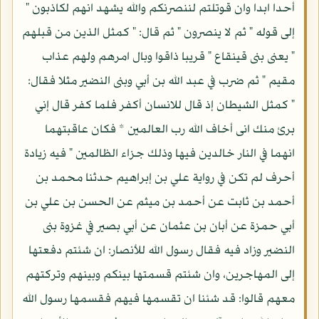
أحدا ابدا وان قوتلتم لننصرنكم والله يشهد انهم لكاذبون "
إلى قوله " ثم لا ينصرون " ثم قال: " كمثل الذين من قبلهم
" يعنى بنى قينقاع " قريبا ذاقوا وبال امرهم ولهم عذاب
مقيم " ثم ضرب في عبد الله بن أبي وبنى النضير مثلا فقال:
" كمثل الشيطان إذ قال للانسان أكفر فلما كفر قال إني
برئ منك انى أخاف الله رب العالمين * فكان عاقبتهما
انهما في النار خالدين فيها وذلك جزاء الظالمين " فيه زيادة
أحرف لم تكن في رواية علي بن إبراهيم حدثنا محمد بن
أحمد بن ثابت عن أحمد بن ميثم عن الحسن بن علي بن
أبي حمزة عن أبان بن عثمان عن أبي بصير في غزوة بنى
النضير وزاد فيه فقال رسول الله للأنصار: ان شئتم دفعتها
إلى المهاجرين، وان شئتم قسمتها بينكم وبينهم وتركتهم
معهم قالوا: قد شئنا ان تقسمها فيهم فقسمها رسول الله