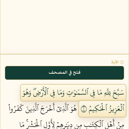
۞ الآية
فتح في المصحف
سَبَّحَ لِلَّهِ مَا فِي ٱلسَّمَٰوَٰتِ وَمَا فِي ٱلۡأَرۡضِۖ وَهُوَ
ٱلۡعَزِيزُ ٱلۡحَكِيمُ ١
هُوَ ٱلَّذِيٓ أَخۡرَجَ ٱلَّذِينَ كَفَرُواْ
مِنۡ أَهۡلِ ٱلۡكِتَٰبِ مِن دِيَٰرِهِمۡ لِأَوَّلِ ٱلۡحَشۡرِۚ مَا