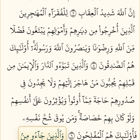
إِنَّ ٱللَّهَ شَدِيدُ ٱلۡعِقَابِ ٧
لِلۡفُقَرَآءِ ٱلۡمُهَٰجِرِينَ
ٱلَّذِينَ أُخۡرِجُواْ مِن دِيَٰرِهِمۡ وَأَمۡوَٰلِهِمۡ يَبۡتَغُونَ فَضۡلٗا
مِّنَ ٱللَّهِ وَرِضۡوَٰنٗا وَيَنصُرُونَ ٱللَّهَ وَرَسُولَهُۥٓۚ أُوْلَٰٓئِكَ
هُمُ ٱلصَّٰدِقُونَ ٨
وَٱلَّذِينَ تَبَوَّءُو ٱلدَّارَ وَٱلۡإِيمَٰنَ مِن
قَبۡلِهِمۡ يُحِبُّونَ مَنۡ هَاجَرَ إِلَيۡهِمۡ وَلَا يَجِدُونَ فِي
صُدُورِهِمۡ حَاجَةٗ مِّمَّآ أُوتُواْ وَيُؤۡثِرُونَ عَلَىٰٓ أَنفُسِهِمۡ
وَلَوۡ كَانَ بِهِمۡ خَصَاصَةٞۚ وَمَن يُوقَ شُحَّ نَفۡسِهِۦ
فَأُوْلَٰٓئِكَ هُمُ ٱلۡمُفۡلِحُونَ ٩
وَٱلَّذِينَ جَآءُو مِنۢ