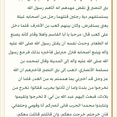
بنى النضير في نقض عهدهم انه أتاهم رسول الله
يستسلفهم دية رجلين قتلهما رجل من أصحابه غيلة
يعنى يستقرض، وكان بينهم كعب بن الأشرف، فلما دخل
على كعب قال: مرحبا يا أبا القاسم وأهلا وقام كأنه يصنع
له الطعام. وحدث نفسه أن يقتل رسول الله صلى الله عليه
وآله ويتبع أصحابه فنزل جبرئيل فأخبره بذلك فرجع رسول
الله صلى الله عليه وآله إلى المدينة وقال لمحمد بن
مسلمة الأنصاري، اذهب إلى بنى النضير فأخبرهم ان الله
عز وجل قد أخبرني بما هممتم به من الغدر، فاما أن
تخرجوا من بلدنا واما أن تأذنوا بحرب، فقالوا: نخرج من
بلادك، فبعث إليهم عبد الله بن أبي: لا تخرجوا وتقيموا
وتنابذوا محمدا الحرب فانى أنصركم أنا وقومي وحلفائي،
فان خرجتم خرجت معكم، وان قاتلتم قاتلت معكم،