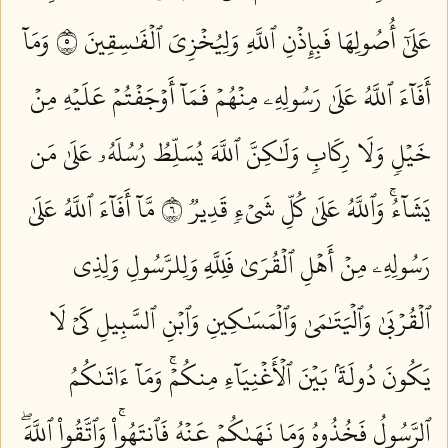
عَلَىٰٓ أُصُولِهَا فَبِإِذۡنِ ٱللَّهِ وَلِيُخۡزِيَ ٱلۡفَٰسِقِينَ ٥
وَمَآ
أَفَآءَ ٱللَّهُ عَلَىٰ رَسُولِهِۦ مِنۡهُمۡ فَمَآ أَوۡجَفۡتُمۡ عَلَيۡهِ مِنۡ
خَيۡلٖ وَلَا رِكَابٖ وَلَٰكِنَّ ٱللَّهَ يُسَلِّطُ رُسُلَهُۥ عَلَىٰ مَن
يَشَآءُۚ وَٱللَّهُ عَلَىٰ كُلِّ شَيۡءٖ قَدِيرٞ ٦
مَّآ أَفَآءَ ٱللَّهُ عَلَىٰ
رَسُولِهِۦ مِنۡ أَهۡلِ ٱلۡقُرَىٰ فَلِلَّهِ وَلِلرَّسُولِ وَلِذِي
ٱلۡقُرۡبَىٰ وَٱلۡيَتَٰمَىٰ وَٱلۡمَسَٰكِينِ وَٱبۡنِ ٱلسَّبِيلِ كَيۡ لَا
يَكُونَ دُولَةَۢ بَيۡنَ ٱلۡأَغۡنِيَآءِ مِنكُمۡۚ وَمَآ ءَاتَىٰكُمُ
ٱلرَّسُولُ فَخُذُوهُ وَمَا نَهَىٰكُمۡ عَنۡهُ فَٱنتَهُواْۚ وَٱتَّقُواْ ٱللَّهَۖ