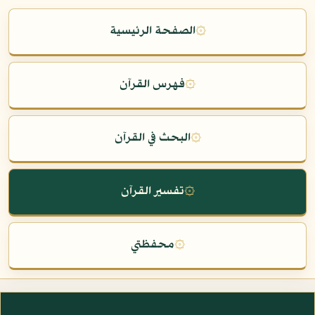
۞
الصفحة الرئيسية
۞
فهرس القرآن
۞
البحث في القرآن
۞
تفسير القرآن
۞
محفظتي