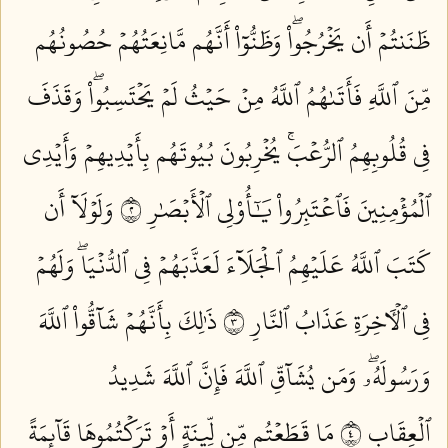
ظَنَنتُمۡ أَن يَخۡرُجُواْۖ وَظَنُّوٓاْ أَنَّهُم مَّانِعَتُهُمۡ حُصُونُهُم
مِّنَ ٱللَّهِ فَأَتَىٰهُمُ ٱللَّهُ مِنۡ حَيۡثُ لَمۡ يَحۡتَسِبُواْۖ وَقَذَفَ
فِي قُلُوبِهِمُ ٱلرُّعۡبَۚ يُخۡرِبُونَ بُيُوتَهُم بِأَيۡدِيهِمۡ وَأَيۡدِي
ٱلۡمُؤۡمِنِينَ فَٱعۡتَبِرُواْ يَٰٓأُوْلِي ٱلۡأَبۡصَٰرِ ٢
وَلَوۡلَآ أَن
كَتَبَ ٱللَّهُ عَلَيۡهِمُ ٱلۡجَلَآءَ لَعَذَّبَهُمۡ فِي ٱلدُّنۡيَاۖ وَلَهُمۡ
فِي ٱلۡأٓخِرَةِ عَذَابُ ٱلنَّارِ ٣
ذَٰلِكَ بِأَنَّهُمۡ شَآقُّواْ ٱللَّهَ
وَرَسُولَهُۥۖ وَمَن يُشَآقِّ ٱللَّهَ فَإِنَّ ٱللَّهَ شَدِيدُ
ٱلۡعِقَابِ ٤
مَا قَطَعۡتُم مِّن لِّينَةٍ أَوۡ تَرَكۡتُمُوهَا قَآئِمَةً