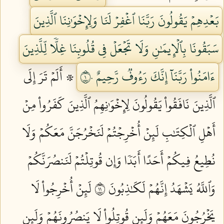
بَعۡدِهِمۡ يَقُولُونَ رَبَّنَا ٱغۡفِرۡ لَنَا وَلِإِخۡوَٰنِنَا ٱلَّذِينَ
سَبَقُونَا بِٱلۡإِيمَٰنِ وَلَا تَجۡعَلۡ فِي قُلُوبِنَا غِلّٗا لِّلَّذِينَ
ءَامَنُواْ رَبَّنَآ إِنَّكَ رَءُوفٞ رَّحِيمٌ ١٠
۞ أَلَمۡ تَرَ إِلَى
ٱلَّذِينَ نَافَقُواْ يَقُولُونَ لِإِخۡوَٰنِهِمُ ٱلَّذِينَ كَفَرُواْ مِنۡ
أَهۡلِ ٱلۡكِتَٰبِ لَئِنۡ أُخۡرِجۡتُمۡ لَنَخۡرُجَنَّ مَعَكُمۡ وَلَا
نُطِيعُ فِيكُمۡ أَحَدًا أَبَدٗا وَإِن قُوتِلۡتُمۡ لَنَنصُرَنَّكُمۡ
وَٱللَّهُ يَشۡهَدُ إِنَّهُمۡ لَكَٰذِبُونَ ١١
لَئِنۡ أُخۡرِجُواْ لَا
يَخۡرُجُونَ مَعَهُمۡ وَلَئِن قُوتِلُواْ لَا يَنصُرُونَهُمۡ وَلَئِن