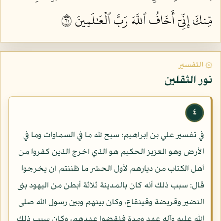
مِّنكَ إِنِّيٓ أَخَافُ ٱللَّهَ رَبَّ ٱلۡعَٰلَمِينَ ١٦
۞ التفسير
نور الثقلين
٤
في تفسير علي بن إبراهيم: سبح لله ما في السماوات وما في
الأرض وهو العزيز الحكيم هو الذي اخرج الذين كفروا من
أهل الكتاب من ديارهم لأول الحشر ما ظننتم ان يخرجوا
قال: سبب ذلك أنه كان بالمدينة ثلاثة أبطن من اليهود بنى
النضير وقريضة وقينقاع، وكان بينهم وبين رسول الله صلى
الله عليه وآله عهد ومدة فنقضوا عهدهم، وكان سبب ذلك