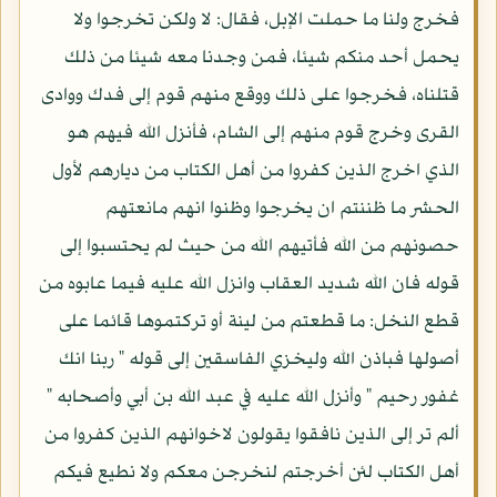
فخرج ولنا ما حملت الإبل، فقال: لا ولكن تخرجوا ولا
يحمل أحد منكم شيئا، فمن وجدنا معه شيئا من ذلك
قتلناه، فخرجوا على ذلك ووقع منهم قوم إلى فدك ووادى
القرى وخرج قوم منهم إلى الشام، فأنزل الله فيهم هو
الذي اخرج الذين كفروا من أهل الكتاب من ديارهم لأول
الحشر ما ظننتم ان يخرجوا وظنوا انهم مانعتهم
حصونهم من الله فأتيهم الله من حيث لم يحتسبوا إلى
قوله فان الله شديد العقاب وانزل الله عليه فيما عابوه من
قطع النخل: ما قطعتم من لينة أو تركتموها قائما على
أصولها فباذن الله وليخزي الفاسقين إلى قوله " ربنا انك
غفور رحيم " وأنزل الله عليه في عبد الله بن أبي وأصحابه "
ألم تر إلى الذين نافقوا يقولون لاخوانهم الذين كفروا من
أهل الكتاب لئن أخرجتم لنخرجن معكم ولا نطيع فيكم