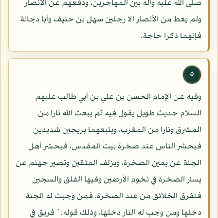
صلى الله عليه وآله بين المهاجرين، ودفعهم عن الأنصار
ولم يعط من الأنصار الا رجلين سهل بن حنيف وأبا دجانة
فإنهما ذكرا حاجة.
٥
وفيه عن الإمام الحسن بن علي بن أبي طالب عليهم
السلام حديث طويل يقول فيه ثم يبعث الله نارا من
المشرق ونارا من المغرب، ويتبعهما بريحين شديدين
فيحشر الناس عند صخرة بيت المقدس، فيحشر أهل
الجنة عن يمين الصخرة، ويزلف المتقين وتصير جهنم عن
يسار الصخرة في تخوم الأرضين وفيها الفلق والسجين
فتفرق الخلائق من عند الصخرة، فمن وجبت له الجنة
دخلها ومن وجب له النار دخلها، وذلك قوله: " فريق في