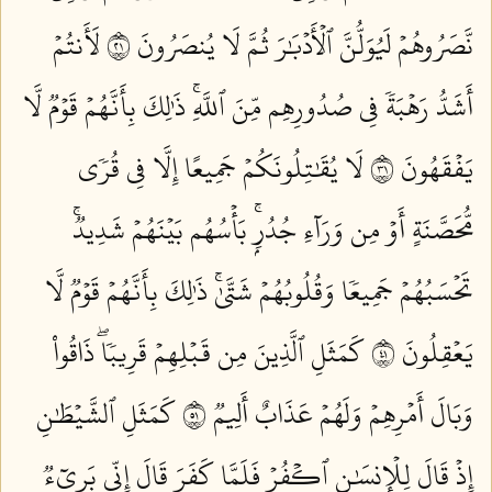
نَّصَرُوهُمۡ لَيُوَلُّنَّ ٱلۡأَدۡبَٰرَ ثُمَّ لَا يُنصَرُونَ ١٢
لَأَنتُمۡ
أَشَدُّ رَهۡبَةٗ فِي صُدُورِهِم مِّنَ ٱللَّهِۚ ذَٰلِكَ بِأَنَّهُمۡ قَوۡمٞ لَّا
يَفۡقَهُونَ ١٣
لَا يُقَٰتِلُونَكُمۡ جَمِيعًا إِلَّا فِي قُرٗى
مُّحَصَّنَةٍ أَوۡ مِن وَرَآءِ جُدُرِۭۚ بَأۡسُهُم بَيۡنَهُمۡ شَدِيدٞۚ
تَحۡسَبُهُمۡ جَمِيعٗا وَقُلُوبُهُمۡ شَتَّىٰۚ ذَٰلِكَ بِأَنَّهُمۡ قَوۡمٞ لَّا
يَعۡقِلُونَ ١٤
كَمَثَلِ ٱلَّذِينَ مِن قَبۡلِهِمۡ قَرِيبٗاۖ ذَاقُواْ
وَبَالَ أَمۡرِهِمۡ وَلَهُمۡ عَذَابٌ أَلِيمٞ ١٥
كَمَثَلِ ٱلشَّيۡطَٰنِ
إِذۡ قَالَ لِلۡإِنسَٰنِ ٱكۡفُرۡ فَلَمَّا كَفَرَ قَالَ إِنِّي بَرِيٓءٞ