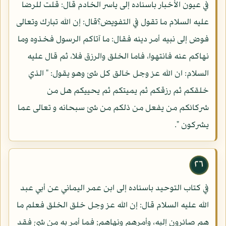
في عيون الأخبار باسناده إلى ياسر الخادم قال: قلت للرضا
عليه السلام ما تقول في التفويض؟قال: إن الله تبارك وتعالى
فوض إلى نبيه أمر دينه فقال: ما آتاكم الرسول فخذوه وما
نهاكم عنه فانتهوا، فاما الخلق والرزق فلا، ثم قال عليه
السلام: ان الله عز وجل خالق كل شئ وهو يقول: " الذي
خلقكم ثم رزقكم ثم يميتكم ثم يحييكم هل من
شركائكم من يفعل من ذلكم من شئ سبحانه و تعالى عما
يشركون ".
٢٦
في كتاب التوحيد باسناده إلى ابن عمر اليماني عن أبي عبد
الله عليه السلام قال: إن الله عز وجل خلق الخلق فعلم ما
هم صائرون إليه، وأمرهم ونهاهم; فما أمر به من شئ فقد