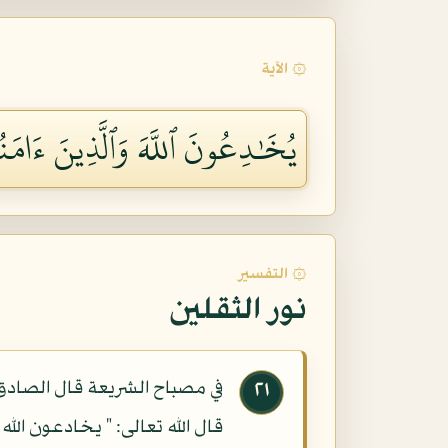
۞ الآية
يُخَٰدِعُونَ ٱللَّهَ وَٱلَّذِينَ ءَامَنُ
۞ التفسير
نور الثقلين
في مصباح الشريعة قال الصادق
٢١
قال الله تعالى: " يخادعون الل