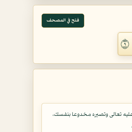
فتح في المصحف
٩
 عليه تعالى وتصيره مخدوعا بنفسك،