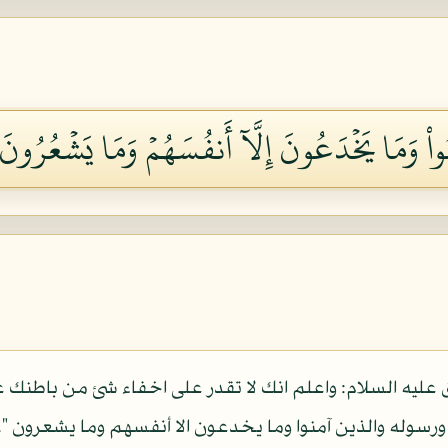
واْ وَمَا يَخۡدَعُونَ إِلَّآ أَنفُسَهُمۡ وَمَا يَشۡعُرُونَ 
 عليه السلام: واعلم انك لا تقدر على اخفاء شئ من باطنك
ه ورسوله والذين آمنوا وما يخدعون الا أنفسهم وما يشعرون ".