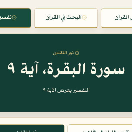
القرآن
۞
البحث في القرآن
۞
تفسير
۞ نور الثقلين
سورة البقرة، آية ٩
التفسير يعرض الآية ٩