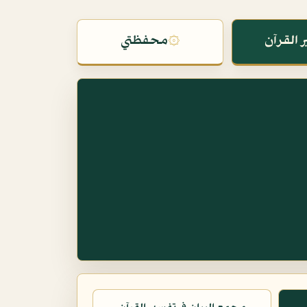
 القرآن
۞
محفظتي