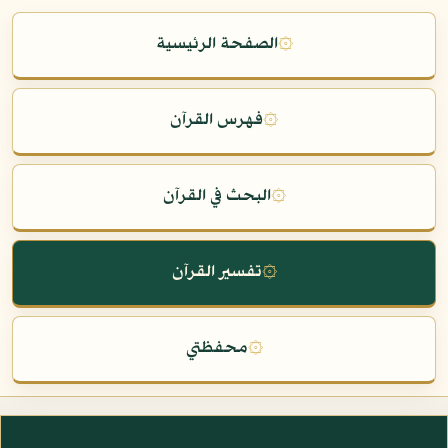
۞
الصفحة الرئيسية
۞
فهرس القرآن
۞
البحث في القرآن
۞
تفسير القرآن
۞
محفظتي