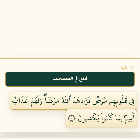
۞ الآية
فتح في المصحف
فِي قُلُوبِهِم مَّرَضٞ فَزَادَهُمُ ٱللَّهُ مَرَضٗاۖ وَلَهُمۡ عَذَابٌ
أَلِيمُۢ بِمَا كَانُواْ يَكۡذِبُونَ ١٠