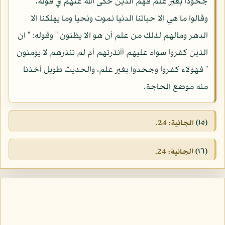
جحودا بغير علم فهم الذين حكى الله عنهم في قوله، "
وقالوا ما هي الا حياتنا الدنيا نموت ونحيا وما يهلكنا الا
الدهر ومالهم لذلك من علم أن هو الا يظنون " وقوله: " ان
الذين كفروا سواء عليهم أأنذرتهم أم لم تنذرهم لا يؤمنون
" فهؤلاء كفروا وجحدوا بغير علم، والحديث طويل أخذنا
منه موضع الحاجة.
(١٥)
الجائية: 24.
(١٦)
الجائية: 24.