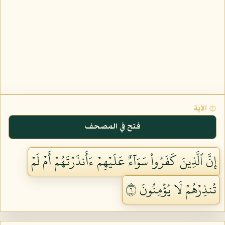
۞ الآية
فتح في المصحف
إِنَّ ٱلَّذِينَ كَفَرُواْ سَوَآءٌ عَلَيۡهِمۡ ءَأَنذَرۡتَهُمۡ أَمۡ لَمۡ
تُنذِرۡهُمۡ لَا يُؤۡمِنُونَ ٦