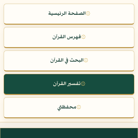
۞
الصفحة الرئيسية
۞
فهرس القرآن
۞
البحث في القرآن
۞
تفسير القرآن
۞
محفظتي