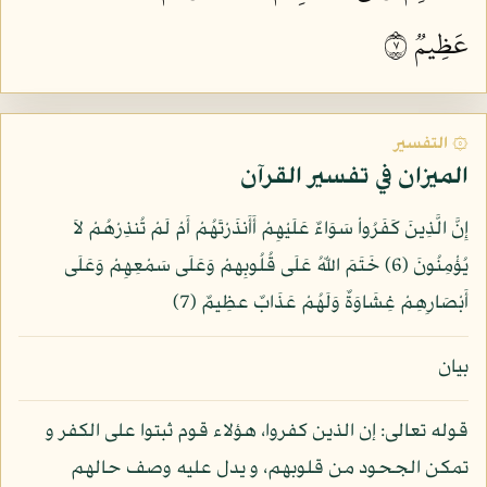
عَظِيمٞ ٧
۞ التفسير
الميزان في تفسير القرآن
إِنَّ الَّذِينَ كَفَرُواْ سَوَاءٌ عَلَيْهِمْ أَأَنذَرْتَهُمْ أَمْ لَمْ تُنذِرْهُمْ لاَ
يُؤْمِنُونَ (6) خَتَمَ اللّهُ عَلَى قُلُوبِهمْ وَعَلَى سَمْعِهِمْ وَعَلَى
أَبْصَارِهِمْ غِشَاوَةٌ وَلَهُمْ عَذَابٌ عظِيمٌ (7)
بيان
قوله تعالى: إن الذين كفروا، هؤلاء قوم ثبتوا على الكفر و
تمكن الجحود من قلوبهم، و يدل عليه وصف حالهم