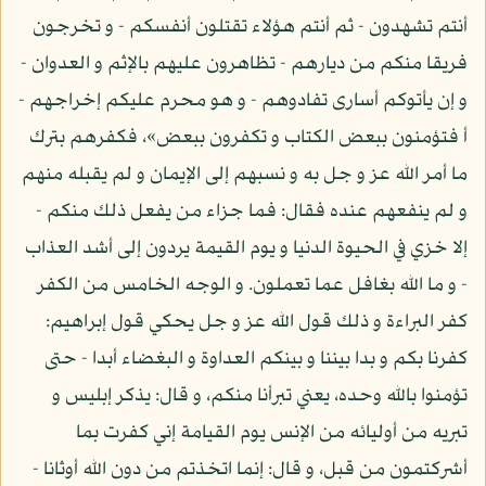
أنتم تشهدون - ثم أنتم هؤلاء تقتلون أنفسكم - و تخرجون
فريقا منكم من ديارهم - تظاهرون عليهم بالإثم و العدوان -
و إن يأتوكم أسارى تفادوهم - و هو محرم عليكم إخراجهم -
أ فتؤمنون ببعض الكتاب و تكفرون ببعض»، فكفرهم بترك
ما أمر الله عز و جل به و نسبهم إلى الإيمان و لم يقبله منهم
و لم ينفعهم عنده فقال: فما جزاء من يفعل ذلك منكم -
إلا خزي في الحيوة الدنيا و يوم القيمة يردون إلى أشد العذاب
- و ما الله بغافل عما تعملون. و الوجه الخامس من الكفر
كفر البراءة و ذلك قول الله عز و جل يحكي قول إبراهيم:
كفرنا بكم و بدا بيننا و بينكم العداوة و البغضاء أبدا - حتى
تؤمنوا بالله وحده، يعني تبرأنا منكم، و قال: يذكر إبليس و
تبريه من أوليائه من الإنس يوم القيامة إني كفرت بما
أشركتمون من قبل، و قال: إنما اتخذتم من دون الله أوثانا -