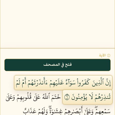
۞ الآية
فتح في المصحف
إِنَّ ٱلَّذِينَ كَفَرُواْ سَوَآءٌ عَلَيۡهِمۡ ءَأَنذَرۡتَهُمۡ أَمۡ لَمۡ
تُنذِرۡهُمۡ لَا يُؤۡمِنُونَ ٦
خَتَمَ ٱللَّهُ عَلَىٰ قُلُوبِهِمۡ وَعَلَىٰ
سَمۡعِهِمۡۖ وَعَلَىٰٓ أَبۡصَٰرِهِمۡ غِشَٰوَةٞۖ وَلَهُمۡ عَذَابٌ