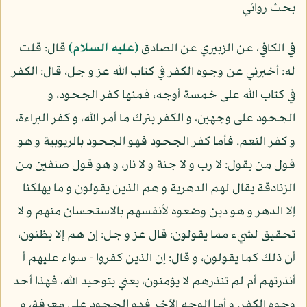
بحث روائي
في الكافي، عن الزبيري عن الصادق
(عليه السلام)
قال: قلت
له: أخبرني عن وجوه الكفر في كتاب الله عز و جل، قال: الكفر
في كتاب الله على خمسة أوجه، فمنها كفر الجحود، و
الجحود على وجهين، و الكفر بترك ما أمر الله، و كفر البراءة،
و كفر النعم. فأما كفر الجحود فهو الجحود بالربوبية و هو
قول من يقول: لا رب و لا جنة و لا نار، و هو قول صنفين من
الزنادقة يقال لهم الدهرية و هم الذين يقولون و ما يهلكنا
إلا الدهر و هو دين وضعوه لأنفسهم بالاستحسان منهم و لا
تحقيق لشيء مما يقولون: قال عز و جل: إن هم إلا يظنون،
أن ذلك كما يقولون، و قال: إن الذين كفروا - سواء عليهم أ
أنذرتهم أم لم تنذرهم لا يؤمنون، يعني بتوحيد الله، فهذا أحد
وجوه الكفر. و أما الوجه الآخر فهو الجحود على معرفة، و