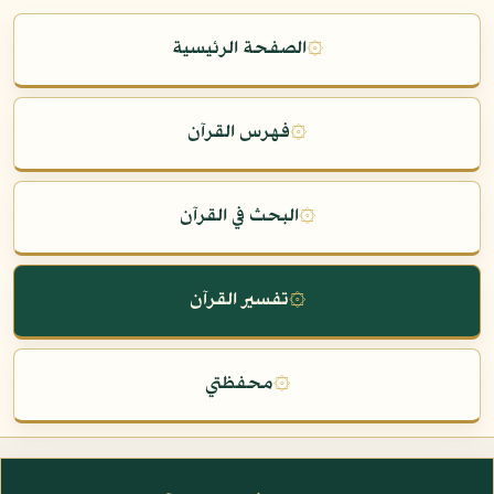
۞
الصفحة الرئيسية
۞
فهرس القرآن
۞
البحث في القرآن
۞
تفسير القرآن
۞
محفظتي