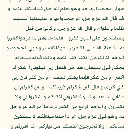
هو أن يجحد الجاحد و هو يعلم أنه حق قد استقر عنده، و
قد قال الله عز و جل: «و جحدوا بها و استيقنتها أنفسهم
ظلما و علوا»، و قال الله عز و جل: و كانوا من قبل
يستفتحون على الذين كفروا - فلما جاءهم ما عرفوا كفروا
به - فلعنة الله على الكافرين، فهذا تفسير وجهي الجحود، و
الوجه الثالث من الكفر كفر النعم و ذلك قوله سبحانه
يحكي قول سليمان: هذا من فضل ربي ليبلوني أ أشكر أم
أكفر - و من شكر فإنما يشكر لنفسه - و من كفر فإن ربي
غني كريم، و قال: لئن شكرتم لأزيدنكم - و لئن كفرتم إن
عذابي لشديد، و قال: فاذكروني أذكركم و اشكروا لي و لا
تكفرون. و الوجه الرابع من الكفر ترك ما أمر الله عز و جل
به، و هو قول عز و جل: «و إذ أخذنا ميثاقكم لا تسفكون
دماءكم - و لا تخرجون أنفسكم من دياركم - ثم أقررتم و