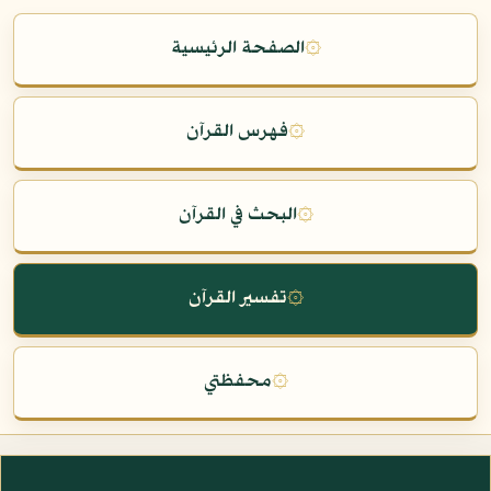
۞
الصفحة الرئيسية
۞
فهرس القرآن
۞
البحث في القرآن
۞
تفسير القرآن
۞
محفظتي