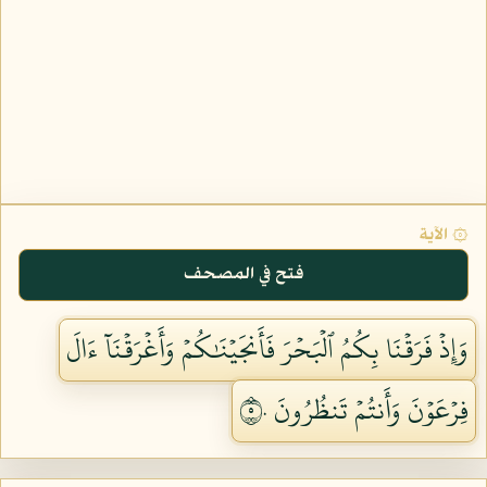
۞ الآية
فتح في المصحف
وَإِذۡ فَرَقۡنَا بِكُمُ ٱلۡبَحۡرَ فَأَنجَيۡنَٰكُمۡ وَأَغۡرَقۡنَآ ءَالَ
فِرۡعَوۡنَ وَأَنتُمۡ تَنظُرُونَ ٥٠