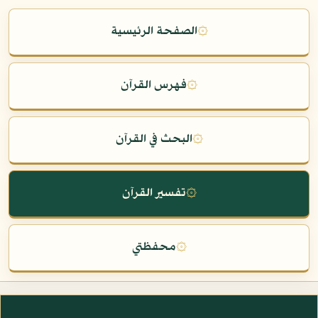
۞
الصفحة الرئيسية
۞
فهرس القرآن
۞
البحث في القرآن
۞
تفسير القرآن
۞
محفظتي