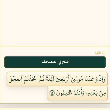
۞ الآية
فتح في المصحف
وَإِذۡ وَٰعَدۡنَا مُوسَىٰٓ أَرۡبَعِينَ لَيۡلَةٗ ثُمَّ ٱتَّخَذۡتُمُ ٱلۡعِجۡلَ
مِنۢ بَعۡدِهِۦ وَأَنتُمۡ ظَٰلِمُونَ ٥١