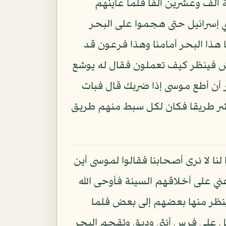
 ألف وعشرين ألفا فلما عاينهم
ي إسرائيل حتى هجموا على البحر
ا هذا البحر أمامنا وهذا فرعون قد
 فينظر كيف تعملون فقال له يوشع
ر أن أطع موسى إذا ضربك قال فبات
 عشر طريقا فكان لكل سبط منهم طريق
ا لا نرى أصحابنا فقالوا لموسى أين
ني على أخلاقهم السيئة فأوحى الله
 ينظر منها بعضهم إلى بعض فلما
ل على فرس أنثى وديق وتقحم البحر