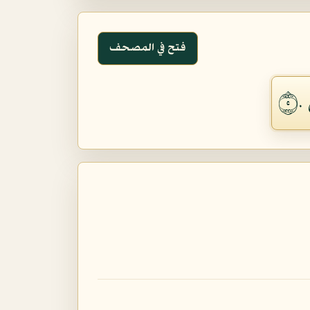
فتح في المصحف
٥