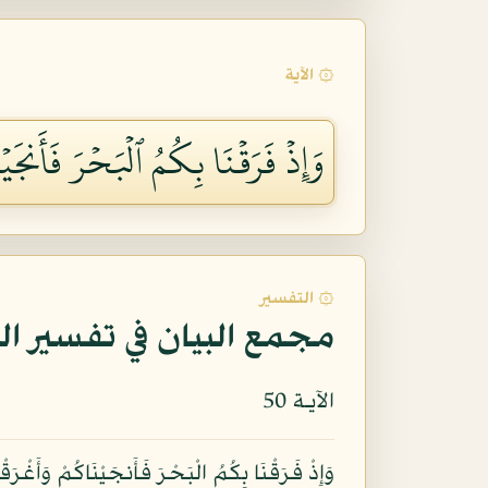
۞ الآية
وَإِذۡ فَرَقۡنَا بِكُمُ ٱلۡبَحۡرَ فَأَنجَي
۞ التفسير
مجمع البيان في تفسير ال
الآيـة 50
وَإِذْ فَرَقْنَا بِكُمُ الْبَحْرَ فَأَنجَيْنَاكُمْ وَأَغْرَ