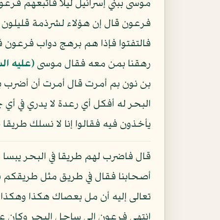
موسى ببني إسرائيل ليلا فأتبعهم فرع
فرعون قال إن هؤلاء لشرذمة قليلون و
فالتفتوا فإذا هم برهج دواب فرعون فقا
رهقنا بمن معه فقال موسى
(عليه ال
بن نون بم أمرت قال أمرت أن أضرب بع
البحر له أفكل أي رعدة لا يدري في أ
يأخذون فيه فقالوا إنا لا نسلك طريقا
قال فاضرب لهم طريقا في البحر يبسا ف
أصحابنا فقال في طريق مثل طريقكم ف
تعالى إليه أن مل بعصاك هكذا وهكذا 
انتهى فرعون إلى ساحل البحر وكان 