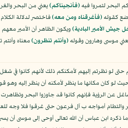
م البحر لتمروا فيه
﴿فأنجيناكم﴾
يعني من البحر والغر
اضع كقوله
﴿فأغرقناه ومن معه﴾
فاختصر لدلالة الكلام
ل جيش الأمير البادية)
ويكون الظاهر أن الأمير معهم 
عني موسى وهارون وقوله
﴿وأنتم تنظرون﴾
معناه وأنتم ت
تى لو نظرتم إليهم لأمكنكم ذلك لأنهم كانوا في شغل 
بحيث لو كان مكانها ما ينظر لأمكنه أن ينظر إليه وهو ق
اغل عن الرؤية فإنهم كانوا قد جاوزوا البحر وتظاهرت
حر والتطام أمواجه ب آل فرعون حتى غرقوا فلا وجه لل
ما ذكره ابن عباس أن الله تعالى أوحى إلى موسى أن ي