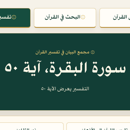
القرآن
۞
البحث في القرآن
۞
تفسير
۞ مجمع البيان في تفسير القرآن
سورة البقرة، آية ٥٠
التفسير يعرض الآية ٥٠