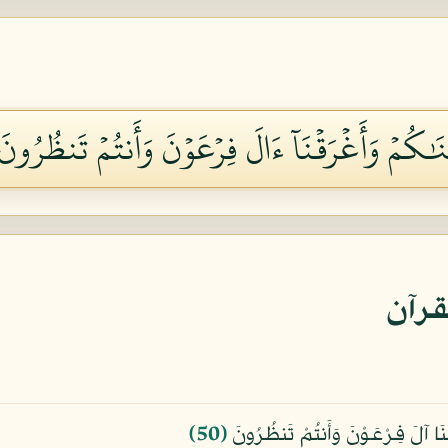
ۡنَٰكُمۡ وَأَغۡرَقۡنَآ ءَالَ فِرۡعَوۡنَ وَأَنتُمۡ تَنظُرُونَ ٠
قرآن
قْنَا آلَ فِرْعَوْنَ وَأَنتُمْ تَنظُرُونَ
﴿50﴾