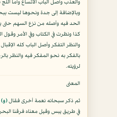
والعذب وأصل الباب الاتساع وأما اللج
وبالإضافة إلى جدة ونحوها ليست ببحر و
الحد فيه وأصله من نزع السهم حتى ي
كذا ونظرت في الكتاب وفي الأمر وقول ا
والنظر التفكر وأصل الباب كله الإقبال
بالفكر به نحو المفكر فيه والنظر با
لرؤيته.
المعنى
ثم ذكر سبحانه نعمة أخرى فقال
﴿و﴾
ا
في طريق يبس وقيل معناه فرقنا البحر