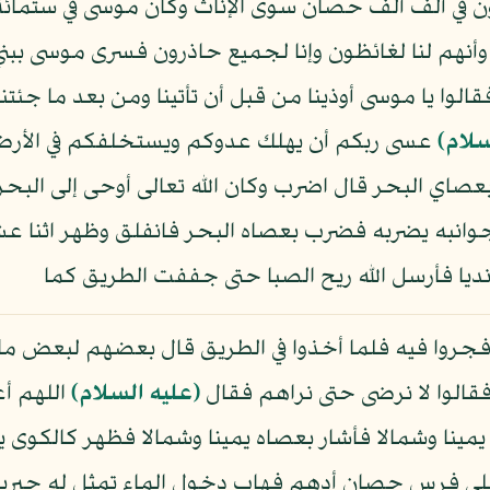
ون في ألف ألف حصان سوى الإناث وكان موسى في ستمائة
أنهم لنا لغائظون وإنا لجميع حاذرون فسرى موسى ببن
لوا يا موسى أوذينا من قبل أن تأتينا ومن بعد ما جئتن
سلام)
عسى ربكم أن يهلك عدوكم ويستخلفكم في الأرض
صاي البحر قال اضرب وكان الله تعالى أوحى إلى البح
ي جوانبه يضربه فضرب بعصاه البحر فانفلق وظهر اثنا
 نديا فأرسل الله ريح الصبا حتى جففت الطريق كما
جروا فيه فلما أخذوا في الطريق قال بعضهم لبعض ما لن
قالوا لا نرضى حتى نراهم فقال
(عليه السلام)
اللهم أع
يمينا وشمالا فأشار بعصاه يمينا وشمالا فظهر كالكوى
على فرس حصان أدهم فهاب دخول الماء تمثل له جبري