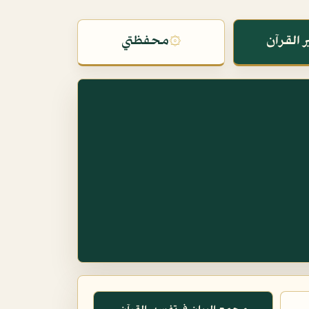
 القرآن
۞
محفظتي