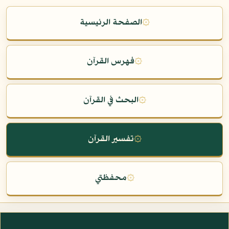
۞
الصفحة الرئيسية
۞
فهرس القرآن
۞
البحث في القرآن
۞
تفسير القرآن
۞
محفظتي