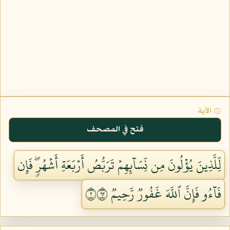
۞ الآية
فتح في المصحف
لِّلَّذِينَ يُؤۡلُونَ مِن نِّسَآئِهِمۡ تَرَبُّصُ أَرۡبَعَةِ أَشۡهُرٖۖ فَإِن
فَآءُو فَإِنَّ ٱللَّهَ غَفُورٞ رَّحِيمٞ ٢٢٦