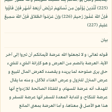
(225) لِّلَّذِينَ يُؤْلُونَ مِن نِّسَآئِهِمْ تَرَبُّصُ أَرْبَعَةِ أَشْهُرٍ فَإِنْ فَآؤُوا
فَإِنَّ اللّهَ غَفُورٌ رَّحِيمٌ (226) وَإِنْ عَزَمُواْ الطَّلاَقَ فَإِنَّ اللّهَ سَمِيعٌ
عَلِيمٌ (227)
بيان
قوله تعالى: و لا تجعلوا الله عرضة لأيمانكم أن تبروا إلى آخر
الآية، العرضة بالضم من العرض و هو كإرائة الشيء للشيء
حتى يرى صلوحه لما يريده و يقصده كعرض المال للبيع و
عرض المنزل للنزول و عرض الغذاء للأكل، و منه ما يقال
للهدف: أنه عرضة للسهام، و للفتاة الصالحة للازدواج أنها
عرضة للنكاح، و للدابة المعدة للسفر أنها عرضة للسفر و
هذا هو الأصل في معناها، و أما العرضة بمعنى المانع