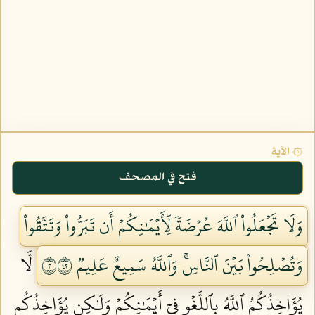
۞ الآية
فتح في المصحف
وَلَا تَجۡعَلُواْ ٱللَّهَ عُرۡضَةٗ لِّأَيۡمَٰنِكُمۡ أَن تَبَرُّواْ وَتَتَّقُواْ
وَتُصۡلِحُواْ بَيۡنَ ٱلنَّاسِۚ وَٱللَّهُ سَمِيعٌ عَلِيمٞ ٢٢٤
لَّا
يُؤَاخِذُكُمُ ٱللَّهُ بِٱللَّغۡوِ فِيٓ أَيۡمَٰنِكُمۡ وَلَٰكِن يُؤَاخِذُكُم