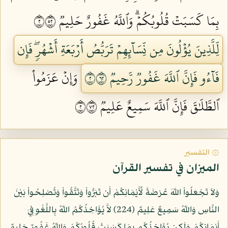
بِمَا كَسَبَتۡ قُلُوبُكُمۡۗ وَٱللَّهُ غَفُورٌ حَلِيمٞ ٢٢٥
لِّلَّذِينَ يُؤۡلُونَ مِن نِّسَآئِهِمۡ تَرَبُّصُ أَرۡبَعَةِ أَشۡهُرٖۖ فَإِن
فَآءُو فَإِنَّ ٱللَّهَ غَفُورٞ رَّحِيمٞ ٢٢٦
وَإِنۡ عَزَمُواْ
ٱلطَّلَٰقَ فَإِنَّ ٱللَّهَ سَمِيعٌ عَلِيمٞ ٢٢٧
۞ التفسير
الميزان في تفسير القرآن
وَلاَ تَجْعَلُواْ اللّهَ عُرْضَةً لِّأَيْمَانِكُمْ أَن تَبَرُّواْ وَتَتَّقُواْ وَتُصْلِحُواْ بَيْنَ
النَّاسِ وَاللّهُ سَمِيعٌ عَلِيمٌ (224) لاَّ يُؤَاخِذُكُمُ اللّهُ بِاللَّغْوِ فِيَ
أَيْمَانِكُمْ وَلَكِن يُؤَاخِذُكُم بِمَا كَسَبَتْ قُلُوبُكُمْ وَاللّهُ غَفُورٌ حَلِيمٌ