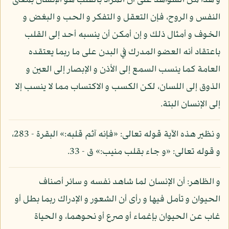
و هذا من الشواهد على أن المراد بالقلب هو الإنسان بمعنى
النفس و الروح، فإن التعقل و التفكر و الحب و البغض و
الخوف و أمثال ذلك و إن أمكن أن ينسبه أحد إلى القلب
باعتقاد أنه العضو المدرك في البدن على ما ربما يعتقده
العامة كما ينسب السمع إلى الأذن و الإبصار إلى العين و
الذوق إلى اللسان، لكن الكسب و الاكتساب مما لا ينسب إلا
إلى الإنسان البتة.
و نظير هذه الآية قوله تعالى: «فإنه آثم قلبه:» البقرة - 283،
و قوله تعالى: «و جاء بقلب منيب:» ق - 33.
و الظاهر: أن الإنسان لما شاهد نفسه و سائر أصناف
الحيوان و تأمل فيها و رأى أن الشعور و الإدراك ربما بطل أو
غاب عن الحيوان بإغماء أو صرع أو نحوهما، و الحياة