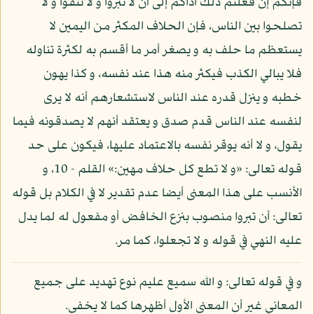
فإنكم إن فعلتم ذلك أداكم إلى أن لا تبروا و لا تتقوا و لا
تصلحوا بين الناس، فإن الحلاف المكثر من اليمين لا
يستعظم ما حلف به و يصغر أمر ما أقسم به لكثرة تناوله
فلا يبالي الكذب فيكثر منه هذا عند نفسه، و كذا يهون
خطبه و ينزل قدره عند الناس لاستشعارهم أنه لا يرى
لنفسه عند الناس قدم صدق و يعتقد أنهم لا يصدقونه فيما
يقول، و لا أنه يوقر نفسه بالاعتماد عليها، فيكون على حد
قوله تعالى: «و لا تطع كل حلاف مهين:» القلم - 10، و
الأنسب على هذا المعنى أيضا عدم تقدير لا في الكلام بل قوله
تعالى: أن تبروا منصوب بنزع الخافض أو مفعول له لما يدل
عليه النهي في قوله و لا تجعلوا، كما مر.
و في قوله تعالى: و الله سميع عليم نوع تهديد على جميع
المعاني غير أن المعنى الأول أظهرها كما لا يخفى.