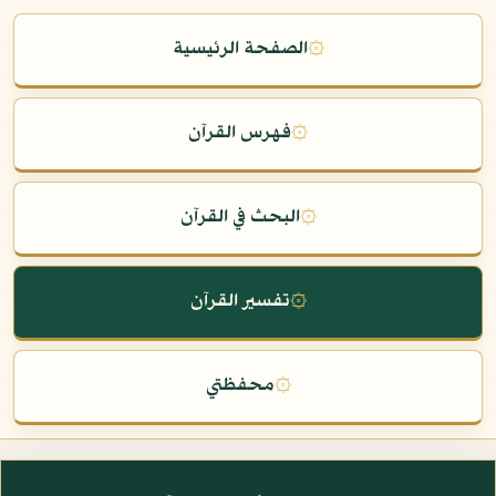
۞
الصفحة الرئيسية
۞
فهرس القرآن
۞
البحث في القرآن
۞
تفسير القرآن
۞
محفظتي