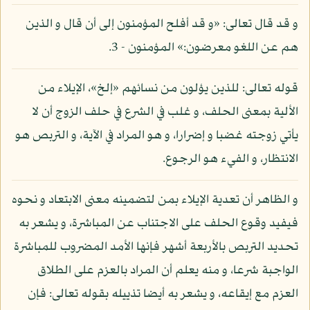
و قد قال تعالى: «و قد أفلح المؤمنون إلى أن قال و الذين
هم عن اللغو معرضون:» المؤمنون - 3.
قوله تعالى: للذين يؤلون من نسائهم «إلخ»، الإيلاء من
الألية بمعنى الحلف، و غلب في الشرع في حلف الزوج أن لا
يأتي زوجته غضبا و إضرارا، و هو المراد في الآية، و التربص هو
الانتظار، و الفيء هو الرجوع.
و الظاهر أن تعدية الإيلاء بمن لتضمينه معنى الابتعاد و نحوه
فيفيد وقوع الحلف على الاجتناب عن المباشرة، و يشعر به
تحديد التربص بالأربعة أشهر فإنها الأمد المضروب للمباشرة
الواجبة شرعا، و منه يعلم أن المراد بالعزم على الطلاق
العزم مع إيقاعه، و يشعر به أيضا تذييله بقوله تعالى: فإن