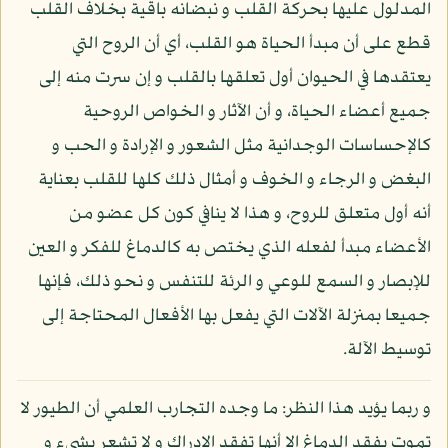
المدلول عليها بحركة القلب و نبضانه باقية بخلاف القلب
قطع على أن مبدأ الحياة هو القلب، أي أن الروح التي
يعتقدها في الحيوان أول تعلقها بالقلب و إن سرت منه إلى
جميع أعضاء الحياة، و أن الآثار و الخواص الروحية
كالإحساسات الوجدانية مثل الشعور و الإرادة و الحب و
البغض و الرجاء و الخوف و أمثال ذلك كلها للقلب بعناية
أنه أول متعلق للروح، و هذا لا ينافي كون كل عضو من
الأعضاء مبدأ لفعله الذي يختص به كالدماغ للفكر و العين
للإبصار و السمع للوعي و الرئة للتنفس و نحو ذلك، فإنها
جميعا بمنزلة الآلات التي يفعل بها الأفعال المحتاجة إلى
توسيط الآلة.
و ربما يؤيد هذا النظر: ما وجده التجارب العلمي أن الطيور لا
تموت بفقد الدماغ إلا أنها تفقد الإدراك و لا تشعر بشيء و