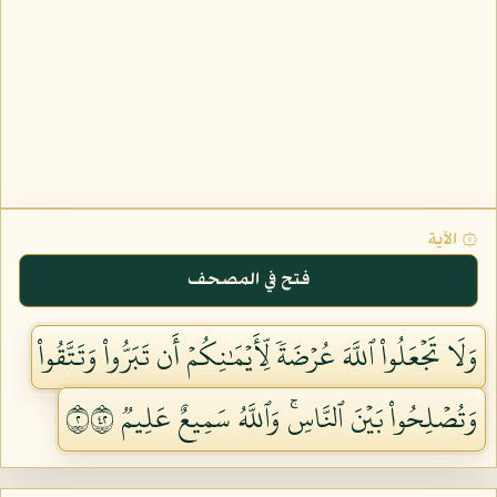
۞ الآية
فتح في المصحف
وَلَا تَجۡعَلُواْ ٱللَّهَ عُرۡضَةٗ لِّأَيۡمَٰنِكُمۡ أَن تَبَرُّواْ وَتَتَّقُواْ
وَتُصۡلِحُواْ بَيۡنَ ٱلنَّاسِۚ وَٱللَّهُ سَمِيعٌ عَلِيمٞ ٢٢٤