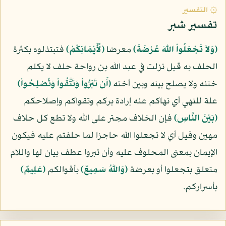
۞ التفسير
تفسير شبر
﴿وَلاَ تَجْعَلُواْ اللّهَ عُرْضَةً﴾
معرضا
﴿لِّأَيْمَانِكُمْ﴾
فتبتذلوه بكثرة
الحلف به قيل نزلت في عبد الله بن رواحة حلف لا يكلم
ختنه ولا يصلح بينه وبين أخته
﴿أَن تَبَرُّواْ وَتَتَّقُواْ وَتُصْلِحُواْ﴾
علة للنهي أي نهاكم عنه إرادة بركم وتقواكم وإصلاحكم
﴿بَيْنَ النَّاسِ﴾
فإن الخلاف مجتر على الله ولا تطع كل حلاف
مهين وقيل أي لا تجعلوا الله حاجزا لما حلفتم عليه فيكون
الإيمان بمعنى المحلوف عليه وأن تبروا عطف بيان لها واللام
متعلق بتجعلوا أو بعرضة
﴿وَاللّهُ سَمِيعٌ﴾
بأقوالكم
﴿عَلِيمٌ﴾
بأسراركم.