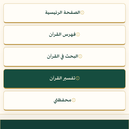
۞
الصفحة الرئيسية
۞
فهرس القرآن
۞
البحث في القرآن
۞
تفسير القرآن
۞
محفظتي