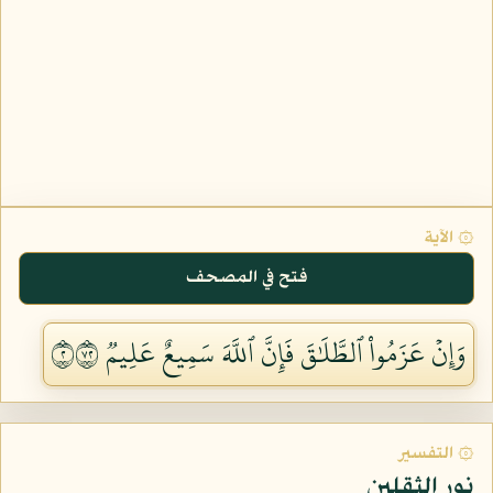
۞ الآية
فتح في المصحف
وَإِنۡ عَزَمُواْ ٱلطَّلَٰقَ فَإِنَّ ٱللَّهَ سَمِيعٌ عَلِيمٞ ٢٢٧
۞ التفسير
نور الثقلين