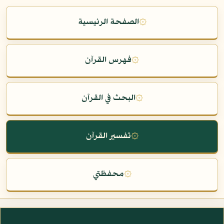
۞
الصفحة الرئيسية
۞
فهرس القرآن
۞
البحث في القرآن
۞
تفسير القرآن
۞
محفظتي