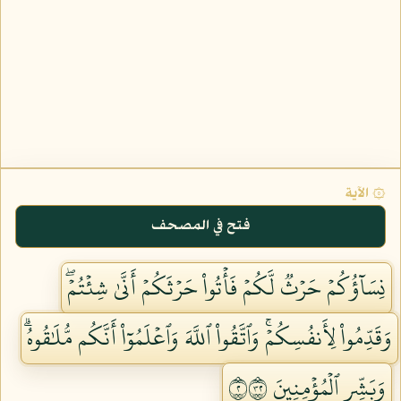
۞ الآية
فتح في المصحف
نِسَآؤُكُمۡ حَرۡثٞ لَّكُمۡ فَأۡتُواْ حَرۡثَكُمۡ أَنَّىٰ شِئۡتُمۡۖ
وَقَدِّمُواْ لِأَنفُسِكُمۡۚ وَٱتَّقُواْ ٱللَّهَ وَٱعۡلَمُوٓاْ أَنَّكُم مُّلَٰقُوهُۗ
وَبَشِّرِ ٱلۡمُؤۡمِنِينَ ٢٢٣