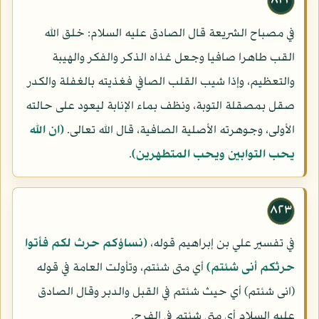
٨٢٢
في مصباح الشريعة قال الصادق عليه السلام: خلق الله
القب طاهرا صافيا وجعل غذاه الذكر والفكر والهيبة
والتعظيم، وإذا شيب القلب الصافي فغذيته بالغفلة والكدر
صقل بمصقلة التوبة، ونظف بماء الإنابة ليعود على حالته
الأولى، وجوهرته الأصلية الصافية، قال الله تعالى.
(ان الله
يحب التوابين ويحب المتطهرين)
.
٨٢٣
في تفسير علي بن إبراهيم قوله،
(نساؤكم حرث لكم فأتوا
حرثكم أنى شئتم)
أي متى شئتم، وتأولت العامة في قوله
(انى شئتم) أي حيث شئتم في القبل والدبر وقال الصادق
عليه السلام أي متى شئتم في الفرج.