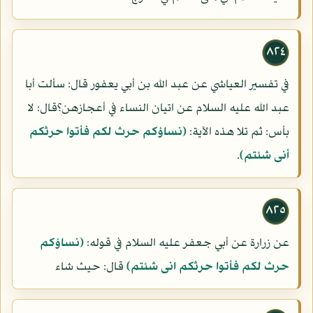
٨٢٤
في تفسير العياشي عن عبد الله بن أبي يعفور قال: سألت أبا
عبد الله عليه السلام عن اتيان النساء في أعجازهن؟قال: لا
بأس: ثم تلا هذه الآية:
(نساؤكم حرث لكم فأتوا حرثكم
أنى شئتم)
.
٨٢٥
عن زرارة عن أبي جعفر عليه السلام في قوله:
(نساؤكم
حرث لكم فأتوا حرثكم انى شئتم)
قال: حيث شاء