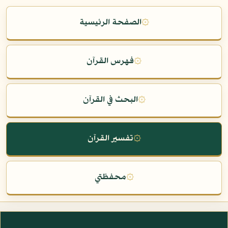
۞
الصفحة الرئيسية
۞
فهرس القرآن
۞
البحث في القرآن
۞
تفسير القرآن
۞
محفظتي