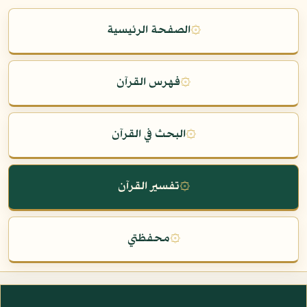
۞
الصفحة الرئيسية
۞
فهرس القرآن
۞
البحث في القرآن
۞
تفسير القرآن
۞
محفظتي