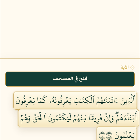
۞ الآية
فتح في المصحف
ٱلَّذِينَ ءَاتَيۡنَٰهُمُ ٱلۡكِتَٰبَ يَعۡرِفُونَهُۥ كَمَا يَعۡرِفُونَ
أَبۡنَآءَهُمۡۖ وَإِنَّ فَرِيقٗا مِّنۡهُمۡ لَيَكۡتُمُونَ ٱلۡحَقَّ وَهُمۡ
يَعۡلَمُونَ ١٤٦