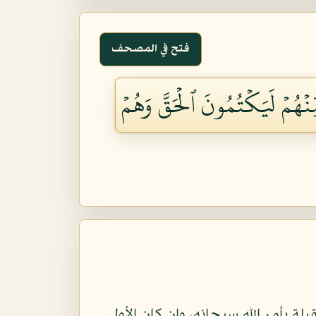
فتح في المصحف
ِنۡهُمۡ لَيَكۡتُمُونَ ٱلۡحَقَّ وَهُمۡ
بلة بأمر الله سبحانه، وإن كان الأول