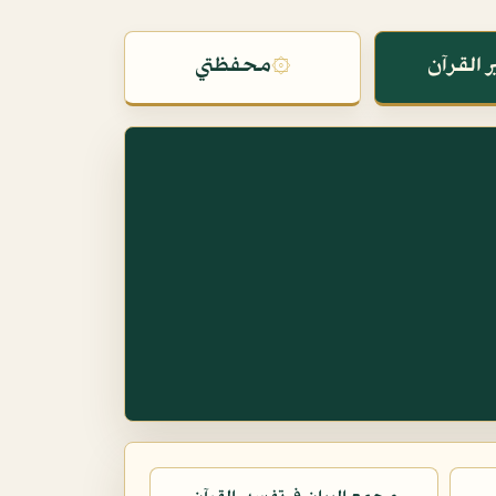
 القرآن
۞
محفظتي