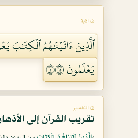
۞ الآية
ٱلَّذِينَ ءَاتَيۡنَٰهُمُ ٱلۡكِتَٰبَ يَعۡرِ
يَعۡلَمُونَ ١٤٦
۞ التفسير
تقريب القرآن إلى الأذها
و
الَّذِينَ آتَيْنَاهُمُ الْكِتَابَ
من اليهود وال