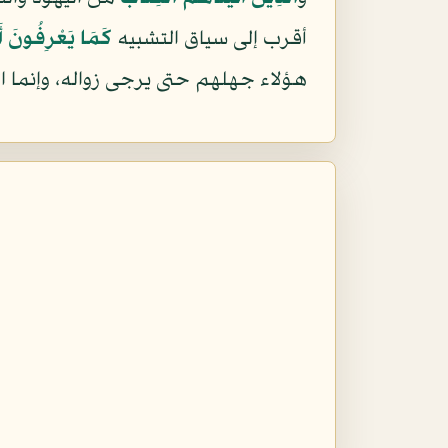
أقرب إلى سياق التشبيه
كَمَا يَعْرِفُونَ أَب
هؤلاء جهلهم حتى يرجى زواله، وإنما الع