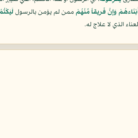
ْنَاءهُمْ وَإِنَّ فَرِيقاً مِّنْهُمْ
ممن لم يؤمن بالرسول
لَيَكْتُ
ناء الذي لا علاج له.