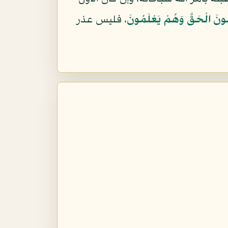
مُونَ الْحَقَّ وَهُمْ يَعْلَمُونَ
، فليس عذر