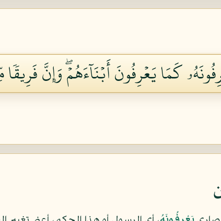
فُونَهُۥ كَمَا يَعۡرِفُونَ أَبۡنَآءَهُمۡۖ وَإِنَّ فَرِيقٗا مّ
ن
نصارى
يَعْرِفُونَهُ
، أي الرسول أو هذا الحكم، أعني تغيير الق