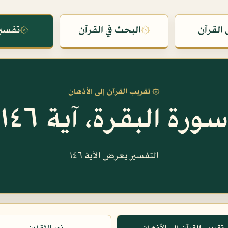
القرآن
۞
البحث في القرآن
۞
تفسير
۞ تقريب القرآن إلى الأذهان
سورة البقرة، آية ١٤٦
التفسير يعرض الآية ١٤٦