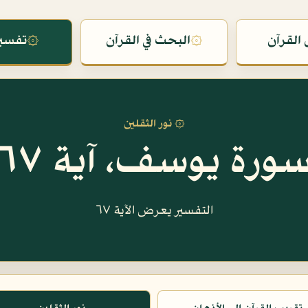
القرآن
۞
البحث في القرآن
۞
تفسير
۞ نور الثقلين
ورة يوسف، آية ٦٧
التفسير يعرض الآية ٦٧