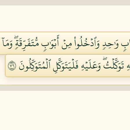
ابٖ وَٰحِدٖ وَٱدۡخُلُواْ مِنۡ أَبۡوَٰبٖ مُّتَفَرِّقَةٖۖ وَم
تَوَكَّلۡتُۖ وَعَلَيۡهِ فَلۡيَتَوَكَّلِ ٱلۡمُتَوَكِّلُونَ ٦٧