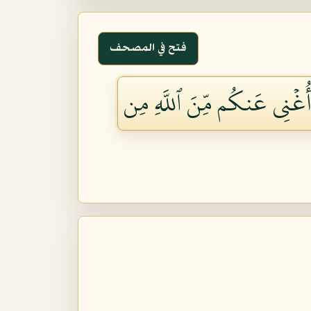
فتح في المصحف
َآ أُغۡنِي عَنكُم مِّنَ ٱللَّهِ مِن