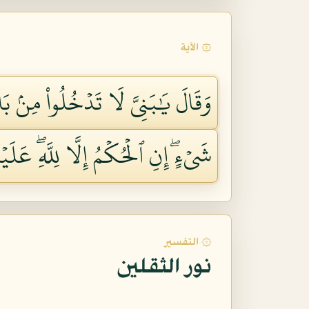
۞ الآية
وَقَالَ يَٰبَنِيَّ لَا تَدۡخُلُواْ مِنۢ بَ
شَيۡءٍۖ إِنِ ٱلۡحُكۡمُ إِلَّا لِلَّهِۖ عَلَيۡهِ 
۞ التفسير
نور الثقلين