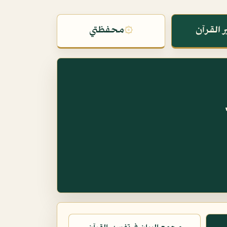
 القرآن
۞
محفظتي