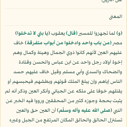
عن التزين.
المعنى
﴿و﴾
لما تجهزوا للمسير
﴿قال﴾
يعقوب
﴿يا بني لا تدخلوا﴾
مصر
﴿من باب واحد وادخلوا من أبواب متفرقة﴾
خاف
عليهم العين لأنهم كانوا ذوي الجمال وهيئة وكمال وهم
إخوة أولاد رجل واحد عن ابن عباس والحسن وقتادة
والضحاك والسدي وأبي مسلم وقيل خاف عليهم حسد
الناس إياهم وإن يبلغ الملك قوتهم وبطشهم فيحبسهم أو
يقتلهم خوفا على ملكه عن الجبائي وأنكر العين وذكر أنه لم
يثبت بحجة وجوزه كثير من المحققين ورووا فيه الخبر عن
النبي
(صلى الله عليه وآله وسلّم)
أن العين حق والعين
تستنزل الحالق والحالق المكان المرتفع من الجبل وغيره