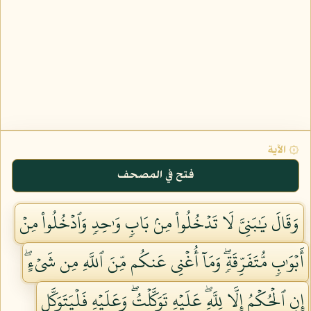
۞ الآية
فتح في المصحف
وَقَالَ يَٰبَنِيَّ لَا تَدۡخُلُواْ مِنۢ بَابٖ وَٰحِدٖ وَٱدۡخُلُواْ مِنۡ
أَبۡوَٰبٖ مُّتَفَرِّقَةٖۖ وَمَآ أُغۡنِي عَنكُم مِّنَ ٱللَّهِ مِن شَيۡءٍۖ
إِنِ ٱلۡحُكۡمُ إِلَّا لِلَّهِۖ عَلَيۡهِ تَوَكَّلۡتُۖ وَعَلَيۡهِ فَلۡيَتَوَكَّلِ