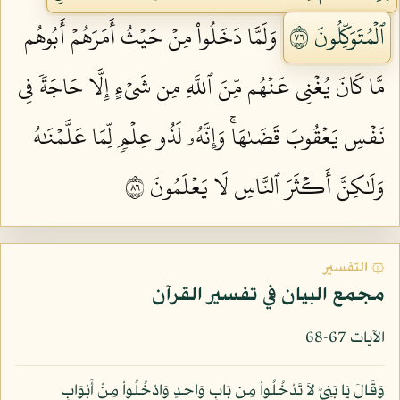
ٱلۡمُتَوَكِّلُونَ ٦٧
وَلَمَّا دَخَلُواْ مِنۡ حَيۡثُ أَمَرَهُمۡ أَبُوهُم
مَّا كَانَ يُغۡنِي عَنۡهُم مِّنَ ٱللَّهِ مِن شَيۡءٍ إِلَّا حَاجَةٗ فِي
نَفۡسِ يَعۡقُوبَ قَضَىٰهَاۚ وَإِنَّهُۥ لَذُو عِلۡمٖ لِّمَا عَلَّمۡنَٰهُ
وَلَٰكِنَّ أَكۡثَرَ ٱلنَّاسِ لَا يَعۡلَمُونَ ٦٨
۞ التفسير
مجمع البيان في تفسير القرآن
الآيات 67-68
وَقَالَ يَا بَنِيَّ لاَ تَدْخُلُواْ مِن بَابٍ وَاحِدٍ وَادْخُلُواْ مِنْ أَبْوَابٍ