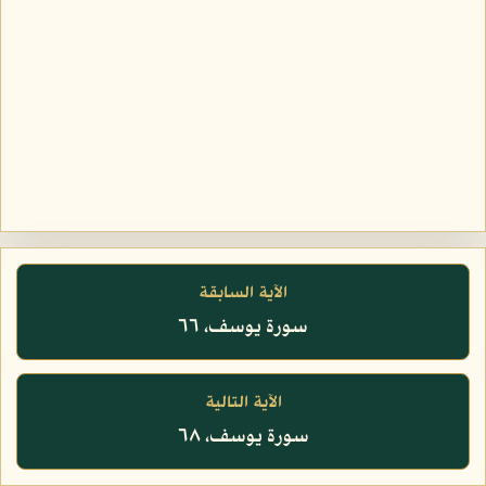
الآية السابقة
سورة يوسف، ٦٦
الآية التالية
سورة يوسف، ٦٨