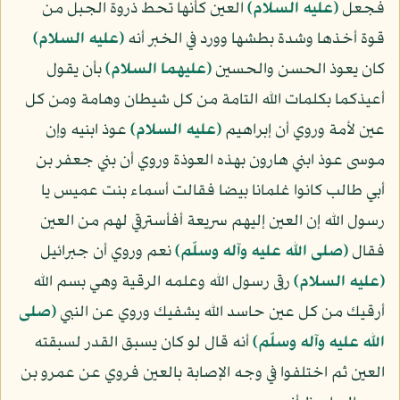
فجعل
(عليه السلام)
العين كأنها تحط ذروة الجبل من
قوة أخذها وشدة بطشها وورد في الخبر أنه
(عليه السلام)
كان يعوذ الحسن والحسين
(عليهما السلام)
بأن يقول
أعيذكما بكلمات الله التامة من كل شيطان وهامة ومن كل
عين لأمة وروي أن إبراهيم
(عليه السلام)
عوذ ابنيه وإن
موسى عوذ ابني هارون بهذه العوذة وروي أن بني جعفر بن
أبي طالب كانوا غلمانا بيضا فقالت أسماء بنت عميس يا
رسول الله إن العين إليهم سريعة أفأسترقي لهم من العين
فقال
(صلى الله عليه وآله وسلّم)
نعم وروي أن جبرائيل
(عليه السلام)
رقى رسول الله وعلمه الرقية وهي بسم الله
أرقيك من كل عين حاسد الله يشفيك وروي عن النبي
(صلى
الله عليه وآله وسلّم)
أنه قال لو كان يسبق القدر لسبقته
العين ثم اختلفوا في وجه الإصابة بالعين فروي عن عمرو بن