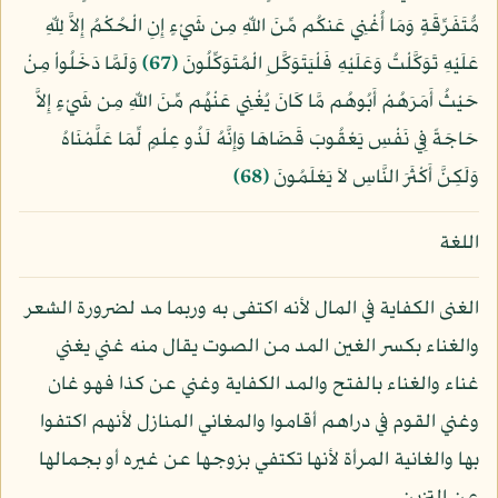
مُّتَفَرِّقَةٍ وَمَا أُغْنِي عَنكُم مِّنَ اللّهِ مِن شَيْءٍ إِنِ الْحُكْمُ إِلاَّ لِلّهِ
عَلَيْهِ تَوَكَّلْتُ وَعَلَيْهِ فَلْيَتَوَكَّلِ الْمُتَوَكِّلُونَ
﴿67﴾
وَلَمَّا دَخَلُواْ مِنْ
حَيْثُ أَمَرَهُمْ أَبُوهُم مَّا كَانَ يُغْنِي عَنْهُم مِّنَ اللّهِ مِن شَيْءٍ إِلاَّ
حَاجَةً فِي نَفْسِ يَعْقُوبَ قَضَاهَا وَإِنَّهُ لَذُو عِلْمٍ لِّمَا عَلَّمْنَاهُ
وَلَكِنَّ أَكْثَرَ النَّاسِ لاَ يَعْلَمُونَ
﴿68﴾
اللغة
الغنى الكفاية في المال لأنه اكتفى به وربما مد لضرورة الشعر
والغناء بكسر الغين المد من الصوت يقال منه غني يغني
غناء والغناء بالفتح والمد الكفاية وغني عن كذا فهو غان
وغني القوم في دراهم أقاموا والمغاني المنازل لأنهم اكتفوا
بها والغانية المرأة لأنها تكتفي بزوجها عن غيره أو بجمالها