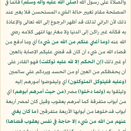
والصلاة على رسول الله
(صلى الله عليه وآله وسلّم)
قائما في
المصلحة مقام تغيير حالة الشيء المستحسن فلا يغير عند
ذلك لأن الرائي لذلك قد أظهر الرجوع إلى الله تعالى والإعاذة
به فكأنه غير راكن إلى الدنيا ولا مغتر بها انتهى كلامه رضي
الله عنه
﴿وما أغني عنكم من الله من شيء﴾
أي وما أدفع من
قضاء الله من شيء أن كان قد قضي عليكم الإصابة بالعين
أو غير ذلك
﴿إن الحكم إلا لله عليه توكلت﴾
فهو القادر على
أن يحفظكم من العين أو من الحسد ويردكم علي سالمين
﴿وعليه فليتوكل المتوكلون﴾
أي وليفوضوا أمورهم إليه
وليثقوا به
﴿ولما دخلوا﴾
مصر
﴿من حيث أمرهم أبوهم﴾
أي
من أبواب متفرقة كما أمرهم يعقوب وقيل كان لمصر أربعة
أبواب فدخلوها من أبوابها الأربعة متفرقين
﴿ما كان يغني
عنهم من الله من شيء إلا حاجة في نفس يعقوب قضاها﴾