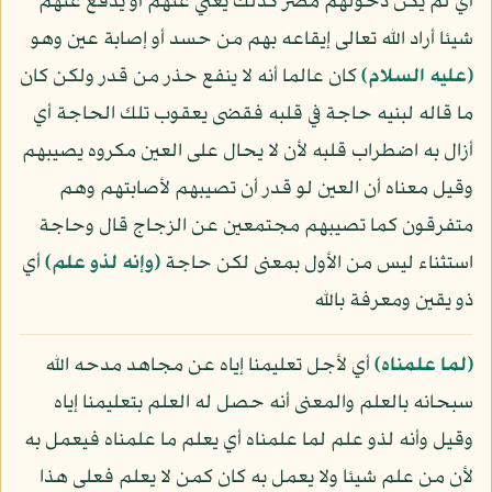
أي لم يكن دخولهم مصر كذلك يغني عنهم أو يدفع عنهم
شيئا أراد الله تعالى إيقاعه بهم من حسد أو إصابة عين وهو
(عليه السلام)
كان عالما أنه لا ينفع حذر من قدر ولكن كان
ما قاله لبنيه حاجة في قلبه فقضى يعقوب تلك الحاجة أي
أزال به اضطراب قلبه لأن لا يحال على العين مكروه يصيبهم
وقيل معناه أن العين لو قدر أن تصيبهم لأصابتهم وهم
متفرقون كما تصيبهم مجتمعين عن الزجاج قال وحاجة
استثناء ليس من الأول بمعنى لكن حاجة
﴿وإنه لذو علم﴾
أي
ذو يقين ومعرفة بالله
﴿لما علمناه﴾
أي لأجل تعليمنا إياه عن مجاهد مدحه الله
سبحانه بالعلم والمعنى أنه حصل له العلم بتعليمنا إياه
وقيل وأنه لذو علم لما علمناه أي يعلم ما علمناه فيعمل به
لأن من علم شيئا ولا يعمل به كان كمن لا يعلم فعلى هذا