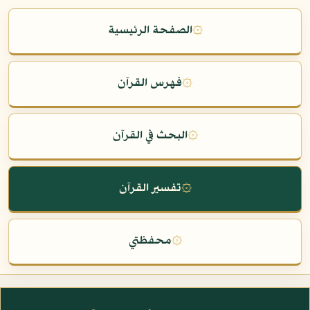
۞
الصفحة الرئيسية
۞
فهرس القرآن
۞
البحث في القرآن
۞
تفسير القرآن
۞
محفظتي