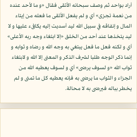
أراد بواحد ثم وصف سبحانه الأتقى فقال «و ما لأحد عنده
من نعمة تجزى» أي و لم يفعل الأتقى ما فعله من إيتاء
المال و إنفاقه في سبيل الله ليد أسديت إليه يكافىء عليها و لا
ليد يتخذها عند أحد من الخلق «إلا ابتغاء وجه ربه الأعلى»
أي و لكنه فعل ما فعل يبتغي به وجه الله و رضاه و ثوابه و
إنما ذكر الوجه طلبا لشرف الذكر و المعنى إلا الله و لابتغاء
ثواب الله «و لسوف يرضى» أي و لسوف يعطيه الله من
الجزاء و الثواب ما يرضى به فإنه يعطيه كل ما تمنى و لم
يخطر بباله فيرضى به لا محالة.