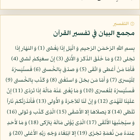
۞ التفسير
مجمع البيان في تفسير القرآن
بِسمِ اللّهِ الرّحْمَنِ الرّحِيمِ وَ الّيْلِ إِذَا يَغْشى (1) وَ النهَارِ إِذَا
تجَلى (2) وَ مَا خَلَقَ الذّكَرَ وَ الأُنثى (3) إِنّ سعْيَكمْ لَشتى (4)
فَأَمّا مَنْ أَعْطى وَ اتّقَى (5) وَ صدّقَ بِالحُْسنى (6) فَسنُيَسرُهُ
لِلْيُسرَى (7) وَ أَمّا مَن بخِلَ وَ استَغْنى (8) وَ كَذّب بِالحُْسنى (9)
فَسنُيَسرُهُ لِلْعُسرَى (10) وَ مَا يُغْنى عَنْهُ مَالُهُ إِذَا تَرَدّى (11) إِنّ
عَلَيْنَا لَلْهُدَى (12) وَ إِنّ لَنَا لَلاَخِرَةَ وَ الأُولى (13) فَأَنذَرْتُكمْ نَاراً
تَلَظى (14) لا يَصلَاهَا إِلا الأَشقَى (15) الّذِى كَذّب وَ تَوَلى (16)
وَ سيُجَنّبهَا الأَتْقَى (17) الّذِى يُؤْتى مَالَهُ يَتزَكى (18) وَ مَا لأَحَدٍ
عِندَهُ مِن نِّعْمَةٍ تجْزَى (19) إِلا ابْتِغَاءَ وَجْهِ رَبِّهِ الأَعْلى (20) وَ