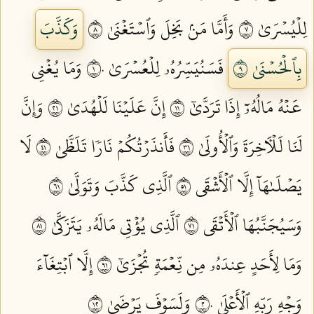
لِلۡيُسۡرَىٰ ٧
وَأَمَّا مَنۢ بَخِلَ وَٱسۡتَغۡنَىٰ ٨
وَكَذَّبَ
بِٱلۡحُسۡنَىٰ ٩
فَسَنُيَسِّرُهُۥ لِلۡعُسۡرَىٰ ١٠
وَمَا يُغۡنِي
عَنۡهُ مَالُهُۥٓ إِذَا تَرَدَّىٰٓ ١١
إِنَّ عَلَيۡنَا لَلۡهُدَىٰ ١٢
وَإِنَّ
لَنَا لَلۡأٓخِرَةَ وَٱلۡأُولَىٰ ١٣
فَأَنذَرۡتُكُمۡ نَارٗا تَلَظَّىٰ ١٤
لَا
يَصۡلَىٰهَآ إِلَّا ٱلۡأَشۡقَى ١٥
ٱلَّذِي كَذَّبَ وَتَوَلَّىٰ ١٦
وَسَيُجَنَّبُهَا ٱلۡأَتۡقَى ١٧
ٱلَّذِي يُؤۡتِي مَالَهُۥ يَتَزَكَّىٰ ١٨
وَمَا لِأَحَدٍ عِندَهُۥ مِن نِّعۡمَةٖ تُجۡزَىٰٓ ١٩
إِلَّا ٱبۡتِغَآءَ
وَجۡهِ رَبِّهِ ٱلۡأَعۡلَىٰ ٢٠
وَلَسَوۡفَ يَرۡضَىٰ ٢١