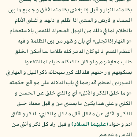
بظلمته النهار و قيل إذا يغشى بظلمته الأفق و جميع ما بين
السماء و الأرض و المعنى إذا أظلم و ادلهم و أغشى الأنام
بالظلام لما في ذلك من الهول المحرك للنفس بالاستعظام
«و النهار إذا تجلى» أي بأن و ظهر من بين الظلمة و فيه
أعظم النعم إذ لو كان الدهر كله ظلاما لما أمكن الخلق
طلب معايشهم و لو كان ذلك كله ضياء لما انتفعوا
بسكونهم و راحتهم فلذلك كرر سبحانه ذكر الليل و النهار في
السورتين لعظم قدرهما في باب الدلالة على مواقع حكمته
«و ما خلق الذكر و الأنثى» أي و الذي خلق عن الحسن و
الكلبي و على هذا يكون ما بمعنى من و قيل معناه خلق
الذكر و الأنثى عن مقاتل قال مقاتل و الكلبي: الذكر و الأنثى
آدم و حواء
(عليهما السلام)
و قيل أراد كل ذكر و أنثى من
الناس و غيرهم