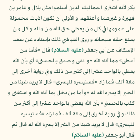
بكر لأنه اشترى المماليك الذين أسلموا مثل بلال و عامر بن
فهيرة و غيرهما و أعتقهم و الأولى أن تكون الآيات محمولة
على عمومها في كل من يعطي حق الله من ماله و كل من
يمنع حقه سبحانه و روى العياشي ذلك بإسناده عن سعد
الإسكاف عن أبي جعفر
(عليه السلام)
قال «فأما من
أعطى» مما أتاه الله «و اتقى و صدق بالحسنى» أي بأن الله
يعطي بالواحد عشرا إلى كثير من ذلك و في رواية أخرى إلى
مائة ألف فما زاد «فسنيسره لليسرى» قال لا يريد شيئا من
الخير إلا يسره الله له «و أما من بخل بما أتاه الله و استغنى و
كذب بالحسنى» بأن الله يعطي بالواحد عشرا إلى أكثر من
ذلك و في رواية أخرى إلى مائة ألف فما زاد «فسنيسره
لليسرى» قال لا يريد شيئا من الشر إلا يسره الله له قال ثم
قال أبو جعفر
(عليه السلام)