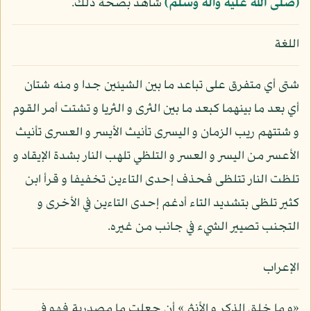
(صلى الله عليه وآله وسلم)
شاهد بصحة ذلك.
اللغة
شتى أي متفرق على تباعد ما بين الشيئين جدا و منه شتان
أي بعد ما بينهما كبعد ما بين الثرى و الثريا و تشتت أمر القوم
و شتتهم ريب الزمان و اليسرى تأنيث الأيسر و العسرى تأنيث
الأعسر من اليسر و العسر و التلظي تلهب النار بشدة الإيقاد و
تلظت النار تتلظى فحذف إحدى التاءين تخفيفا و قرأ ابن
كثير تلظى بتشديد التاء أدغم إحدى التاءين في الأخرى و
التجنب تصيير الشيء في جانب من غيره.
الإعراب
«و ما خلق الذكر و الأنثى» أن جعلت ما مصدرية فهو في