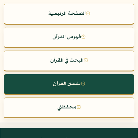
۞
الصفحة الرئيسية
۞
فهرس القرآن
۞
البحث في القرآن
۞
تفسير القرآن
۞
محفظتي