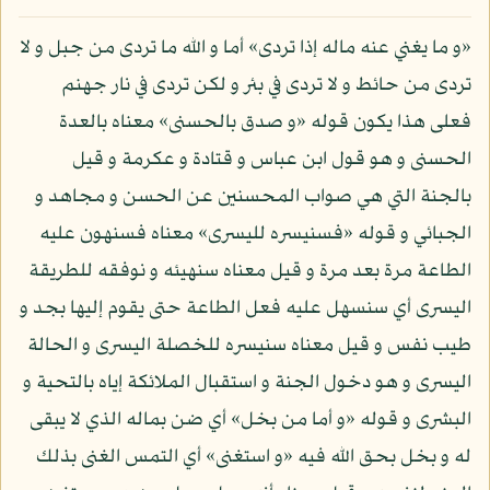
«و ما يغني عنه ماله إذا تردى» أما و الله ما تردى من جبل و لا
تردى من حائط و لا تردى في بئر و لكن تردى في نار جهنم
فعلى هذا يكون قوله «و صدق بالحسنى» معناه بالعدة
الحسنى و هو قول ابن عباس و قتادة و عكرمة و قيل
بالجنة التي هي صواب المحسنين عن الحسن و مجاهد و
الجبائي و قوله «فسنيسره لليسرى» معناه فسنهون عليه
الطاعة مرة بعد مرة و قيل معناه سنهيئه و نوفقه للطريقة
اليسرى أي سنسهل عليه فعل الطاعة حتى يقوم إليها بجد و
طيب نفس و قيل معناه سنيسره للخصلة اليسرى و الحالة
اليسرى و هو دخول الجنة و استقبال الملائكة إياه بالتحية و
البشرى و قوله «و أما من بخل» أي ضن بماله الذي لا يبقى
له و بخل بحق الله فيه «و استغنى» أي التمس الغنى بذلك