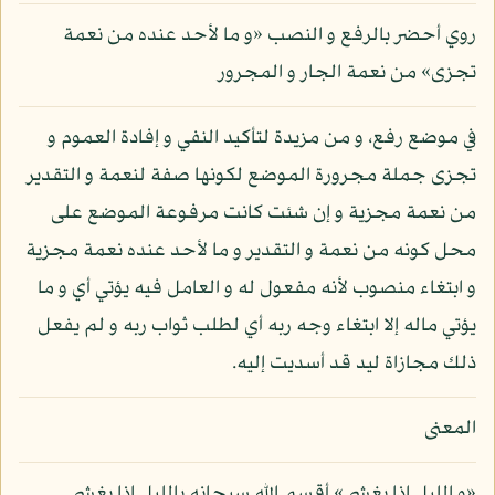
روي أحضر بالرفع و النصب «و ما لأحد عنده من نعمة
تجزى» من نعمة الجار و المجرور
في موضع رفع، و من مزيدة لتأكيد النفي و إفادة العموم و
تجزى جملة مجرورة الموضع لكونها صفة لنعمة و التقدير
من نعمة مجزية و إن شئت كانت مرفوعة الموضع على
محل كونه من نعمة و التقدير و ما لأحد عنده نعمة مجزية
و ابتغاء منصوب لأنه مفعول له و العامل فيه يؤتي أي و ما
يؤتي ماله إلا ابتغاء وجه ربه أي لطلب ثواب ربه و لم يفعل
ذلك مجازاة ليد قد أسديت إليه.
المعنى
«و الليل إذا يغشى» أقسم الله سبحانه بالليل إذا يغشى