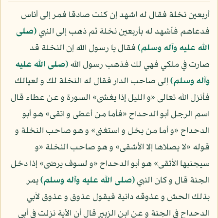
أربعين نخلة فقال له اشهد إن كنت صادقا فمر إلى أناس
فدعاهم فأشهد له بأربعين نخلة ثم ذهب إلى النبي
(صلى
الله عليه وآله وسلم)
فقال يا رسول الله إن النخلة قد
صارت في ملكي فهي لك فذهب رسول الله
(صلى الله عليه
وآله وسلم)
إلى صاحب الدار فقال له النخلة لك و لعيالك
فأنزل الله تعالى «و الليل إذا يغشى» السورة و عن عطاء قال
اسم الرجل أبو الدحداح «فأما من أعطى و اتقى» هو أبو
الدحداح «و أما من بخل و استغنى» و هو صاحب النخلة و
قوله «لا يصلاها إلا الأشقى» و هو صاحب النخلة «و
سيجنبها الأتقى» هو أبو الدحداح «و لسوف يرضى» إذا دخل
الجنة قال و كان النبي
(صلى الله عليه وآله وسلم)
يمر
بذلك الحش و عذوقه دانية فيقول عذوق و عذوق لأبي
الدحداح في الجنة و عن ابن الزبير قال أن الآية نزلت في أبي