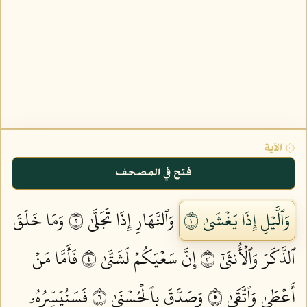
۞ الآية
فتح في المصحف
وَٱلَّيۡلِ إِذَا يَغۡشَىٰ ١
وَٱلنَّهَارِ إِذَا تَجَلَّىٰ ٢
وَمَا خَلَقَ
ٱلذَّكَرَ وَٱلۡأُنثَىٰٓ ٣
إِنَّ سَعۡيَكُمۡ لَشَتَّىٰ ٤
فَأَمَّا مَنۡ
أَعۡطَىٰ وَٱتَّقَىٰ ٥
وَصَدَّقَ بِٱلۡحُسۡنَىٰ ٦
فَسَنُيَسِّرُهُۥ