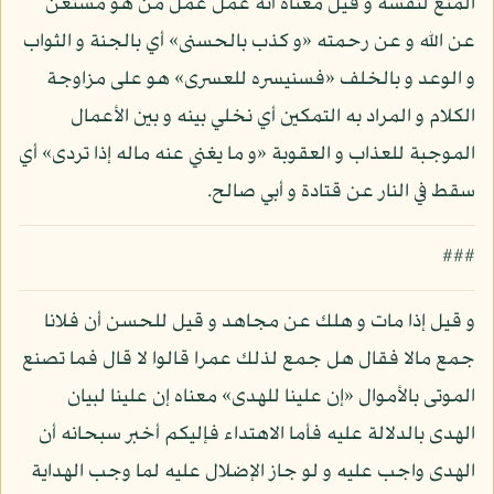
المنع لنفسه و قيل معناه أنه عمل عمل من هو مستغن
عن الله و عن رحمته «و كذب بالحسنى» أي بالجنة و الثواب
و الوعد و بالخلف «فسنيسره للعسرى» هو على مزاوجة
الكلام و المراد به التمكين أي نخلي بينه و بين الأعمال
الموجبة للعذاب و العقوبة «و ما يغني عنه ماله إذا تردى» أي
سقط في النار عن قتادة و أبي صالح.
###
و قيل إذا مات و هلك عن مجاهد و قيل للحسن أن فلانا
جمع مالا فقال هل جمع لذلك عمرا قالوا لا قال فما تصنع
الموتى بالأموال «إن علينا للهدى» معناه إن علينا لبيان
الهدى بالدلالة عليه فأما الاهتداء فإليكم أخبر سبحانه أن
الهدى واجب عليه و لو جاز الإضلال عليه لما وجب الهداية