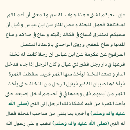
«إن سعيكم لشتى» هذا جواب القسم و المعنى أن أعمالكم
لمختلفة فعمل للجنة و عمل للنار عن ابن عباس و قيل أن
سعيكم لمتفرق فساع في فكاك رقبته و ساع في هلاكه و ساع
للدنيا و ساع للعقبى و روى الواحدي بالإسناد المتصل
المرفوع عن عكرمة عن ابن عباس أن رجلا كانت له نخلة
فرعها في دار رجل فقير ذي عيال و كان الرجل إذا جاء فدخل
الدار و صعد النخلة ليأخذ منها التمر فربما سقطت التمرة
فيأخذها صبيان الفقير فينزل الرجل من النخلة حتى يأخذ
التمر من أيديهم فإن وجدها في في أحدهم أدخل إصبعه حتى
يأخذ التمرة من فيه فشكا ذلك الرجل إلى النبي
(صلى الله
عليه وآله وسلم)
و أخبره بما يلقى من صاحب النخلة فقال
له النبي
(صلى الله عليه وآله وسلم)
اذهب و لقي رسول الله