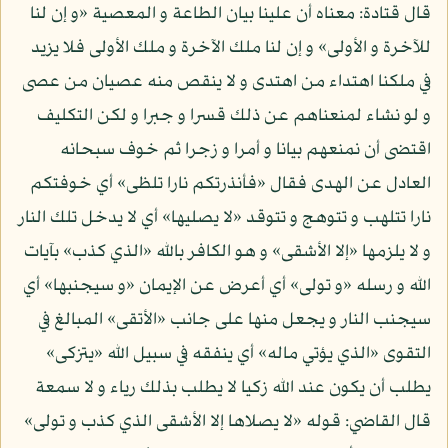
قال قتادة: معناه أن علينا بيان الطاعة و المعصية «و إن لنا
للآخرة و الأولى» و إن لنا ملك الآخرة و ملك الأولى فلا يزيد
في ملكنا اهتداء من اهتدى و لا ينقص منه عصيان من عصى
و لو نشاء لمنعناهم عن ذلك قسرا و جبرا و لكن التكليف
اقتضى أن نمنعهم بيانا و أمرا و زجرا ثم خوف سبحانه
العادل عن الهدى فقال «فأنذرتكم نارا تلظى» أي خوفتكم
نارا تتلهب و تتوهج و تتوقد «لا يصليها» أي لا يدخل تلك النار
و لا يلزمها «إلا الأشقى» و هو الكافر بالله «الذي كذب» بآيات
الله و رسله «و تولى» أي أعرض عن الإيمان «و سيجنبها» أي
سيجنب النار و يجعل منها على جانب «الأتقى» المبالغ في
التقوى «الذي يؤتي ماله» أي ينفقه في سبيل الله «يتزكى»
يطلب أن يكون عند الله زكيا لا يطلب بذلك رياء و لا سمعة
قال القاضي: قوله «لا يصلاها إلا الأشقى الذي كذب و تولى»