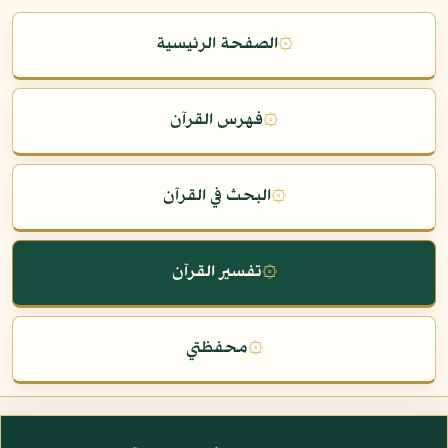
۞
الصفحة الرئيسية
۞
فهرس القرآن
۞
البحث في القرآن
۞
تفسير القرآن
۞
محفظتي