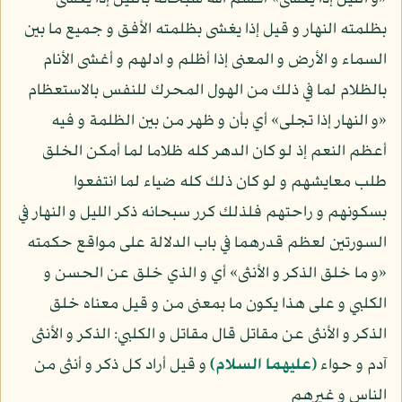
بظلمته النهار و قيل إذا يغشى بظلمته الأفق و جميع ما بين
السماء و الأرض و المعنى إذا أظلم و ادلهم و أغشى الأنام
بالظلام لما في ذلك من الهول المحرك للنفس بالاستعظام
«و النهار إذا تجلى» أي بأن و ظهر من بين الظلمة و فيه
أعظم النعم إذ لو كان الدهر كله ظلاما لما أمكن الخلق
طلب معايشهم و لو كان ذلك كله ضياء لما انتفعوا
بسكونهم و راحتهم فلذلك كرر سبحانه ذكر الليل و النهار في
السورتين لعظم قدرهما في باب الدلالة على مواقع حكمته
«و ما خلق الذكر و الأنثى» أي و الذي خلق عن الحسن و
الكلبي و على هذا يكون ما بمعنى من و قيل معناه خلق
الذكر و الأنثى عن مقاتل قال مقاتل و الكلبي: الذكر و الأنثى
آدم و حواء
(عليهما السلام)
و قيل أراد كل ذكر و أنثى من
الناس و غيرهم