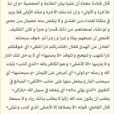
قال قتادة: معناه أن علينا بيان الطاعة و المعصية «و إن لنا
للآخرة و الأولى» و إن لنا ملك الآخرة و ملك الأولى فلا يزيد
في ملكنا اهتداء من اهتدى و لا ينقص منه عصيان من عصى
و لو نشاء لمنعناهم عن ذلك قسرا و جبرا و لكن التكليف
اقتضى أن نمنعهم بيانا و أمرا و زجرا ثم خوف سبحانه
العادل عن الهدى فقال «فأنذرتكم نارا تلظى» أي خوفتكم
نارا تتلهب و تتوهج و تتوقد «لا يصليها» أي لا يدخل تلك النار
و لا يلزمها «إلا الأشقى» و هو الكافر بالله «الذي كذب» بآيات
الله و رسله «و تولى» أي أعرض عن الإيمان «و سيجنبها» أي
سيجنب النار و يجعل منها على جانب «الأتقى» المبالغ في
التقوى «الذي يؤتي ماله» أي ينفقه في سبيل الله «يتزكى»
يطلب أن يكون عند الله زكيا لا يطلب بذلك رياء و لا سمعة
قال القاضي: قوله «لا يصلاها إلا الأشقى الذي كذب و تولى»