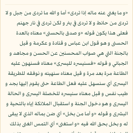
«و ما يغني عنه ماله إذا تردى» أما و الله ما تردى من جبل و لا
تردى من حائط و لا تردى في بئر و لكن تردى في نار جهنم
فعلى هذا يكون قوله «و صدق بالحسنى» معناه بالعدة
الحسنى و هو قول ابن عباس و قتادة و عكرمة و قيل
بالجنة التي هي صواب المحسنين عن الحسن و مجاهد و
الجبائي و قوله «فسنيسره لليسرى» معناه فسنهون عليه
الطاعة مرة بعد مرة و قيل معناه سنهيئه و نوفقه للطريقة
اليسرى أي سنسهل عليه فعل الطاعة حتى يقوم إليها بجد و
طيب نفس و قيل معناه سنيسره للخصلة اليسرى و الحالة
اليسرى و هو دخول الجنة و استقبال الملائكة إياه بالتحية و
البشرى و قوله «و أما من بخل» أي ضن بماله الذي لا يبقى
له و بخل بحق الله فيه «و استغنى» أي التمس الغنى بذلك