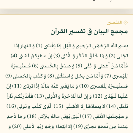
۞ التفسير
مجمع البيان في تفسير القرآن
بِسمِ اللّهِ الرّحْمَنِ الرّحِيمِ وَ الّيْلِ إِذَا يَغْشى (1) وَ النهَارِ إِذَا
تجَلى (2) وَ مَا خَلَقَ الذّكَرَ وَ الأُنثى (3) إِنّ سعْيَكمْ لَشتى (4)
فَأَمّا مَنْ أَعْطى وَ اتّقَى (5) وَ صدّقَ بِالحُْسنى (6) فَسنُيَسرُهُ
لِلْيُسرَى (7) وَ أَمّا مَن بخِلَ وَ استَغْنى (8) وَ كَذّب بِالحُْسنى (9)
فَسنُيَسرُهُ لِلْعُسرَى (10) وَ مَا يُغْنى عَنْهُ مَالُهُ إِذَا تَرَدّى (11) إِنّ
عَلَيْنَا لَلْهُدَى (12) وَ إِنّ لَنَا لَلاَخِرَةَ وَ الأُولى (13) فَأَنذَرْتُكمْ نَاراً
تَلَظى (14) لا يَصلَاهَا إِلا الأَشقَى (15) الّذِى كَذّب وَ تَوَلى (16)
وَ سيُجَنّبهَا الأَتْقَى (17) الّذِى يُؤْتى مَالَهُ يَتزَكى (18) وَ مَا لأَحَدٍ
عِندَهُ مِن نِّعْمَةٍ تجْزَى (19) إِلا ابْتِغَاءَ وَجْهِ رَبِّهِ الأَعْلى (20) وَ