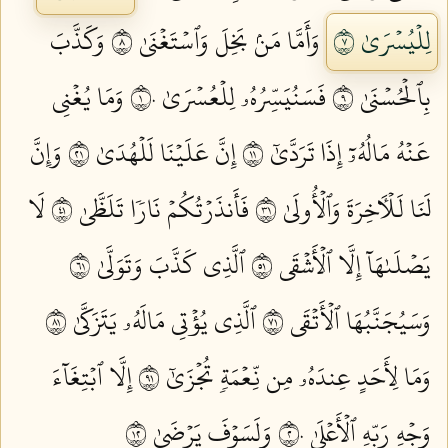
لِلۡيُسۡرَىٰ ٧
وَأَمَّا مَنۢ بَخِلَ وَٱسۡتَغۡنَىٰ ٨
وَكَذَّبَ
بِٱلۡحُسۡنَىٰ ٩
فَسَنُيَسِّرُهُۥ لِلۡعُسۡرَىٰ ١٠
وَمَا يُغۡنِي
عَنۡهُ مَالُهُۥٓ إِذَا تَرَدَّىٰٓ ١١
إِنَّ عَلَيۡنَا لَلۡهُدَىٰ ١٢
وَإِنَّ
لَنَا لَلۡأٓخِرَةَ وَٱلۡأُولَىٰ ١٣
فَأَنذَرۡتُكُمۡ نَارٗا تَلَظَّىٰ ١٤
لَا
يَصۡلَىٰهَآ إِلَّا ٱلۡأَشۡقَى ١٥
ٱلَّذِي كَذَّبَ وَتَوَلَّىٰ ١٦
وَسَيُجَنَّبُهَا ٱلۡأَتۡقَى ١٧
ٱلَّذِي يُؤۡتِي مَالَهُۥ يَتَزَكَّىٰ ١٨
وَمَا لِأَحَدٍ عِندَهُۥ مِن نِّعۡمَةٖ تُجۡزَىٰٓ ١٩
إِلَّا ٱبۡتِغَآءَ
وَجۡهِ رَبِّهِ ٱلۡأَعۡلَىٰ ٢٠
وَلَسَوۡفَ يَرۡضَىٰ ٢١