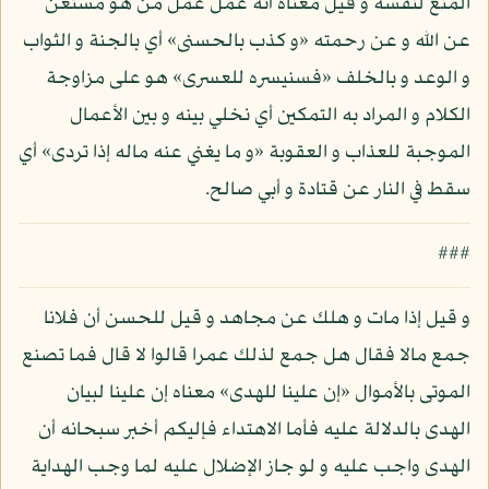
المنع لنفسه و قيل معناه أنه عمل عمل من هو مستغن
عن الله و عن رحمته «و كذب بالحسنى» أي بالجنة و الثواب
و الوعد و بالخلف «فسنيسره للعسرى» هو على مزاوجة
الكلام و المراد به التمكين أي نخلي بينه و بين الأعمال
الموجبة للعذاب و العقوبة «و ما يغني عنه ماله إذا تردى» أي
سقط في النار عن قتادة و أبي صالح.
###
و قيل إذا مات و هلك عن مجاهد و قيل للحسن أن فلانا
جمع مالا فقال هل جمع لذلك عمرا قالوا لا قال فما تصنع
الموتى بالأموال «إن علينا للهدى» معناه إن علينا لبيان
الهدى بالدلالة عليه فأما الاهتداء فإليكم أخبر سبحانه أن
الهدى واجب عليه و لو جاز الإضلال عليه لما وجب الهداية