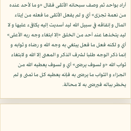
أراد بواحد ثم وصف سبحانه الأتقى فقال «و ما لأحد عنده
من نعمة تجزى» أي و لم يفعل الأتقى ما فعله من إيتاء
المال و إنفاقه في سبيل الله ليد أسديت إليه يكافىء عليها و لا
ليد يتخذها عند أحد من الخلق «إلا ابتغاء وجه ربه الأعلى»
أي و لكنه فعل ما فعل يبتغي به وجه الله و رضاه و ثوابه و
إنما ذكر الوجه طلبا لشرف الذكر و المعنى إلا الله و لابتغاء
ثواب الله «و لسوف يرضى» أي و لسوف يعطيه الله من
الجزاء و الثواب ما يرضى به فإنه يعطيه كل ما تمنى و لم
يخطر بباله فيرضى به لا محالة.