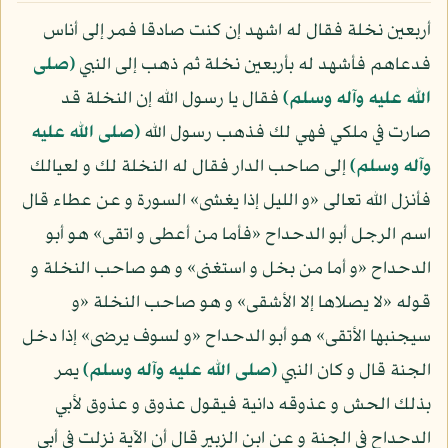
أربعين نخلة فقال له اشهد إن كنت صادقا فمر إلى أناس
فدعاهم فأشهد له بأربعين نخلة ثم ذهب إلى النبي
(صلى
الله عليه وآله وسلم)
فقال يا رسول الله إن النخلة قد
صارت في ملكي فهي لك فذهب رسول الله
(صلى الله عليه
وآله وسلم)
إلى صاحب الدار فقال له النخلة لك و لعيالك
فأنزل الله تعالى «و الليل إذا يغشى» السورة و عن عطاء قال
اسم الرجل أبو الدحداح «فأما من أعطى و اتقى» هو أبو
الدحداح «و أما من بخل و استغنى» و هو صاحب النخلة و
قوله «لا يصلاها إلا الأشقى» و هو صاحب النخلة «و
سيجنبها الأتقى» هو أبو الدحداح «و لسوف يرضى» إذا دخل
الجنة قال و كان النبي
(صلى الله عليه وآله وسلم)
يمر
بذلك الحش و عذوقه دانية فيقول عذوق و عذوق لأبي
الدحداح في الجنة و عن ابن الزبير قال أن الآية نزلت في أبي