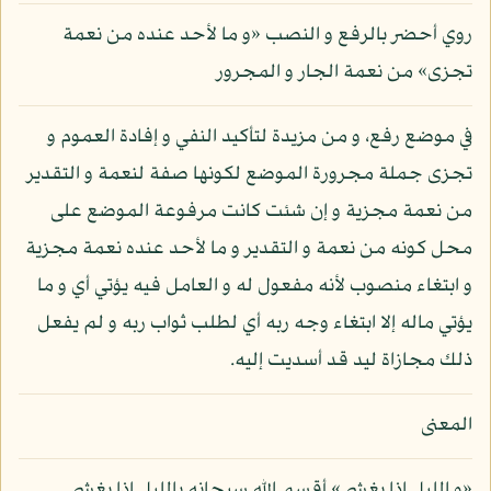
روي أحضر بالرفع و النصب «و ما لأحد عنده من نعمة
تجزى» من نعمة الجار و المجرور
في موضع رفع، و من مزيدة لتأكيد النفي و إفادة العموم و
تجزى جملة مجرورة الموضع لكونها صفة لنعمة و التقدير
من نعمة مجزية و إن شئت كانت مرفوعة الموضع على
محل كونه من نعمة و التقدير و ما لأحد عنده نعمة مجزية
و ابتغاء منصوب لأنه مفعول له و العامل فيه يؤتي أي و ما
يؤتي ماله إلا ابتغاء وجه ربه أي لطلب ثواب ربه و لم يفعل
ذلك مجازاة ليد قد أسديت إليه.
المعنى
«و الليل إذا يغشى» أقسم الله سبحانه بالليل إذا يغشى