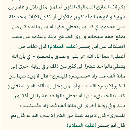
بكر لأنه اشترى المماليك الذين أسلموا مثل بلال و عامر بن
فهيرة و غيرهما و أعتقهم و الأولى أن تكون الآيات محمولة
على عمومها في كل من يعطي حق الله من ماله و كل من
يمنع حقه سبحانه و روى العياشي ذلك بإسناده عن سعد
الإسكاف عن أبي جعفر
(عليه السلام)
قال «فأما من
أعطى» مما أتاه الله «و اتقى و صدق بالحسنى» أي بأن الله
يعطي بالواحد عشرا إلى كثير من ذلك و في رواية أخرى إلى
مائة ألف فما زاد «فسنيسره لليسرى» قال لا يريد شيئا من
الخير إلا يسره الله له «و أما من بخل بما أتاه الله و استغنى و
كذب بالحسنى» بأن الله يعطي بالواحد عشرا إلى أكثر من
ذلك و في رواية أخرى إلى مائة ألف فما زاد «فسنيسره
لليسرى» قال لا يريد شيئا من الشر إلا يسره الله له قال ثم
قال أبو جعفر
(عليه السلام)