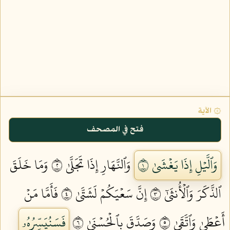
۞ الآية
فتح في المصحف
وَٱلَّيۡلِ إِذَا يَغۡشَىٰ ١
وَٱلنَّهَارِ إِذَا تَجَلَّىٰ ٢
وَمَا خَلَقَ
ٱلذَّكَرَ وَٱلۡأُنثَىٰٓ ٣
إِنَّ سَعۡيَكُمۡ لَشَتَّىٰ ٤
فَأَمَّا مَنۡ
أَعۡطَىٰ وَٱتَّقَىٰ ٥
وَصَدَّقَ بِٱلۡحُسۡنَىٰ ٦
فَسَنُيَسِّرُهُۥ