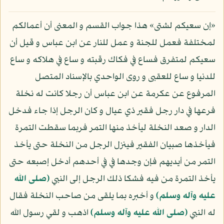
«إن سعيكم لشتى» هذا جواب القسم و المعنى أن أعمالكم
لمختلفة فعمل للجنة و عمل للنار عن ابن عباس و قيل أن
سعيكم لمتفرق فساع في فكاك رقبته و ساع في هلاكه و ساع
للدنيا و ساع للعقبى و روى الواحدي بالإسناد المتصل
المرفوع عن عكرمة عن ابن عباس أن رجلا كانت له نخلة
فرعها في دار رجل فقير ذي عيال و كان الرجل إذا جاء فدخل
الدار و صعد النخلة ليأخذ منها التمر فربما سقطت التمرة
فيأخذها صبيان الفقير فينزل الرجل من النخلة حتى يأخذ
التمر من أيديهم فإن وجدها في في أحدهم أدخل إصبعه حتى
يأخذ التمرة من فيه فشكا ذلك الرجل إلى النبي
(صلى الله
عليه وآله وسلم)
و أخبره بما يلقى من صاحب النخلة فقال
له النبي
(صلى الله عليه وآله وسلم)
اذهب و لقي رسول الله