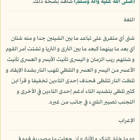
(صلى الله عليه وآله وسلم)
شاهد بصحة ذلك.
اللغة
شتى أي متفرق على تباعد ما بين الشيئين جدا و منه شتان
أي بعد ما بينهما كبعد ما بين الثرى و الثريا و تشتت أمر القوم
و شتتهم ريب الزمان و اليسرى تأنيث الأيسر و العسرى تأنيث
الأعسر من اليسر و العسر و التلظي تلهب النار بشدة الإيقاد و
تلظت النار تتلظى فحذف إحدى التاءين تخفيفا و قرأ ابن
كثير تلظى بتشديد التاء أدغم إحدى التاءين في الأخرى و
التجنب تصيير الشيء في جانب من غيره.
الإعراب
«و ما خلق الذكر و الأنثى» أن جعلت ما مصدرية فهو في