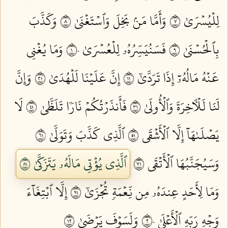
لِلۡيُسۡرَىٰ ٧
وَأَمَّا مَنۢ بَخِلَ وَٱسۡتَغۡنَىٰ ٨
وَكَذَّبَ
بِٱلۡحُسۡنَىٰ ٩
فَسَنُيَسِّرُهُۥ لِلۡعُسۡرَىٰ ١٠
وَمَا يُغۡنِي
عَنۡهُ مَالُهُۥٓ إِذَا تَرَدَّىٰٓ ١١
إِنَّ عَلَيۡنَا لَلۡهُدَىٰ ١٢
وَإِنَّ
لَنَا لَلۡأٓخِرَةَ وَٱلۡأُولَىٰ ١٣
فَأَنذَرۡتُكُمۡ نَارٗا تَلَظَّىٰ ١٤
لَا
يَصۡلَىٰهَآ إِلَّا ٱلۡأَشۡقَى ١٥
ٱلَّذِي كَذَّبَ وَتَوَلَّىٰ ١٦
وَسَيُجَنَّبُهَا ٱلۡأَتۡقَى ١٧
ٱلَّذِي يُؤۡتِي مَالَهُۥ يَتَزَكَّىٰ ١٨
وَمَا لِأَحَدٍ عِندَهُۥ مِن نِّعۡمَةٖ تُجۡزَىٰٓ ١٩
إِلَّا ٱبۡتِغَآءَ
وَجۡهِ رَبِّهِ ٱلۡأَعۡلَىٰ ٢٠
وَلَسَوۡفَ يَرۡضَىٰ ٢١