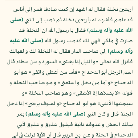
أربعين نخلة فقال له اشهد إن كنت صادقا فمر إلى أناس
فدعاهم فأشهد له بأربعين نخلة ثم ذهب إلى النبي
(صلى
الله عليه وآله وسلم)
فقال يا رسول الله إن النخلة قد
صارت في ملكي فهي لك فذهب رسول الله
(صلى الله عليه
وآله وسلم)
إلى صاحب الدار فقال له النخلة لك و لعيالك
فأنزل الله تعالى «و الليل إذا يغشى» السورة و عن عطاء قال
اسم الرجل أبو الدحداح «فأما من أعطى و اتقى» هو أبو
الدحداح «و أما من بخل و استغنى» و هو صاحب النخلة و
قوله «لا يصلاها إلا الأشقى» و هو صاحب النخلة «و
سيجنبها الأتقى» هو أبو الدحداح «و لسوف يرضى» إذا دخل
الجنة قال و كان النبي
(صلى الله عليه وآله وسلم)
يمر
بذلك الحش و عذوقه دانية فيقول عذوق و عذوق لأبي
الدحداح في الجنة و عن ابن الزبير قال أن الآية نزلت في أبي