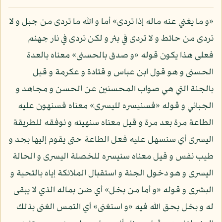
«و ما يغني عنه ماله إذا تردى» أما و الله ما تردى من جبل و لا
تردى من حائط و لا تردى في بئر و لكن تردى في نار جهنم
فعلى هذا يكون قوله «و صدق بالحسنى» معناه بالعدة
الحسنى و هو قول ابن عباس و قتادة و عكرمة و قيل
بالجنة التي هي صواب المحسنين عن الحسن و مجاهد و
الجبائي و قوله «فسنيسره لليسرى» معناه فسنهون عليه
الطاعة مرة بعد مرة و قيل معناه سنهيئه و نوفقه للطريقة
اليسرى أي سنسهل عليه فعل الطاعة حتى يقوم إليها بجد و
طيب نفس و قيل معناه سنيسره للخصلة اليسرى و الحالة
اليسرى و هو دخول الجنة و استقبال الملائكة إياه بالتحية و
البشرى و قوله «و أما من بخل» أي ضن بماله الذي لا يبقى
له و بخل بحق الله فيه «و استغنى» أي التمس الغنى بذلك