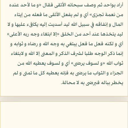
أراد بواحد ثم وصف سبحانه الأتقى فقال «و ما لأحد عنده
من نعمة تجزى» أي و لم يفعل الأتقى ما فعله من إيتاء
المال و إنفاقه في سبيل الله ليد أسديت إليه يكافىء عليها و لا
ليد يتخذها عند أحد من الخلق «إلا ابتغاء وجه ربه الأعلى»
أي و لكنه فعل ما فعل يبتغي به وجه الله و رضاه و ثوابه و
إنما ذكر الوجه طلبا لشرف الذكر و المعنى إلا الله و لابتغاء
ثواب الله «و لسوف يرضى» أي و لسوف يعطيه الله من
الجزاء و الثواب ما يرضى به فإنه يعطيه كل ما تمنى و لم
يخطر بباله فيرضى به لا محالة.