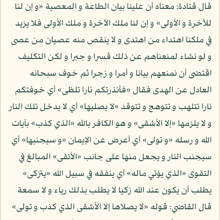
قال قتادة: معناه أن علينا بيان الطاعة و المعصية «و إن لنا
للآخرة و الأولى» و إن لنا ملك الآخرة و ملك الأولى فلا يزيد
في ملكنا اهتداء من اهتدى و لا ينقص منه عصيان من عصى
و لو نشاء لمنعناهم عن ذلك قسرا و جبرا و لكن التكليف
اقتضى أن نمنعهم بيانا و أمرا و زجرا ثم خوف سبحانه
العادل عن الهدى فقال «فأنذرتكم نارا تلظى» أي خوفتكم
نارا تتلهب و تتوهج و تتوقد «لا يصليها» أي لا يدخل تلك النار
و لا يلزمها «إلا الأشقى» و هو الكافر بالله «الذي كذب» بآيات
الله و رسله «و تولى» أي أعرض عن الإيمان «و سيجنبها» أي
سيجنب النار و يجعل منها على جانب «الأتقى» المبالغ في
التقوى «الذي يؤتي ماله» أي ينفقه في سبيل الله «يتزكى»
يطلب أن يكون عند الله زكيا لا يطلب بذلك رياء و لا سمعة
قال القاضي: قوله «لا يصلاها إلا الأشقى الذي كذب و تولى»