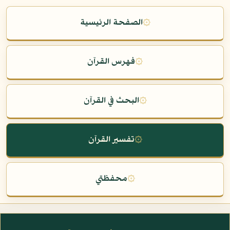
۞
الصفحة الرئيسية
۞
فهرس القرآن
۞
البحث في القرآن
۞
تفسير القرآن
۞
محفظتي