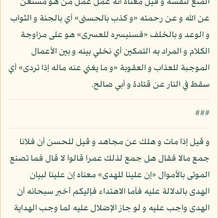
المنع لنفسه و قيل معناه أنه عمل عمل من هو مستغن
عن الله و عن رحمته «و كذب بالحسنى» أي بالجنة و الثواب
و الوعد و بالخلف «فسنيسره للعسرى» هو على مزاوجة
الكلام و المراد به التمكين أي نخلي بينه و بين الأعمال
الموجبة للعذاب و العقوبة «و ما يغني عنه ماله إذا تردى» أي
سقط في النار عن قتادة و أبي صالح.
###
و قيل إذا مات و هلك عن مجاهد و قيل للحسن أن فلانا
جمع مالا فقال هل جمع لذلك عمرا قالوا لا قال فما تصنع
الموتى بالأموال «إن علينا للهدى» معناه إن علينا لبيان
الهدى بالدلالة عليه فأما الاهتداء فإليكم أخبر سبحانه أن
الهدى واجب عليه و لو جاز الإضلال عليه لما وجب الهداية