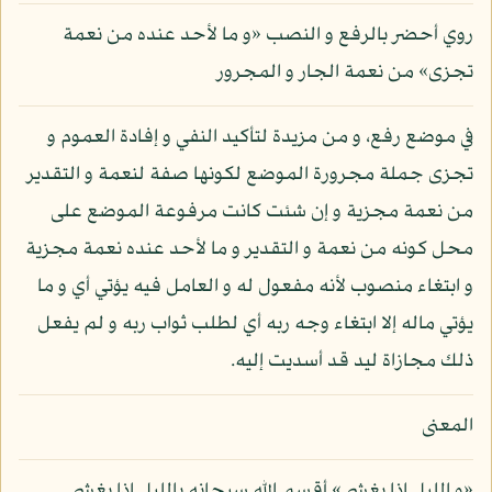
روي أحضر بالرفع و النصب «و ما لأحد عنده من نعمة
تجزى» من نعمة الجار و المجرور
في موضع رفع، و من مزيدة لتأكيد النفي و إفادة العموم و
تجزى جملة مجرورة الموضع لكونها صفة لنعمة و التقدير
من نعمة مجزية و إن شئت كانت مرفوعة الموضع على
محل كونه من نعمة و التقدير و ما لأحد عنده نعمة مجزية
و ابتغاء منصوب لأنه مفعول له و العامل فيه يؤتي أي و ما
يؤتي ماله إلا ابتغاء وجه ربه أي لطلب ثواب ربه و لم يفعل
ذلك مجازاة ليد قد أسديت إليه.
المعنى
«و الليل إذا يغشى» أقسم الله سبحانه بالليل إذا يغشى