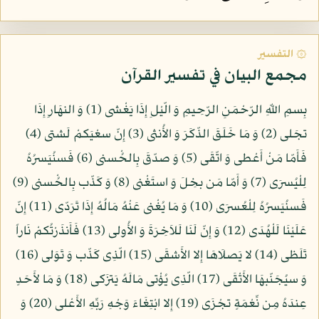
۞ التفسير
مجمع البيان في تفسير القرآن
بِسمِ اللّهِ الرّحْمَنِ الرّحِيمِ وَ الّيْلِ إِذَا يَغْشى (1) وَ النهَارِ إِذَا
تجَلى (2) وَ مَا خَلَقَ الذّكَرَ وَ الأُنثى (3) إِنّ سعْيَكمْ لَشتى (4)
فَأَمّا مَنْ أَعْطى وَ اتّقَى (5) وَ صدّقَ بِالحُْسنى (6) فَسنُيَسرُهُ
لِلْيُسرَى (7) وَ أَمّا مَن بخِلَ وَ استَغْنى (8) وَ كَذّب بِالحُْسنى (9)
فَسنُيَسرُهُ لِلْعُسرَى (10) وَ مَا يُغْنى عَنْهُ مَالُهُ إِذَا تَرَدّى (11) إِنّ
عَلَيْنَا لَلْهُدَى (12) وَ إِنّ لَنَا لَلاَخِرَةَ وَ الأُولى (13) فَأَنذَرْتُكمْ نَاراً
تَلَظى (14) لا يَصلَاهَا إِلا الأَشقَى (15) الّذِى كَذّب وَ تَوَلى (16)
وَ سيُجَنّبهَا الأَتْقَى (17) الّذِى يُؤْتى مَالَهُ يَتزَكى (18) وَ مَا لأَحَدٍ
عِندَهُ مِن نِّعْمَةٍ تجْزَى (19) إِلا ابْتِغَاءَ وَجْهِ رَبِّهِ الأَعْلى (20) وَ