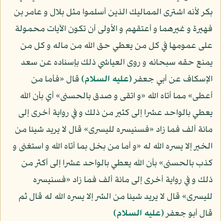
بكر لأنه اشترى المماليك الذين أسلموا مثل بلال و عامر بن
فهيرة و غيرهما و أعتقهم و الأولى أن تكون الآيات محمولة
على عمومها في كل من يعطي حق الله من ماله و كل من
يمنع حقه سبحانه و روى العياشي ذلك بإسناده عن سعد
الإسكاف عن أبي جعفر
(عليه السلام)
قال «فأما من
أعطى» مما أتاه الله «و اتقى و صدق بالحسنى» أي بأن الله
يعطي بالواحد عشرا إلى كثير من ذلك و في رواية أخرى إلى
مائة ألف فما زاد «فسنيسره لليسرى» قال لا يريد شيئا من
الخير إلا يسره الله له «و أما من بخل بما أتاه الله و استغنى و
كذب بالحسنى» بأن الله يعطي بالواحد عشرا إلى أكثر من
ذلك و في رواية أخرى إلى مائة ألف فما زاد «فسنيسره
لليسرى» قال لا يريد شيئا من الشر إلا يسره الله له قال ثم
قال أبو جعفر
(عليه السلام)