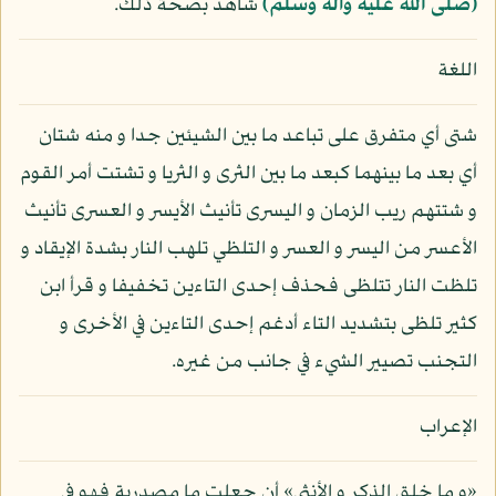
(صلى الله عليه وآله وسلم)
شاهد بصحة ذلك.
اللغة
شتى أي متفرق على تباعد ما بين الشيئين جدا و منه شتان
أي بعد ما بينهما كبعد ما بين الثرى و الثريا و تشتت أمر القوم
و شتتهم ريب الزمان و اليسرى تأنيث الأيسر و العسرى تأنيث
الأعسر من اليسر و العسر و التلظي تلهب النار بشدة الإيقاد و
تلظت النار تتلظى فحذف إحدى التاءين تخفيفا و قرأ ابن
كثير تلظى بتشديد التاء أدغم إحدى التاءين في الأخرى و
التجنب تصيير الشيء في جانب من غيره.
الإعراب
«و ما خلق الذكر و الأنثى» أن جعلت ما مصدرية فهو في