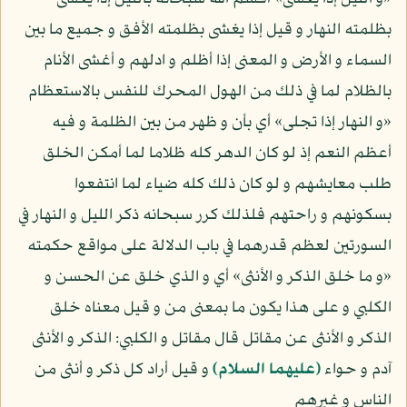
بظلمته النهار و قيل إذا يغشى بظلمته الأفق و جميع ما بين
السماء و الأرض و المعنى إذا أظلم و ادلهم و أغشى الأنام
بالظلام لما في ذلك من الهول المحرك للنفس بالاستعظام
«و النهار إذا تجلى» أي بأن و ظهر من بين الظلمة و فيه
أعظم النعم إذ لو كان الدهر كله ظلاما لما أمكن الخلق
طلب معايشهم و لو كان ذلك كله ضياء لما انتفعوا
بسكونهم و راحتهم فلذلك كرر سبحانه ذكر الليل و النهار في
السورتين لعظم قدرهما في باب الدلالة على مواقع حكمته
«و ما خلق الذكر و الأنثى» أي و الذي خلق عن الحسن و
الكلبي و على هذا يكون ما بمعنى من و قيل معناه خلق
الذكر و الأنثى عن مقاتل قال مقاتل و الكلبي: الذكر و الأنثى
آدم و حواء
(عليهما السلام)
و قيل أراد كل ذكر و أنثى من
الناس و غيرهم