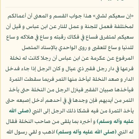
«إن سعيكم لشتى» هذا جواب القسم و المعنى أن أعمالكم
لمختلفة فعمل للجنة و عمل للنار عن ابن عباس و قيل أن
سعيكم لمتفرق فساع في فكاك رقبته و ساع في هلاكه و ساع
للدنيا و ساع للعقبى و روى الواحدي بالإسناد المتصل
المرفوع عن عكرمة عن ابن عباس أن رجلا كانت له نخلة
فرعها في دار رجل فقير ذي عيال و كان الرجل إذا جاء فدخل
الدار و صعد النخلة ليأخذ منها التمر فربما سقطت التمرة
فيأخذها صبيان الفقير فينزل الرجل من النخلة حتى يأخذ
التمر من أيديهم فإن وجدها في في أحدهم أدخل إصبعه حتى
يأخذ التمرة من فيه فشكا ذلك الرجل إلى النبي
(صلى الله
عليه وآله وسلم)
و أخبره بما يلقى من صاحب النخلة فقال
له النبي
(صلى الله عليه وآله وسلم)
اذهب و لقي رسول الله