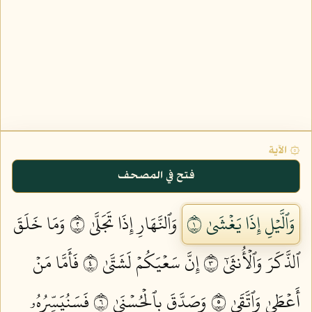
۞ الآية
فتح في المصحف
وَٱلَّيۡلِ إِذَا يَغۡشَىٰ ١
وَٱلنَّهَارِ إِذَا تَجَلَّىٰ ٢
وَمَا خَلَقَ
ٱلذَّكَرَ وَٱلۡأُنثَىٰٓ ٣
إِنَّ سَعۡيَكُمۡ لَشَتَّىٰ ٤
فَأَمَّا مَنۡ
أَعۡطَىٰ وَٱتَّقَىٰ ٥
وَصَدَّقَ بِٱلۡحُسۡنَىٰ ٦
فَسَنُيَسِّرُهُۥ