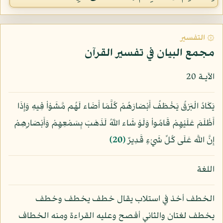
۞ التفسير
مجمع البيان في تفسير القرآن
الآيـة 20
يَكَادُ الْبَرْقُ يَخْطَفُ أَبْصَارَهُمْ كُلَّمَا أَضَاء لَهُم مَّشَوْاْ فِيهِ وَإِذَا
أَظْلَمَ عَلَيْهِمْ قَامُواْ وَلَوْ شَاء اللّهُ لَذَهَبَ بِسَمْعِهِمْ وَأَبْصَارِهِمْ
إِنَّ اللَّه عَلَى كُلِّ شَيْءٍ قَدِيرٌ
﴿20﴾
اللغة
الخطف أخذ في استلاب يقال خطف يخطف وخطف
يخطف لغتان والثاني أفصح وعليه القراءة ومنه الخطاف