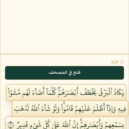
۞ الآية
فتح في المصحف
يَكَادُ ٱلۡبَرۡقُ يَخۡطَفُ أَبۡصَٰرَهُمۡۖ كُلَّمَآ أَضَآءَ لَهُم مَّشَوۡاْ
فِيهِ وَإِذَآ أَظۡلَمَ عَلَيۡهِمۡ قَامُواْۚ وَلَوۡ شَآءَ ٱللَّهُ لَذَهَبَ
بِسَمۡعِهِمۡ وَأَبۡصَٰرِهِمۡۚ إِنَّ ٱللَّهَ عَلَىٰ كُلِّ شَيۡءٖ قَدِيرٞ ٢٠