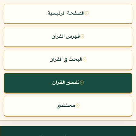
۞
الصفحة الرئيسية
۞
فهرس القرآن
۞
البحث في القرآن
۞
تفسير القرآن
۞
محفظتي