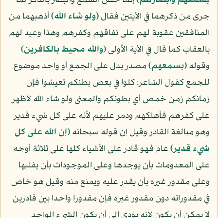
بسمعهم وأبصارهم﴾
إنما خص السمع والبصر بالذكر لما
جرى من ذكرهما في الآيتين فقال
﴿ولو شاء الله﴾
أذهبهما من
المنافقين عقوبة لهم على نفاقهم وكفرهم وهذا وعيد لهم
بالعقاب كما قال في الآية الأولى
﴿والله محيط بالكافرين﴾
وقوله
﴿بسمعهم﴾
مصدر يدل على الجمع أو واحد موضوع
للجمع كقول الشاعر: كلوا في بعض بطنكم تعيشوا فإن
زمانكم زمن خمص أي بطونكم والمعنى ولو شاء الله لأظهر
على كفرهم فأهلكهم ودمر عليهم لأنه على كل شيء قدير
وهو مبالغة القادر وقيل إن قوله سبحانه
﴿إن الله على كل
شيء قدير﴾
عام فهو قادر على الأشياء كلها على ثلاثة أوجه
على المعدومات بأن يوجدها وعلى الموجودات بأن يفنيها
وعلى مقدور غيره بأن يقدر عليه ويمنع منه وقيل هو خاص
في مقدوراته دون مقدور غيره فإن مقدورا واحدا بين قادرين
لا يمكن أن يكون لأنه يؤدي إلى أن يكون الشيء الواحد