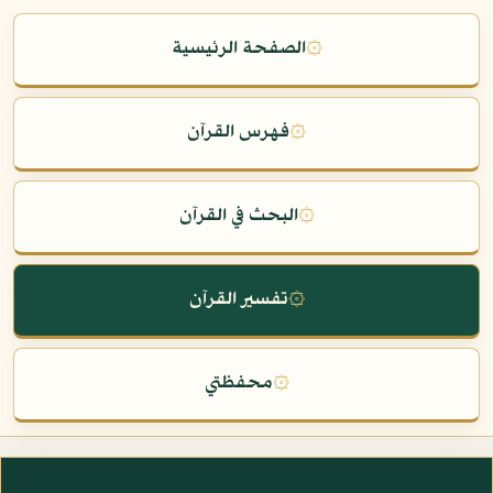
۞
الصفحة الرئيسية
۞
فهرس القرآن
۞
البحث في القرآن
۞
تفسير القرآن
۞
محفظتي