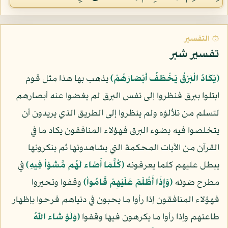
۞ التفسير
تفسير شبر
﴿يَكَادُ الْبَرْقُ يَخْطَفُ أَبْصَارَهُمْ﴾
يذهب بها هذا مثل قوم
ابتلوا ببرق فنظروا إلى نفس البرق لم يغضوا عنه أبصارهم
لتسلم من تلألؤه ولم ينظروا إلى الطريق الذي يريدون أن
يتخلصوا فيه بضوء البرق فهؤلاء المنافقون يكاد ما في
القرآن من الآيات المحكمة التي يشاهدونها ثم ينكرونها
يبطل عليهم كلما يعرفونه
﴿كُلَّمَا أَضَاء لَهُم مَّشَوْاْ فِيهِ﴾
في
مطرح ضوئه
﴿وَإِذَا أَظْلَمَ عَلَيْهِمْ قَامُواْ﴾
وقفوا وتحيروا
فهؤلاء المنافقون إذا رأوا ما يحبون في دنياهم فرحوا بإظهار
طاعتهم وإذا رأوا ما يكرهون فيها وقفوا
﴿وَلَوْ شَاء اللّهُ