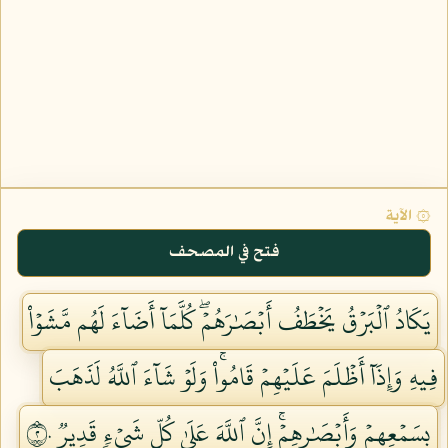
۞ الآية
فتح في المصحف
يَكَادُ ٱلۡبَرۡقُ يَخۡطَفُ أَبۡصَٰرَهُمۡۖ كُلَّمَآ أَضَآءَ لَهُم مَّشَوۡاْ
فِيهِ وَإِذَآ أَظۡلَمَ عَلَيۡهِمۡ قَامُواْۚ وَلَوۡ شَآءَ ٱللَّهُ لَذَهَبَ
بِسَمۡعِهِمۡ وَأَبۡصَٰرِهِمۡۚ إِنَّ ٱللَّهَ عَلَىٰ كُلِّ شَيۡءٖ قَدِيرٞ ٢٠