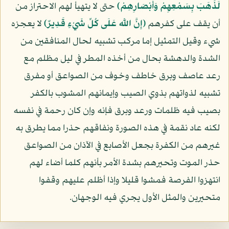
لَذَهَبَ بِسَمْعِهِمْ وَأَبْصَارِهِمْ﴾
حتى لا يتهيأ لهم الاحتراز من
أن يقف على كفرهم
﴿إِنَّ اللَّه عَلَى كُلِّ شَيْءٍ قَدِيرٌ﴾
لا يعجزه
شيء وقيل التمثيل إما مركب تشبيه لحال المنافقين من
الشدة والدهشة بحال من أخذه المطر في ليل مظلم مع
رعد عاصف وبرق خاطف وخوف من الصواعق أو مفرق
تشبيه لذواتهم بذوي الصيب وإيمانهم المشوب بالكفر
بصيب فيه ظلمات ورعد وبرق فإنه وإن كان رحمة في نفسه
لكنه عاد نقمة في هذه الصورة ونفاقهم حذرا مما يطرق به
غيرهم من الكفرة بجعل الأصابع في الآذان من الصواعق
حذر الموت وتحيرهم بشدة الأمر بأنهم كلما أضاء لهم
انتهزوا الفرصة فمشوا قليلا وإذا أظلم عليهم وقفوا
متحيرين والمثل الأول يجري فيه الوجهان.