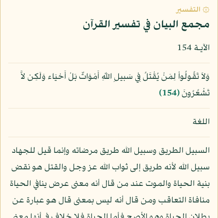
۞ التفسير
مجمع البيان في تفسير القرآن
الآيـة 154
وَلاَ تَقُولُواْ لِمَنْ يُقْتَلُ فِي سَبيلِ اللّهِ أَمْوَاتٌ بَلْ أَحْيَاء وَلَكِن لاَّ
تَشْعُرُونَ
﴿154﴾
اللغة
السبيل الطريق وسبيل الله طريق مرضاته وإنما قيل للجهاد
سبيل الله لأنه طريق إلى ثواب الله عز وجل والقتل هو نقض
بنية الحياة والموت عند من قال أنه معنى عرض ينافي الحياة
منافاة التعاقب ومن قال أنه ليس بمعنى قال هو عبارة عن
بطلان الحياة وهو الأصح فأما الحياة فلا خلاف في أنها معنى