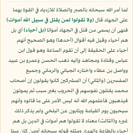
لما أمر الله سبحانه بالصبر والصلاة للازدياد في القوة بهما
على الجهاد قال
﴿ولا تقولوا لمن يقتل في سبيل الله أموات﴾
فنهى أن يسمى من قتل في الجهاد أمواتا
﴿بل أحياء﴾
أي بل
هم أحياء وقيل فيه أقوال (أحدها) وهو الصحيح أنهم
أحياء على الحقيقة إلى أن تقوم الساعة وهو قول ابن
عباس وقتادة ومجاهد وإليه ذهب الحسن وعمرو بن عبيد
وواصل بن عطاء واختاره الجبائي والرماني وجميع
المفسرين (والثاني) أن المشركين كانوا يقولون إن أصحاب
محمد يقتلون نفوسهم في الحروب بغير سبب ثم يموتون
فيذهبون فأعلمهم الله أنه ليس الأمر على ما قالوه وأنهم
سيحيون يوم القيامة ويثابون عن البلخي ولم يذكر ذلك
غيره و(الثالث) معناه لا تقولوا هم أموات في الدين بل هم
أحياء بالطاعة والهدى ومثله قوله سبحانه أومن كان ميتا