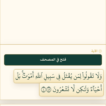
۞ الآية
فتح في المصحف
وَلَا تَقُولُواْ لِمَن يُقۡتَلُ فِي سَبِيلِ ٱللَّهِ أَمۡوَٰتُۢۚ بَلۡ
أَحۡيَآءٞ وَلَٰكِن لَّا تَشۡعُرُونَ ١٥٤