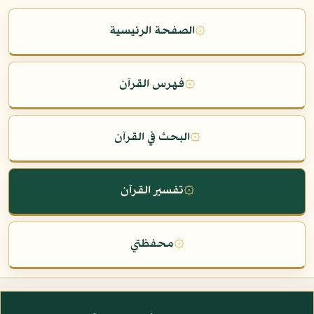
۞
الصفحة الرئيسية
۞
فهرس القرآن
۞
البحث في القرآن
۞
تفسير القرآن
۞
محفظتي